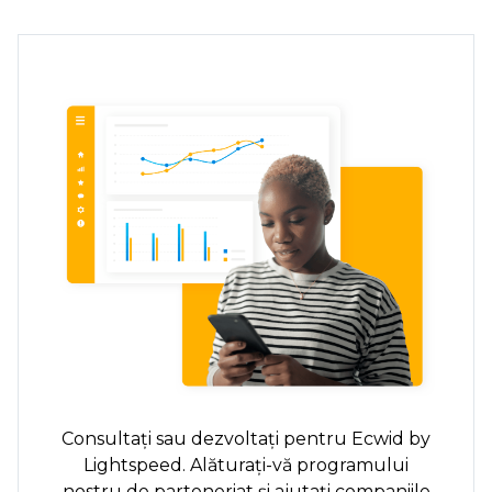
Consultați sau dezvoltați pentru Ecwid by
Lightspeed. Alăturați-vă programului
nostru de parteneriat și ajutați companiile