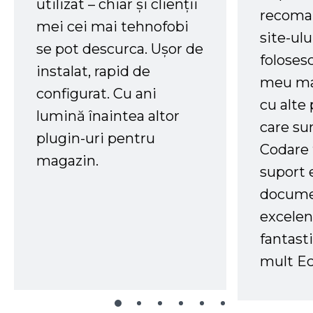
utilizat – chiar și clienții
recoman
mei cei mai tehnofobi
site-ul
se pot descurca. Ușor de
foloses
instalat, rapid de
meu ma
configurat. Cu ani
cu alte
lumină înaintea altor
care su
plugin-uri pentru
Codare 
magazin.
suport 
docume
excelen
fantast
mult Ec