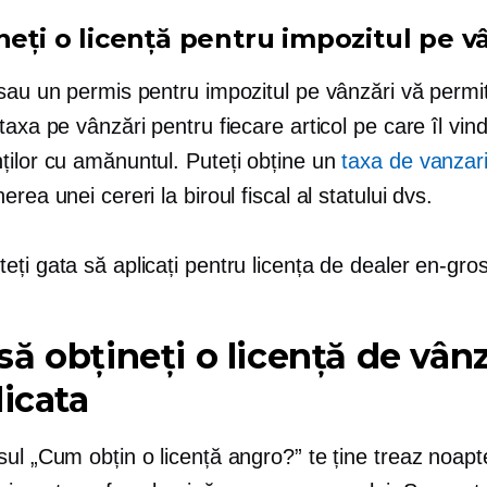
neți o licență pentru impozitul pe v
 sau un permis pentru impozitul pe vânzări vă permi
taxa pe vânzări pentru fiecare articol pe care îl vind
ților cu amănuntul. Puteți obține un
taxa de vanzar
erea unei cereri la biroul fiscal al statului dvs.
ți gata să aplicați pentru licența de dealer en-gros
ă obțineți o licență de vân
dicata
ul „Cum obțin o licență angro?” te ține treaz noapt