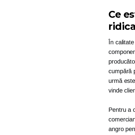
Ce es
ridic
În calitat
componente
producător
cumpără pr
urmă este 
vinde clien
Pentru a 
comercianț
angro pen