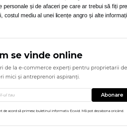
le personale și de afaceri pe care ar trebui să fiți pre
i, costul mediu al unei licențe angro și alte informații
m se vinde online
ri de la
e-commerce
experți pentru proprietarii d
ri mici și antreprenori aspiranți.
Abonare
t de acord să primesc buletinul informativ Ecwid. Mă pot dezabona oricând.