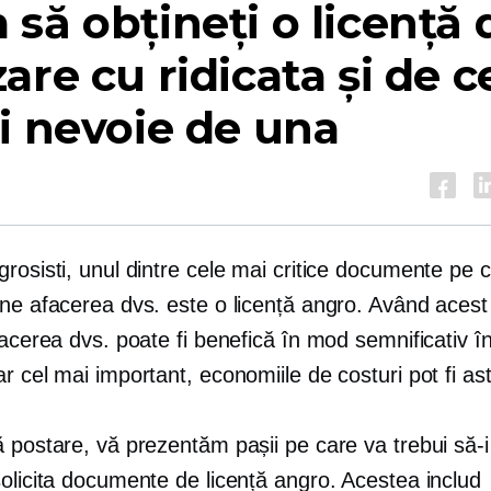
să obțineți o licență 
are cu ridicata și de c
i nevoie de una
rosisti, unul dintre cele mai critice documente pe c
ne afacerea dvs. este o licență angro. Având acest 
facerea dvs. poate fi benefică în mod semnificativ î
r cel mai important, economiile de costuri pot fi a
 postare, vă prezentăm pașii pe care va trebui să-i 
olicita documente de licență angro. Acestea includ