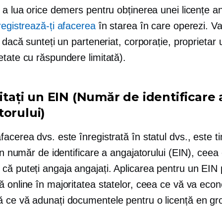
 a lua orice demers pentru obținerea unei licențe a
registrează-ți afacerea
în starea în care operezi. Va
i dacă sunteți un parteneriat, corporație, proprietar 
tate cu răspundere limitată).
citați un EIN (Număr de identificare 
torului)
acerea dvs. este înregistrată în statul dvs., este t
 un număr de identificare a angajatorului (EIN), ceea
ă puteți angaja angajați. Aplicarea pentru un EIN 
 online în majoritatea statelor, ceea ce vă va econ
 ce vă adunați documentele pentru o licență en gr