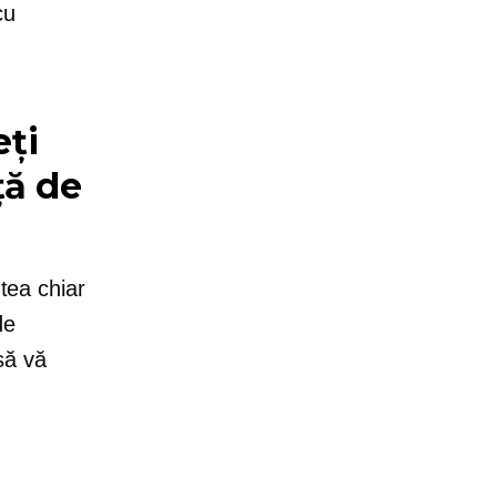
cu
eți
ță de
utea chiar
de
să vă