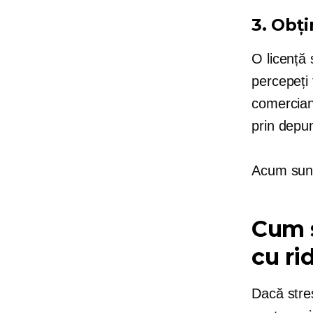
3. Obți
O licență
percepeți 
comercian
prin depun
Acum sunte
Cum s
cu ri
Dacă stres