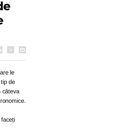
de
e
are le
tip de
n câteva
stronomice.
faceți