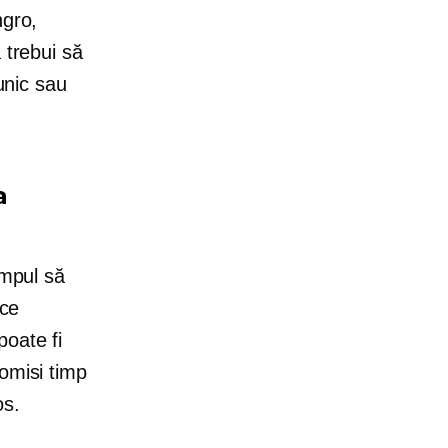
ngro,
 trebui să
unic sau
a
impul să
 ce
poate fi
omisi timp
os.