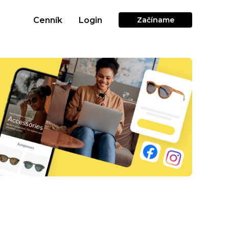
Cenník
Login
Začíname