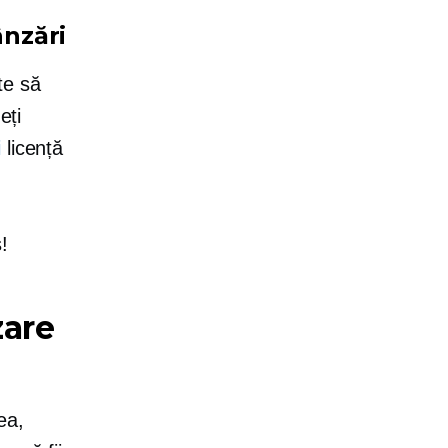
ânzări
te să
eți
i
licență
!
zare
ea,