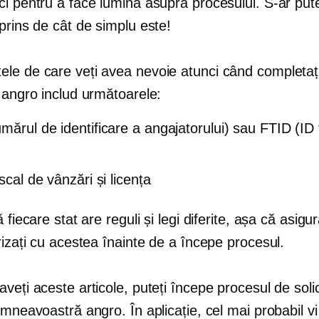
i pentru a face lumină asupra procesului. S-ar pute
prins de cât de simplu este!
le de care veți avea nevoie atunci când completaț
 angro includ următoarele:
mărul de identificare a angajatorului) sau FTID (ID 
scal de vânzări și licența
ă fiecare stat are reguli și legi diferite, așa că asigu
rizați cu acestea înainte de a începe procesul.
veți aceste articole, puteți începe procesul de solic
umneavoastră angro. În aplicație, cel mai probabil v