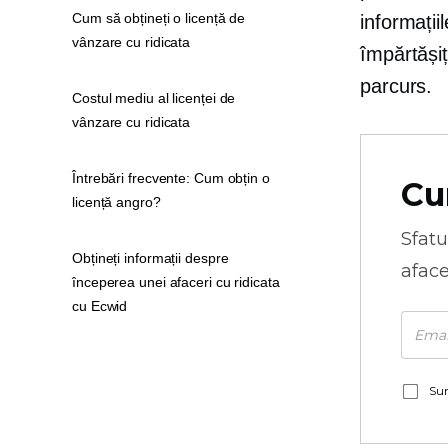
Cum să obțineți o licență de
informații
vânzare cu ridicata
împărtășiț
parcurs.
Costul mediu al licenței de
vânzare cu ridicata
Întrebări frecvente: Cum obțin o
Cu
licență angro?
Sfatu
Obțineți informații despre
aface
începerea unei afaceri cu ridicata
cu Ecwid
Sun