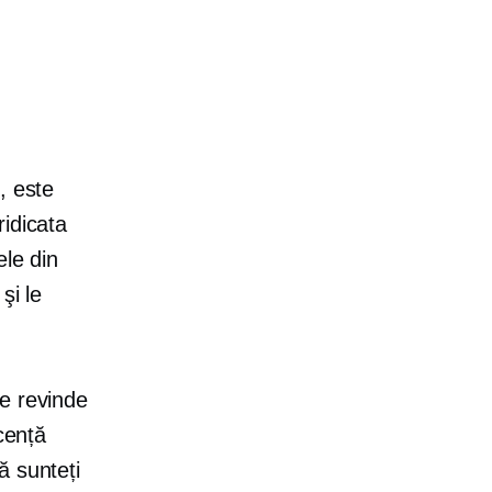
, este
idicata
ele din
şi le
le revinde
cență
ă sunteți