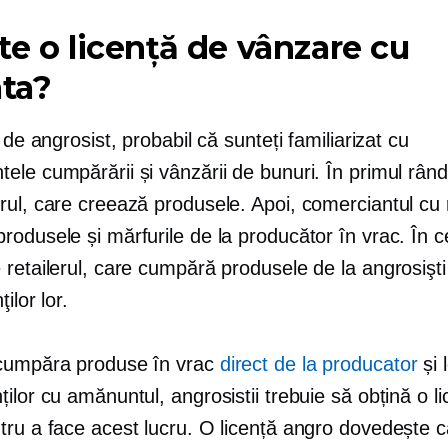
te o licență de vânzare cu
ata?
e de angrosist, probabil că sunteți familiarizat cu
le cumpărării și vânzării de bunuri. În primul rând
ul, care creează produsele. Apoi, comerciantul cu r
odusele și mărfurile de la producător în vrac. În c
retailerul, care cumpără produsele de la angrosişti 
ţilor lor.
cumpăra produse în vrac
direct de la producator
și 
ilor cu amănuntul, angrosistii trebuie să obțină o li
tru a face acest lucru. O licență angro dovedește c