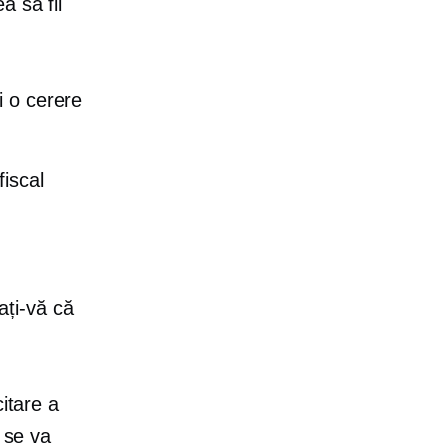
a să fii
i o cerere
fiscal
rați-vă că
itare a
i se va