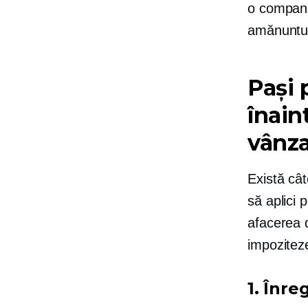
o companie
amănuntul 
Pași 
înain
vânza
Există cât
să aplici 
afacerea 
impoziteze
1. Înre