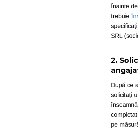
Înainte de
trebuie
în
specificaț
SRL (socie
2. Soli
angaja
După ce af
solicitați
înseamnă c
completată
pe măsură