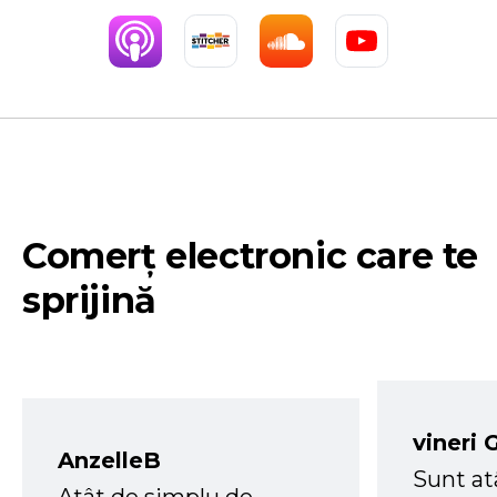
Comerț electronic care te
sprijină
vineri 
AnzelleB
Sunt at
Atât de simplu de