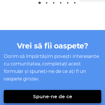
Vrei să fii oaspete?
Dorim să împărtășim povești interesante
cu comunitatea, completați acest
formular și spuneți-ne de ce ați fi un
oaspete grozav.
Spune-ne de ce