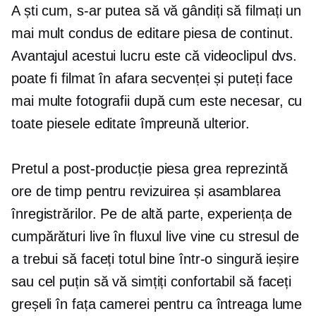
A ști cum,
s-ar putea să vă gândiți să filmați un
mai mult
condus de editare
piesa de continut.
Avantajul acestui lucru este că videoclipul dvs.
poate fi filmat în afara secvenței și puteți face
mai multe fotografii după cum este necesar, cu
toate piesele editate împreună ulterior.
Pretul a
post-producție
piesa grea reprezintă
ore de timp pentru revizuirea și asamblarea
înregistrărilor. Pe de altă parte, experiența de
cumpărături live în fluxul live vine cu stresul de
a trebui să faceți totul bine într-o singură ieșire
sau cel puțin să vă simțiți confortabil să faceți
greșeli în fața camerei pentru ca întreaga lume