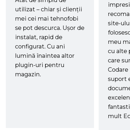
impresi
utilizat – chiar și clienții
recoman
mei cei mai tehnofobi
site-ul
se pot descurca. Ușor de
foloses
instalat, rapid de
meu ma
configurat. Cu ani
cu alte
lumină înaintea altor
care su
plugin-uri pentru
Codare 
magazin.
suport 
docume
excelen
fantast
mult Ec