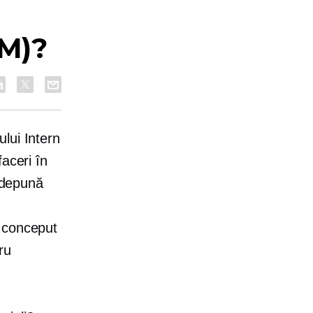
EM)?
lui Intern
faceri în
ă depună
e conceput
ru