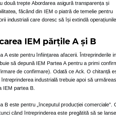
u două trepte
Abordarea asigură transparența și
litatea, făcând din IEM o piatră de temelie pentru
rii industriali care doresc să își extindă operațiunile
carea IEM părțile A și B
 A este pentru înființarea afacerii. Întreprinderile i
rebuie să depună IEM Partea A pentru a primi confi
irmare de confirmare). Odată ce Ack. O chitanță e
 întreprinderea industrială trebuie apoi să urmăreas
 IEM partea B.
a B este pentru „începutul producției comerciale”. 
tunci când întreprinderea este pregătită să se lans