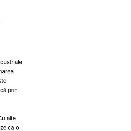
.
ndustriale
rmarea
ste
că prin
Cu alte
eze ca o