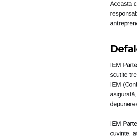
Aceasta
c
responsabi
antrepreno
Defal
IEM Partea
scutite t
IEM (Conf
asigurată,
depunerea
IEM Parte
cuvinte, a