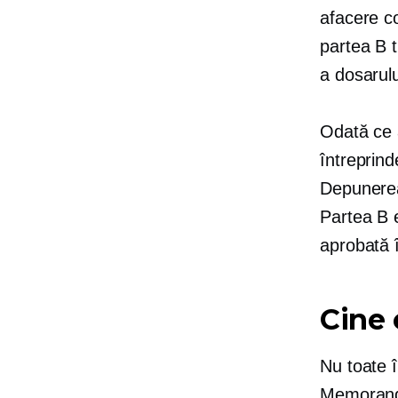
afacere c
partea B t
a dosarulu
Odată ce 
întreprind
Depunerea
Partea B e
aprobată 
Cine 
Nu toate î
Memorandu