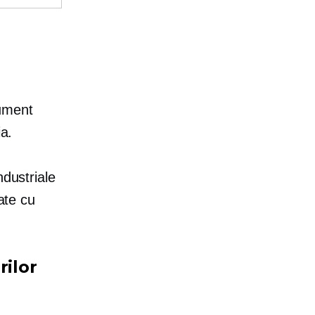
cument
ia.
ndustriale
ate cu
ilor