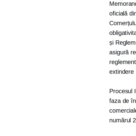
Memorandu
oficială d
Comerțului
obligativi
și Reglem
asigură re
reglementa
extindere 
Procesul 
faza de în
comercial
numărul 2