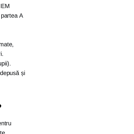
 IEM
 partea A
rmate,
i.
pii).
 depusă și
?
entru
te