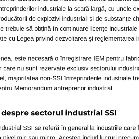
ntreprinderilor industriale la scară largă, cu unele ex
roducătorii de explozivi industriali și de substanțe c
e trebuie să obțină în continuare licențe industriale 
te cu Legea privind dezvoltarea și reglementarea ind
ea, este necesară o înregistrare IEM pentru fabri
 care nu sunt rezervate exclusiv sectorului industri
el, majoritatea
non-SSI
întreprinderile industriale t
ntru Memorandum antreprenor industrial.
despre sectorul industrial SSI
ndustrial SSI se referă în general la industriile care 
 nivel mic sau micro. Acestea includ lucruri precum 