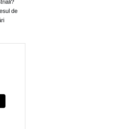
riali?
esul de
ri
e