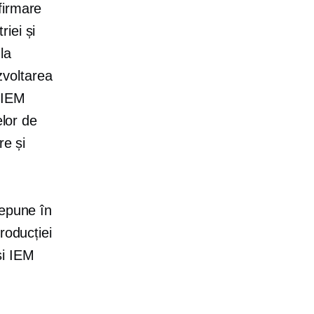
firmare
iei și
la
ezvoltarea
 IEM
elor de
re și
depune în
roducției
și IEM