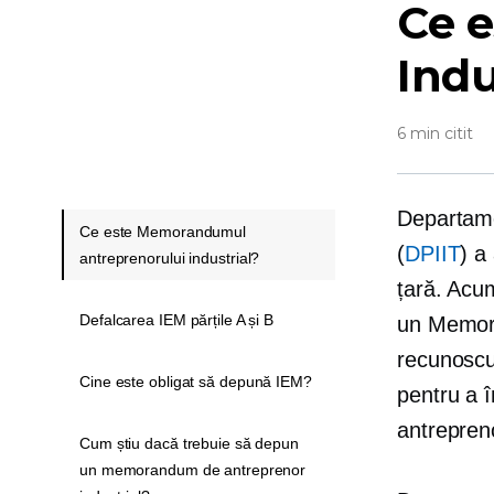
Ce 
Indu
6 min citit
Departame
Ce este Memorandumul
(
DPIIT
) a
antreprenorului industrial?
țară. Acum
Defalcarea IEM părțile A și B
un Memora
recunoscu
Cine este obligat să depună IEM?
pentru a î
antrepreno
Cum știu dacă trebuie să depun
un memorandum de antreprenor