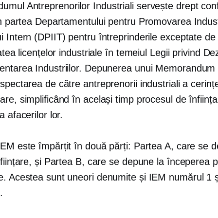
mul Antreprenorilor Industriali servește drept con
in partea Departamentului pentru Promovarea Industr
 Intern (DPIIT) pentru întreprinderile exceptate de 
tatea licențelor industriale în temeiul Legii privind D
entarea Industriilor. Depunerea unui Memorandum
spectarea de către antreprenorii industriali a cerinț
re, simplificând în același timp procesul de înființa
a afacerilor lor.
IEM este împărțit în două părți: Partea A, care se 
ființare, și Partea B, care se depune la începerea p
e. Acestea sunt uneori denumite și IEM numărul 1 
.