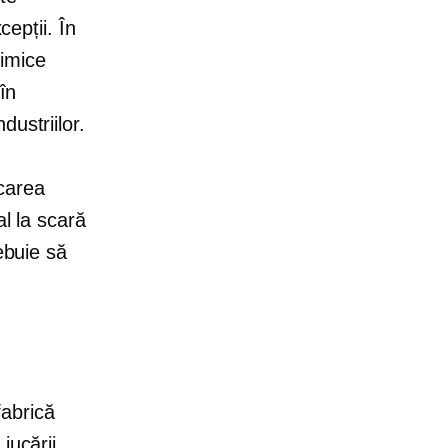
cepții. În
himice
în
ustriilor.
carea
al la scară
rebuie să
fabrică
jucării,