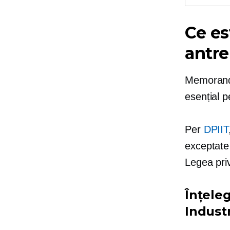
Ce e
antre
Memorandu
esențial 
Per
DPIIT
exceptate 
Legea priv
Înțele
Industr