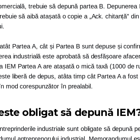
omercială, trebuie să depună partea B. Depunerea
rebuie să aibă atașată o copie a „Ack. chitanță” din
i.
atât Partea A, cât și Partea B sunt depuse și confi
erea industrială este aprobată să desfășoare afacer
 IEM Partea A are atașată o mică taxă (1000 de ru
ste liberă de depus, atâta timp cât Partea A a fost
în mod corespunzător în prealabil.
este obligat să depună IEM
ntreprinderile industriale sunt obligate să depună p
mul antreprenorului industrial. Memorandumul es