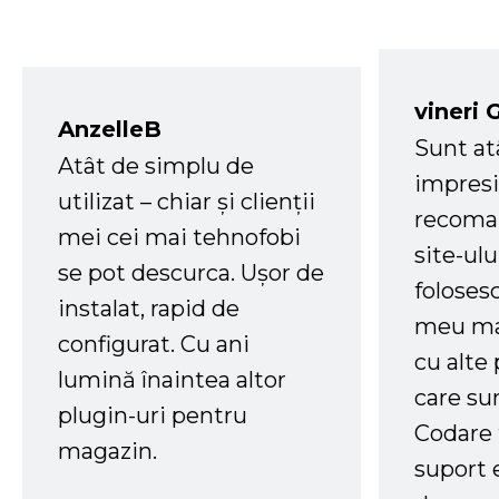
vineri 
AnzelleB
Sunt at
Atât de simplu de
impresi
utilizat – chiar și clienții
recoman
mei cei mai tehnofobi
site-ul
se pot descurca. Ușor de
foloses
instalat, rapid de
meu ma
configurat. Cu ani
cu alte
lumină înaintea altor
care su
plugin-uri pentru
Codare 
magazin.
suport 