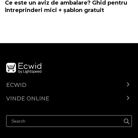
Ce este un aviz de ambalare? Ghid pentru
întreprinderi mici + șablon gratuit
ECWID
Ecwid.com
VINDE ONLINE
Prețuri
Vinde oriunde
Centrul de ajutor
Vinde pe Facebook
Vinde pe Instagram