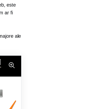
eb, este
m ar fi
majore ale