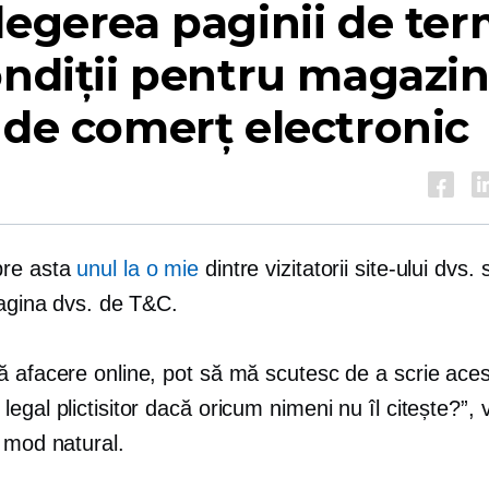
legerea paginii de te
ondiții pentru magazin
 de comerț electronic
pre asta
unul la o mie
dintre vizitatorii site-ului dvs. 
pagina dvs. de T&C.
ă afacere online, pot să mă scutesc de a scrie aces
egal plictisitor dacă oricum nimeni nu îl citește?”, 
 mod natural.