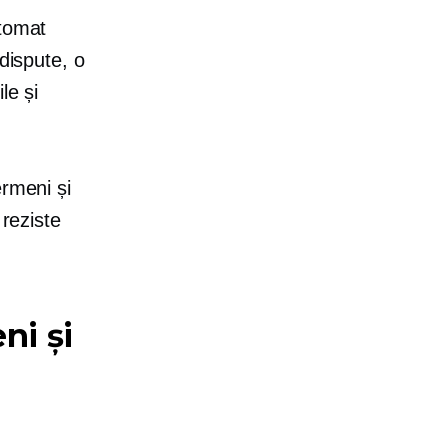
utomat
dispute, o
le și
ermeni și
 reziste
ni și