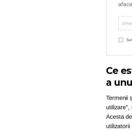
aface
Sun
Ce es
a unu
Termenii și
utilizare”,
Acesta de
utilizatori