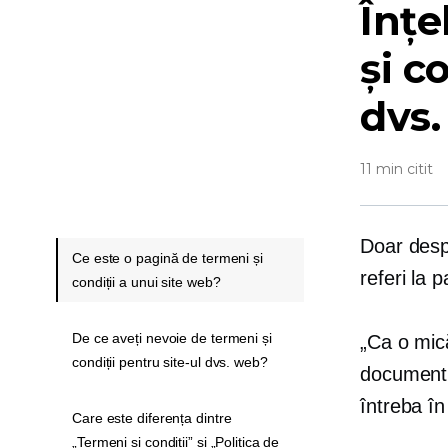
Înțe
și c
dvs.
11 min citit
Doar des
Ce este o pagină de termeni și
referi la 
condiții a unui site web?
De ce aveți nevoie de termeni și
„Ca o mic
condiții pentru site-ul dvs. web?
document l
întreba în
Care este diferența dintre
„Termeni și condiții” și „Politica de