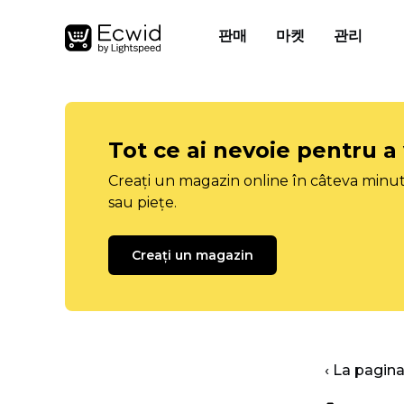
판매
마켓
관리
Tot ce ai nevoie pentru a
Creați un magazin online în câteva minut
sau piețe.
Creați un magazin
‹ La pagina