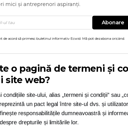
ri mici și antreprenori aspiranți.
Abonare
t de acord să primesc buletinul informativ Ecwid. Mă pot dezabona oricând.
te o pagină de termeni și co
i site web?
 condițiile site-ului, alias „termeni și condiții” sau „c
 reprezintă un pact legal între site-ul dvs. și utilizatori
finește responsabilitățile dumneavoastră și inform
i despre drepturile și limitările lor.