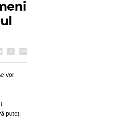
rmeni
ul
se vor
t
vă puteți