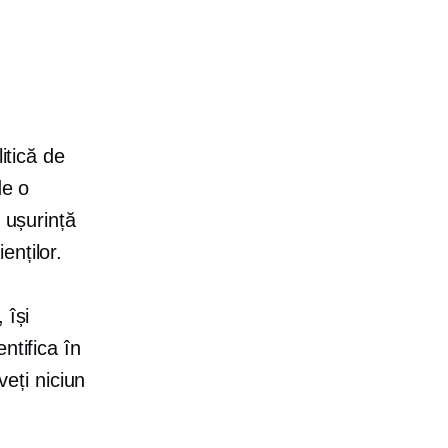
itică de
de o
 ușurință
ienților.
 își
ntifica în
veți niciun