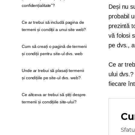
confidențialitate”?
Deși nu su
probabil u
Ce ar trebui să includă pagina de
prezintă t
termeni și condiții a unui site web?
vă folosi 
pe dvs., a
Cum să creați o pagină de termeni
și condiții pentru site-ul dvs. web
Ce ar treb
Unde ar trebui să plasați termenii
ului dvs.
și condițiile pe site-ul dvs. web?
fiecare în
Ce altceva ar trebui să știți despre
termenii și condițiile site-ului?
Cu
Sfatu