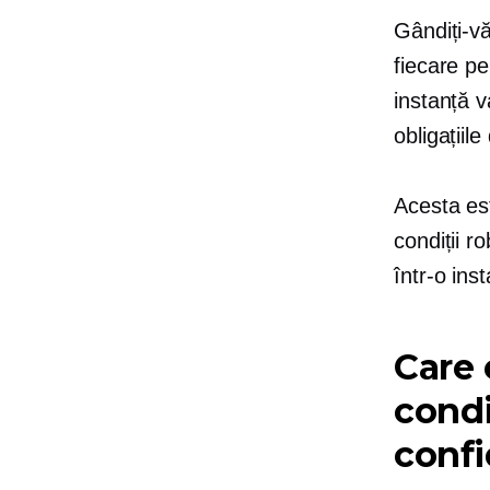
Gândiți-v
fiecare pe
instanță v
obligațiil
Acesta est
condiții r
într-o ins
Care 
condi
confi