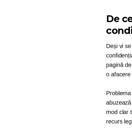
De ce
condi
Deși vi se
confidenți
pagină de 
o afacere f
Problema a
abuzează c
mod clar t
recurs leg