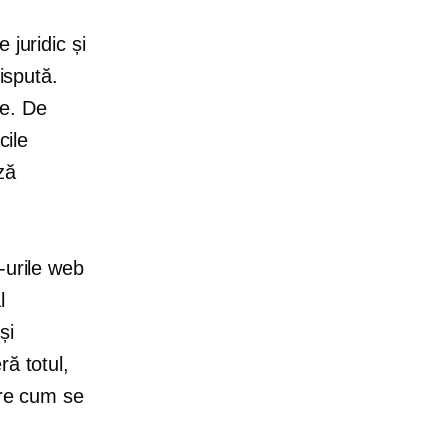
 juridic și
ispută.
ie. De
cile
ză
-urile web
l
și
ă totul,
pre cum se