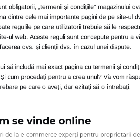
nt obligatorii, „termenii și condițiile” magazinului dv
na dintre cele mai importante pagini de pe site-ul d
oate regulile pe care utilizatorii trebuie să le respec
site-ul web. Aceste reguli sunt concepute pentru a v
facerea dvs. și clienții dvs. în cazul unei dispute.
ui să includă mai exact pagina cu termenii și condiții
? Și cum procedați pentru a crea unul? Vă vom răsp
trebare pe care o aveți, dar ezitați să o întrebați.
m se vinde online
ri de la
e-commerce
experți pentru proprietarii d