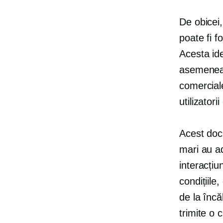
De obicei,
poate fi f
Acesta ide
asemenea, 
comerciale
utilizator
Acest docu
mari au a
interacțiu
condițiile
de la încă
trimite o c