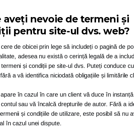
 aveți nevoie de termeni și
ții pentru site-ul dvs. web?
 cere de obicei prin lege să includeți o pagină de pol
alitate, adesea nu există o cerință legală de a inclu
termeni și condiții pe site-ul dvs. Puteți conduce cu
ără a vă identifica niciodată obligațiile și limitările cl
pare în cazul în care un client vă duce în instanță,
ontul sau vă încalcă drepturile de autor. Fără a ide
ermenii și condițiile de utilizare, este posibil să nu a
al în cazul unei dispute.