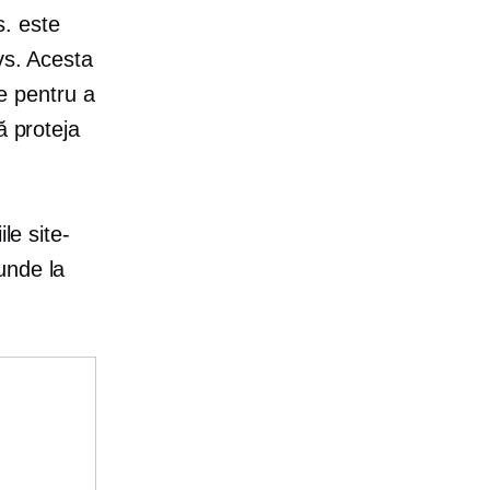
s. este
vs. Acesta
te pentru a
ă proteja
le site-
unde la
e