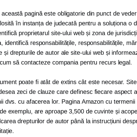
 această pagină este obligatorie din punct de vedere
olosită în instanța de judecată pentru a soluționa o d
ntifică proprietarul site-ului web și zona de jurisdicț
identifică responsabilitățile, responsabilitățile, măr
 și drepturile de autor ale site-ului web și informea
ii cum să contacteze compania pentru recurs legal.
ment poate fi atât de extins cât este necesar. Site
desea zeci de clauze care definesc fiecare aspect a
nii dvs. cu afacerea lor. Pagina Amazon cu termenii 
, de exemplu, are aproape 3,500 de cuvinte și acoper
lcarea drepturilor de autor până la instrucțiuni des
itație.