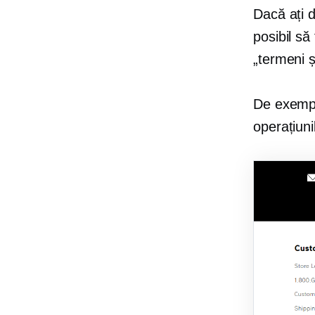
Dacă ați d
posibil să
„termeni și
De exempl
operațiuni