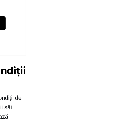
ndiții
ondiții de
i săi.
ează