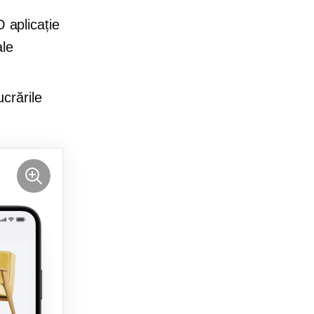
 aplicație
ale
crările