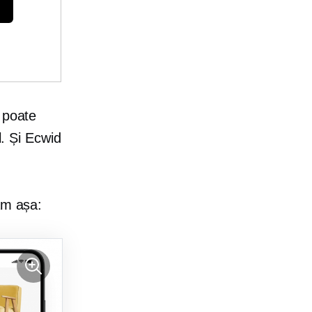
 poate
l. Și Ecwid
am așa: