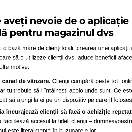
 aveți nevoie de o aplicație
ă pentru magazinul dvs
 o bază mare de clienți loiali, crearea unei aplicații
care să o utilizeze clienții dvs. aduce beneficii aface
ulte motive:
 canal de vânzare.
Clienții cumpără peste tot, onli
 iar tu trebuie să-i întâlnești acolo unde sunt. Ce es
ât să ajungi la ei pe un dispozitiv pe care îl foloses
ia încurajează clienții să facă o achiziție repetat
a facilitează accesul la fideli
clienții – dumneavoastr
ul este literalmente în buzunarele lor.