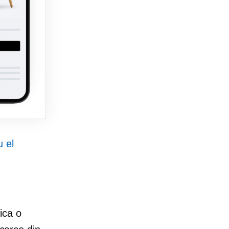
u el
ica o