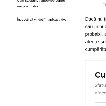
Cum să obțineți ShopApp pentru
T
magazinul dvs
Dacă nu ț
Începeți să vindeți în aplicația dvs
sau în buz
probabil, 
atenție și
cumpărătur
Cu
Sfatu
aface