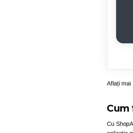
Aflați mai
Cum 
Cu ShopAp