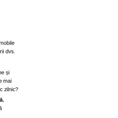
 mobile
rii dvs.
ne și
te mai
c zilnic?
ă.
ă