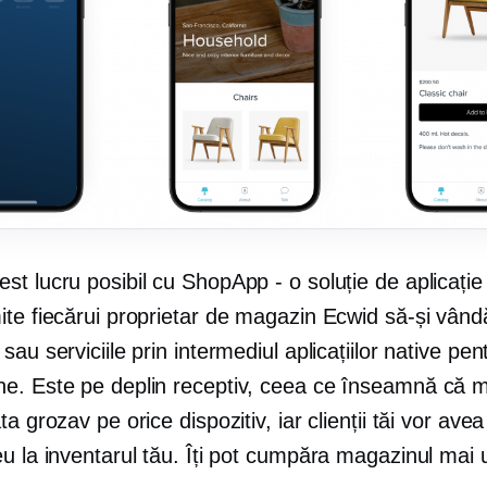
st lucru posibil cu ShopApp - o soluție de aplicați
ite fiecărui proprietar de magazin Ecwid să-și vând
sau serviciile prin intermediul aplicațiilor native pen
e. Este pe deplin receptiv, ceea ce înseamnă că 
ta grozav pe orice dispozitiv, iar clienții tăi vor ave
u la inventarul tău. Îți pot cumpăra magazinul mai 