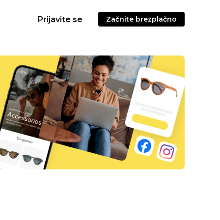
Prijavite se
Začnite brezplačno