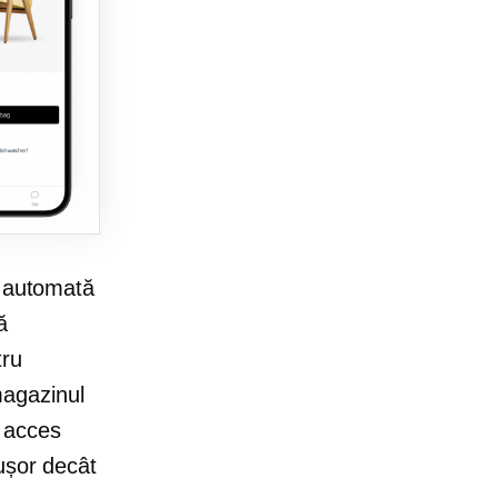
e automată
ă
tru
magazinul
a acces
ușor decât