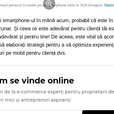
impul petrecut în medie pe un smartphone zilnic în SUA (Imagine:
Statis
ii smartphone-ul în mână acum, probabil că este în
unar. Și ceea ce este adevărat pentru clienții tăi es
adevărat și pentru tine! De aceea, este vital să acor
 să elaborați strategii pentru a vă optimiza experien
i pe mobil pentru clienții dvs.
m se vinde online
ri de la
e-commerce
experți pentru proprietarii d
ri mici și antreprenori aspiranți.