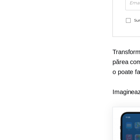
Sun
Transforma
părea comp
o poate fa
Imaginează