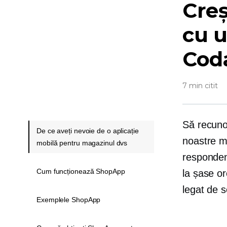
Creș
cu 
Cod
7 min citit
Să recuno
De ce aveți nevoie de o aplicație
noastre mo
mobilă pentru magazinul dvs
respondenț
Cum funcționează ShopApp
la șase or
legat de s
Exemplele ShopApp