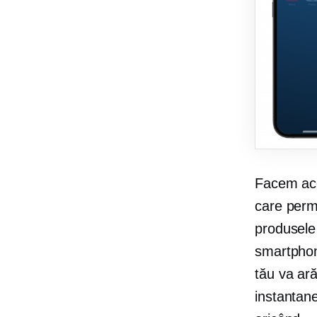
Facem ace
care perm
produsele 
smartphon
tău va ară
instantane