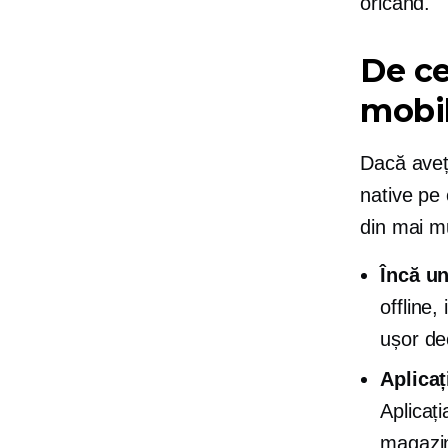
oricând.
De ce
mobil
Dacă aveți
native pe 
din mai m
Încă un
offline,
ușor dec
Aplicaț
Aplicați
magazin