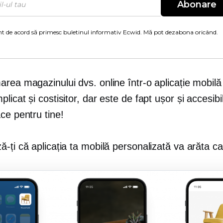
Abonare
t de acord să primesc buletinul informativ Ecwid. Mă pot dezabona oricând.
rea magazinului dvs. online într-o aplicație mobilă
licat și costisitor, dar este de fapt ușor și accesibi
ce pentru tine!
-ți că aplicația ta mobilă personalizată va arăta c