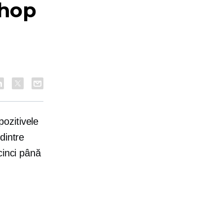
Shop
ozitivele
dintre
cinci până