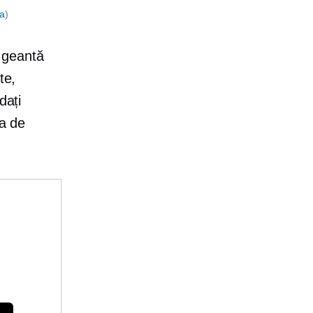
ta
)
 geantă
te,
dați
ța de
e