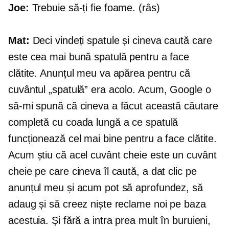
Joe:
Trebuie să-ți fie foame. (râs)
Mat:
Deci vindeți spatule și cineva caută care
este cea mai bună spatulă pentru a face
clătite. Anunțul meu va apărea pentru că
cuvântul „spatulă” era acolo. Acum, Google o
să-mi spună că cineva a făcut această căutare
completă cu coada lungă a ce spatulă
funcționează cel mai bine pentru a face clătite.
Acum știu că acel cuvânt cheie este un cuvânt
cheie pe care cineva îl caută, a dat clic pe
anunțul meu și acum pot să aprofundez, să
adaug și să creez niște reclame noi pe baza
acestuia. Și fără a intra prea mult în buruieni,