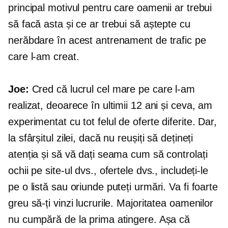
principal motivul pentru care oamenii ar trebui
să facă asta și ce ar trebui să aștepte cu
nerăbdare în acest antrenament de trafic pe
care l-am creat.
Joe:
Cred că lucrul cel mare pe care l-am
realizat, deoarece în ultimii 12 ani și ceva, am
experimentat cu tot felul de oferte diferite. Dar,
la sfârșitul zilei, dacă nu reușiți să dețineți
atenția și să vă dați seama cum să controlați
ochii pe site-ul dvs., ofertele dvs., includeți-le
pe o listă sau oriunde puteți urmări. Va fi foarte
greu să-ți vinzi lucrurile. Majoritatea oamenilor
nu cumpără de la prima atingere. Așa că