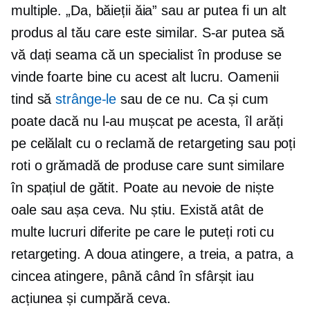
multiple. „Da, băieții ăia” sau ar putea fi un alt
produs al tău care este similar. S-ar putea să
vă dați seama că un specialist în produse se
vinde foarte bine cu acest alt lucru. Oamenii
tind să
strânge-le
sau de ce nu. Ca și cum
poate dacă nu l-au mușcat pe acesta, îl arăți
pe celălalt cu o reclamă de retargeting sau poți
roti o grămadă de produse care sunt similare
în spațiul de gătit. Poate au nevoie de niște
oale sau așa ceva. Nu știu. Există atât de
multe lucruri diferite pe care le puteți roti cu
retargeting. A doua atingere, a treia, a patra, a
cincea atingere, până când în sfârșit iau
acțiunea și cumpără ceva.