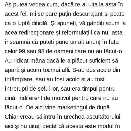
Aș putea vedea cum, dacă te-ai uita la asta în
acest fel, mi se pare puțin descurajant și poate
ca o luptă dificilă. Și spuneți, vă gândiți acum la
acea redirecționare și reformulați-l ca nu, asta
înseamnă că puteți pune un alt anunț în fața
celor 99 sau 98 de oameni care nu au făcut-o.
Au ridicat mâna dacă le-a plăcut suficient să
apară și acum tocmai afli. S-au dus acolo din
întâmplare, sau au fost acolo și au fost
întrerupți de șeful lor, sau era timpul pentru
cină, indiferent de motivul pentru care nu au
făcut-o. De aici vine marketingul de după.
Chiar vreau să intru în urechea ascultătorului
aici și nu uitați decât că acesta este modul în