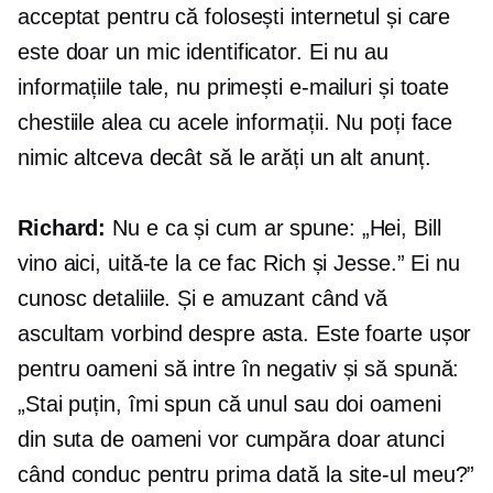
acceptat pentru că folosești internetul și care
este doar un mic identificator. Ei nu au
informațiile tale, nu primești e-mailuri și toate
chestiile alea cu acele informații. Nu poți face
nimic altceva decât să le arăți un alt anunț.
Richard:
Nu e ca și cum ar spune: „Hei, Bill
vino aici, uită-te la ce fac Rich și Jesse.” Ei nu
cunosc detaliile. Și e amuzant când vă
ascultam vorbind despre asta. Este foarte ușor
pentru oameni să intre în negativ și să spună:
„Stai puțin, îmi spun că unul sau doi oameni
din suta de oameni vor cumpăra doar atunci
când conduc pentru prima dată la site-ul meu?”