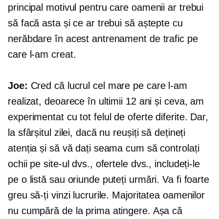
principal motivul pentru care oamenii ar trebui
să facă asta și ce ar trebui să aștepte cu
nerăbdare în acest antrenament de trafic pe
care l-am creat.
Joe:
Cred că lucrul cel mare pe care l-am
realizat, deoarece în ultimii 12 ani și ceva, am
experimentat cu tot felul de oferte diferite. Dar,
la sfârșitul zilei, dacă nu reușiți să dețineți
atenția și să vă dați seama cum să controlați
ochii pe site-ul dvs., ofertele dvs., includeți-le
pe o listă sau oriunde puteți urmări. Va fi foarte
greu să-ți vinzi lucrurile. Majoritatea oamenilor
nu cumpără de la prima atingere. Așa că