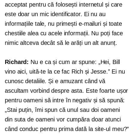
acceptat pentru că folosești internetul și care
este doar un mic identificator. Ei nu au
informațiile tale, nu primești e-mailuri și toate
chestiile alea cu acele informații. Nu poți face
nimic altceva decât să le arăți un alt anunț.
Richard:
Nu e ca și cum ar spune: „Hei, Bill
vino aici, uită-te la ce fac Rich și Jesse.” Ei nu
cunosc detaliile. Și e amuzant când vă
ascultam vorbind despre asta. Este foarte ușor
pentru oameni să intre în negativ și să spună:
„Stai puțin, îmi spun că unul sau doi oameni
din suta de oameni vor cumpăra doar atunci
când conduc pentru prima dată la site-ul meu?”