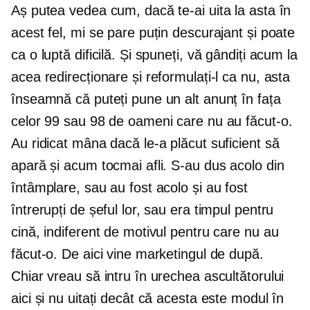
Aș putea vedea cum, dacă te-ai uita la asta în
acest fel, mi se pare puțin descurajant și poate
ca o luptă dificilă. Și spuneți, vă gândiți acum la
acea redirecționare și reformulați-l ca nu, asta
înseamnă că puteți pune un alt anunț în fața
celor 99 sau 98 de oameni care nu au făcut-o.
Au ridicat mâna dacă le-a plăcut suficient să
apară și acum tocmai afli. S-au dus acolo din
întâmplare, sau au fost acolo și au fost
întrerupți de șeful lor, sau era timpul pentru
cină, indiferent de motivul pentru care nu au
făcut-o. De aici vine marketingul de după.
Chiar vreau să intru în urechea ascultătorului
aici și nu uitați decât că acesta este modul în