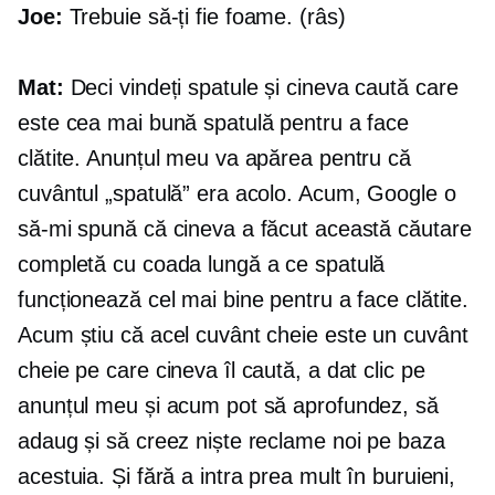
Joe:
Trebuie să-ți fie foame. (râs)
Mat:
Deci vindeți spatule și cineva caută care
este cea mai bună spatulă pentru a face
clătite. Anunțul meu va apărea pentru că
cuvântul „spatulă” era acolo. Acum, Google o
să-mi spună că cineva a făcut această căutare
completă cu coada lungă a ce spatulă
funcționează cel mai bine pentru a face clătite.
Acum știu că acel cuvânt cheie este un cuvânt
cheie pe care cineva îl caută, a dat clic pe
anunțul meu și acum pot să aprofundez, să
adaug și să creez niște reclame noi pe baza
acestuia. Și fără a intra prea mult în buruieni,