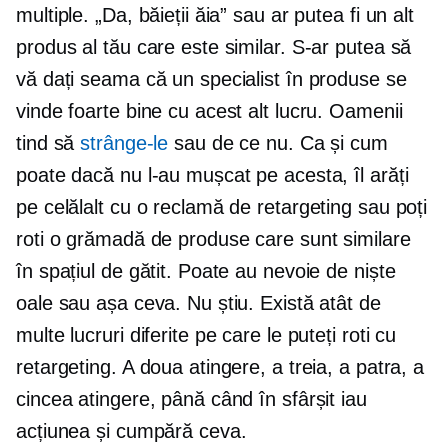
multiple. „Da, băieții ăia” sau ar putea fi un alt
produs al tău care este similar. S-ar putea să
vă dați seama că un specialist în produse se
vinde foarte bine cu acest alt lucru. Oamenii
tind să
strânge-le
sau de ce nu. Ca și cum
poate dacă nu l-au mușcat pe acesta, îl arăți
pe celălalt cu o reclamă de retargeting sau poți
roti o grămadă de produse care sunt similare
în spațiul de gătit. Poate au nevoie de niște
oale sau așa ceva. Nu știu. Există atât de
multe lucruri diferite pe care le puteți roti cu
retargeting. A doua atingere, a treia, a patra, a
cincea atingere, până când în sfârșit iau
acțiunea și cumpără ceva.