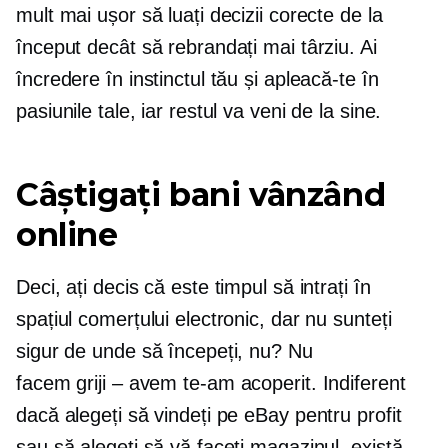
mult mai ușor să luați decizii corecte de la
început decât să rebrandați mai târziu. Ai
încredere în instinctul tău și apleacă-te în
pasiunile tale, iar restul va veni de la sine.
Câștigați bani vânzând
online
Deci, ați decis că este timpul să intrați în
spațiul comerțului electronic, dar nu sunteți
sigur de unde să începeți, nu? Nu
facem griji – avem
te-am acoperit. Indiferent
dacă alegeți să vindeți pe eBay pentru profit
sau să alegeți să vă faceți magazinul, există