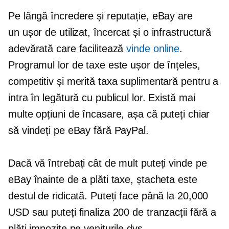
Pe lângă încredere și reputație, eBay are
un
ușor de utilizat,
încercat și o infrastructură
adevărată care facilitează
vinde online
.
Programul lor de taxe este ușor de înțeles,
competitiv și merită taxa suplimentară pentru a
intra în legătură cu publicul lor. Există mai
multe opțiuni de încasare, așa că puteți chiar
să vindeți pe eBay fără PayPal.
Dacă vă întrebați cât de mult puteți vinde pe
eBay înainte de a plăti taxe, ștacheta este
destul de ridicată. Puteți face până la 20,000
USD sau puteți finaliza 200 de tranzacții fără a
plăti impozite pe veniturile dvs.