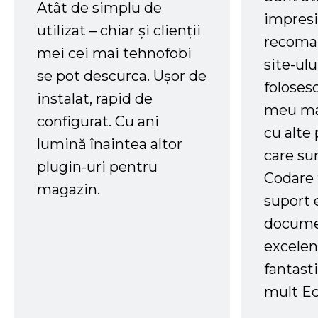
Atât de simplu de
impresi
utilizat – chiar și clienții
recoman
mei cei mai tehnofobi
site-ul
se pot descurca. Ușor de
foloses
instalat, rapid de
meu ma
configurat. Cu ani
cu alte
lumină înaintea altor
care su
plugin-uri pentru
Codare 
magazin.
suport 
docume
excelen
fantast
mult Ec