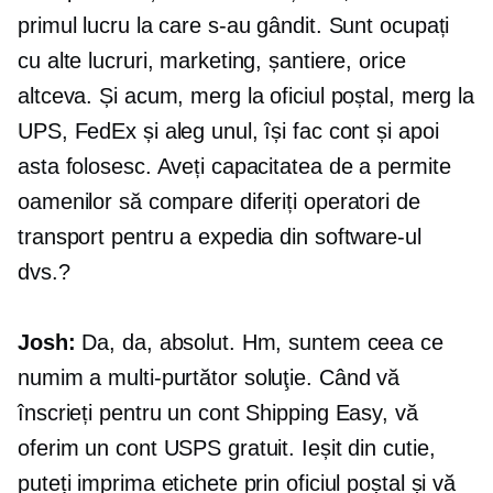
primul lucru la care s-au gândit. Sunt ocupați
cu alte lucruri, marketing, șantiere, orice
altceva. Și acum, merg la oficiul poștal, merg la
UPS, FedEx și aleg unul, își fac cont și apoi
asta folosesc. Aveți capacitatea de a permite
oamenilor să compare diferiți operatori de
transport pentru a expedia din software-ul
dvs.?
Josh:
Da, da, absolut. Hm, suntem ceea ce
numim a
multi-purtător
soluţie. Când vă
înscrieți pentru un cont Shipping Easy, vă
oferim un cont USPS gratuit. Ieșit din cutie,
puteți imprima etichete prin oficiul poștal și vă