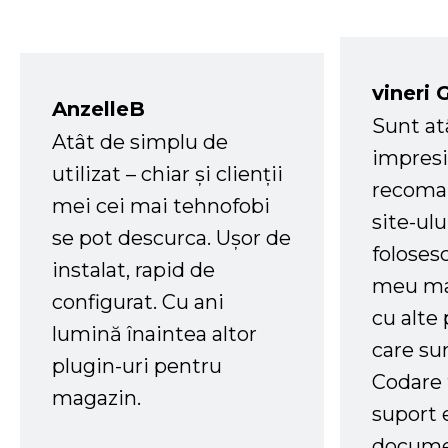
vineri 
AnzelleB
Sunt at
Atât de simplu de
impresi
utilizat – chiar și clienții
recoman
mei cei mai tehnofobi
site-ul
se pot descurca. Ușor de
foloses
instalat, rapid de
meu ma
configurat. Cu ani
cu alte
lumină înaintea altor
care su
plugin-uri pentru
Codare 
magazin.
suport 
docume