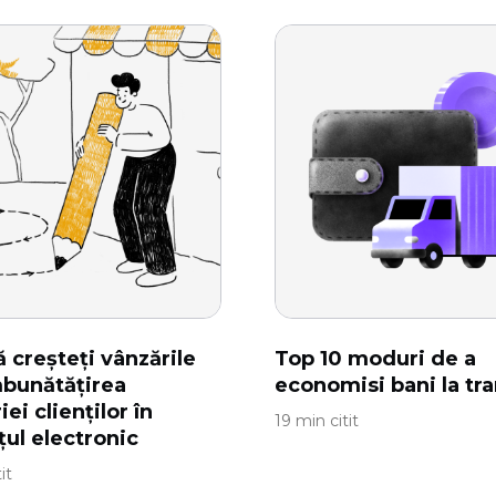
 creșteți vânzările
Top 10 moduri de a
mbunătățirea
economisi bani la tr
iei clienților în
19 min citit
ul electronic
it