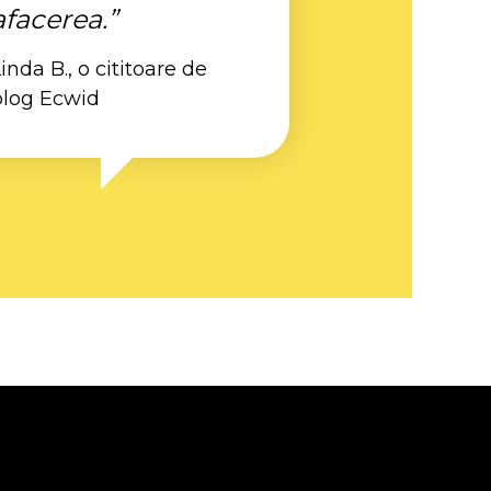
afacerea.”
inda B., o cititoare de
blog Ecwid