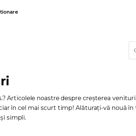
tionare
ri
vs.? Articolele noastre despre creșterea venituri
nciar în cel mai scurt timp! Alăturați-vă nouă în
i simpli.