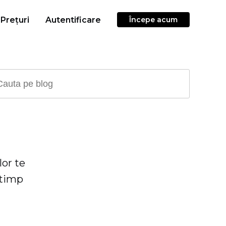
Prețuri
Autentificare
Începe acum
lor te
 timp