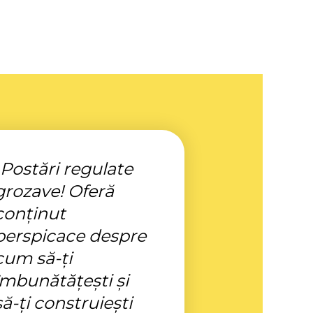
„Postări regulate
grozave! Oferă
conținut
perspicace despre
cum să-ți
îmbunătățești și
să-ți construiești