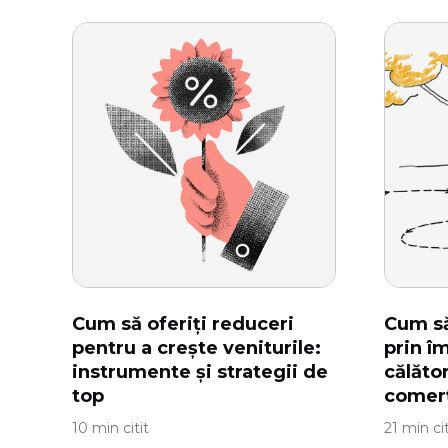
Cum să oferiți reduceri
Cum să
pentru a crește veniturile:
prin î
instrumente și strategii de
călător
top
comerț
10 min citit
21 min cit