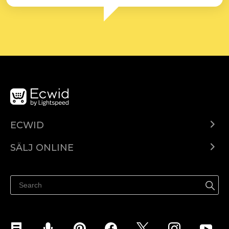
ECWID
Ecwid.com
SÄLJ ONLINE
Pris
Sälj överallt
Hjälpcenter
Sälj på Facebook
Sälj på Instagram