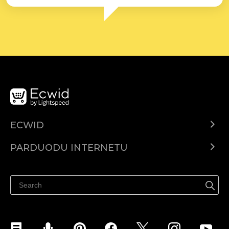
ECWID
Ecwid.com
PARDUODU INTERNETU
Kainodara
Parduodu visur
Pagalbos centras
Parduodu Facebook
Parduodu Instagram