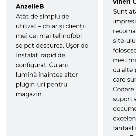
vineri 
AnzelleB
Sunt at
Atât de simplu de
impresi
utilizat – chiar și clienții
recoman
mei cei mai tehnofobi
site-ul
se pot descurca. Ușor de
foloses
instalat, rapid de
meu ma
configurat. Cu ani
cu alte
lumină înaintea altor
care su
plugin-uri pentru
Codare 
magazin.
suport 
docume
excelen
fantast