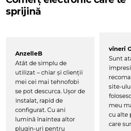
sprijină
vineri 
AnzelleB
Sunt at
Atât de simplu de
impresi
utilizat – chiar și clienții
recoman
mei cei mai tehnofobi
site-ul
se pot descurca. Ușor de
foloses
instalat, rapid de
meu ma
configurat. Cu ani
cu alte
lumină înaintea altor
care su
plugin-uri pentru