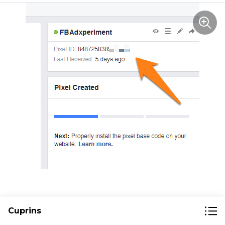
Ce urmeaza
Cuprins