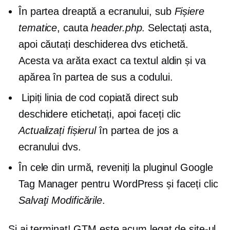
În partea dreaptă a ecranului, sub
Fișiere
tematice
, cauta
header.php
. Selectați asta,
apoi căutați deschiderea dvs
etichetă.
Acesta va arăta exact ca textul aldin și va
apărea în partea de sus a codului.
Lipiți linia de cod copiată direct sub
deschidere
etichetați, apoi faceți clic
Actualizați fișierul
în partea de jos a
ecranului dvs.
În cele din urmă, reveniți la pluginul Google
Tag Manager pentru WordPress și faceți clic
Salvaţi Modificările
.
Și ai terminat! GTM este acum legat de site-ul