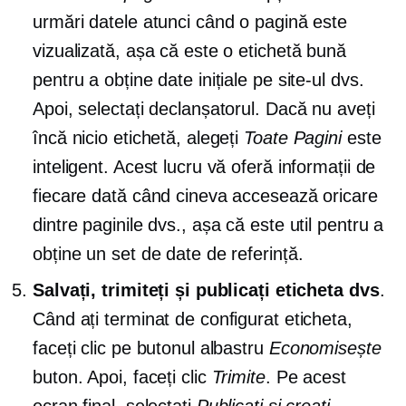
urmări datele atunci când o pagină este
vizualizată, așa că este o etichetă bună
pentru a obține date inițiale pe site-ul dvs.
Apoi, selectați declanșatorul. Dacă nu aveți
încă nicio etichetă, alegeți
Toate Pagini
este
inteligent. Acest lucru vă oferă informații de
fiecare dată când cineva accesează oricare
dintre paginile dvs., așa că este util pentru a
obține un set de date de referință.
Salvați, trimiteți și publicați eticheta dvs
.
Când ați terminat de configurat eticheta,
faceți clic pe butonul albastru
Economisește
buton. Apoi, faceți clic
Trimite
. Pe acest
ecran final, selectați
Publicați și creați