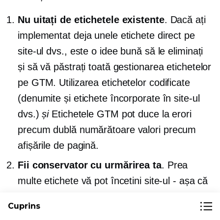
Nu uitați de etichetele existente
. Dacă ați
implementat deja unele etichete direct pe
site-ul dvs., este o idee bună să le eliminați
și să vă păstrați toată gestionarea etichetelor
pe GTM. Utilizarea etichetelor codificate
(denumite și etichete încorporate în site-ul
dvs.)
și
Etichetele GTM pot duce la erori
precum
dublă numărătoare
valori precum
afișările de pagină.
Fii conservator cu urmărirea ta
. Prea
multe etichete vă pot încetini site-ul - așa că
dacă puteți obține aceleași date cu două
Cuprins
etichete în loc de trei, utilizați doar două.