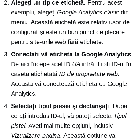
Alegeți un tip de etichetă
. Pentru acest
exemplu, alegeți
Google Analytics clasic
din
meniu. Această etichetă este relativ ușor de
configurat și este un bun punct de plecare
pentru site-urile web fără etichete.
Conectați-vă eticheta la Google Analytics
.
De aici începe acel ID
UA
intră. Lipiți ID-ul în
caseta etichetată
ID de proprietate web
.
Aceasta vă conectează eticheta cu Google
Analytics.
Selectați tipul piesei și declanșați
. După
ce ați introdus ID-ul, vă puteți selecta
Tipul
pistei
. Aveți mai multe opțiuni, inclusiv
Vizualizare pagina
. Această opțiune va