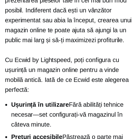
prezentarea pieselor tale în cel mai bun mod
posibil. Indiferent dacă ești un vânzător
experimentat sau abia la început, crearea unui
magazin online te poate ajuta să ajungi la un
public mai larg și să-ți maximizezi profiturile.
Cu Ecwid by Lightspeed, poți configura cu
ușurință un magazin online pentru a vinde
mobilă antică. Iată de ce Ecwid este alegerea
perfectă:
Ușurință în utilizare
Fără abilități tehnice
necesar—set
configurați-vă magazinul în
câteva minute.
Prețuri accesibile
Păstrează o parte mai