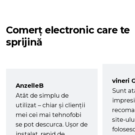
Comerț electronic care te
sprijină
vineri 
AnzelleB
Sunt at
Atât de simplu de
impresi
utilizat – chiar și clienții
recoman
mei cei mai tehnofobi
site-ul
se pot descurca. Ușor de
foloses
instalat, rapid de