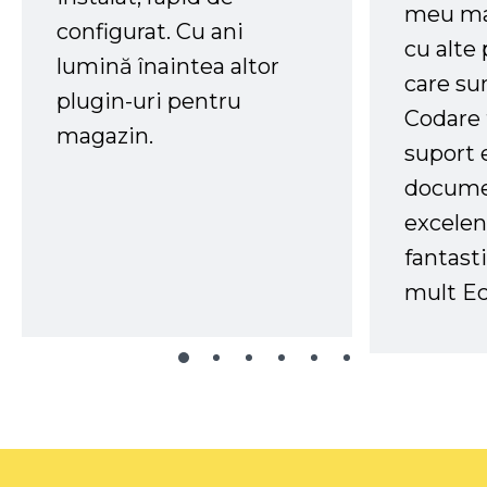
meu ma
configurat. Cu ani
cu alte
lumină înaintea altor
care su
plugin-uri pentru
Codare 
magazin.
suport 
docume
excelen
fantast
mult Ec