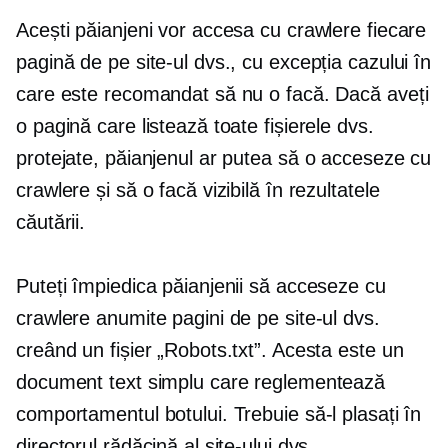
Acești păianjeni vor accesa cu crawlere fiecare
pagină de pe site-ul dvs., cu excepția cazului în
care este recomandat să nu o facă. Dacă aveți
o pagină care listează toate fișierele dvs.
protejate, păianjenul ar putea să o acceseze cu
crawlere și să o facă vizibilă în rezultatele
căutării.
Puteți împiedica păianjenii să acceseze cu
crawlere anumite pagini de pe site-ul dvs.
creând un fișier „Robots.txt”. Acesta este un
document text simplu care reglementează
comportamentul botului. Trebuie să-l plasați în
directorul rădăcină al site-ului dvs.