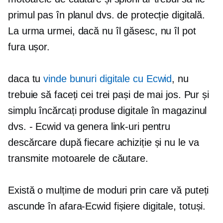
primul pas în planul dvs. de protecție digitală.
La urma urmei, dacă nu îl găsesc, nu îl pot
fura ușor.
daca tu
vinde bunuri digitale cu Ecwid
, nu
trebuie să faceți cei trei pași de mai jos. Pur și
simplu încărcați produse digitale în magazinul
dvs. - Ecwid va genera link-uri pentru
descărcare după fiecare achiziție și nu le va
transmite motoarele de căutare.
Există o mulțime de moduri prin care vă puteți
ascunde
în afara-Ecwid
fișiere digitale, totuși.