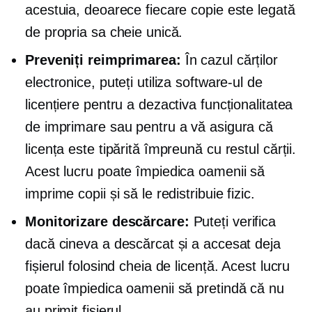
acestuia, deoarece fiecare copie este legată
de propria sa cheie unică.
Preveniți reimprimarea:
În cazul cărților
electronice, puteți utiliza software-ul de
licențiere pentru a dezactiva funcționalitatea
de imprimare sau pentru a vă asigura că
licența este tipărită împreună cu restul cărții.
Acest lucru poate împiedica oamenii să
imprime copii și să le redistribuie fizic.
Monitorizare descărcare:
Puteți verifica
dacă cineva a descărcat și a accesat deja
fișierul folosind cheia de licență. Acest lucru
poate împiedica oamenii să pretindă că nu
au primit fișierul.