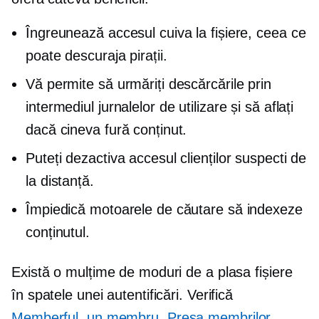
Îngreunează accesul cuiva la fișiere, ceea ce
poate descuraja pirații.
Vă permite să urmăriți descărcările prin
intermediul jurnalelor de utilizare și să aflați
dacă cineva fură conținut.
Puteți dezactiva accesul clienților suspecti de
la distanță.
Împiedică motoarele de căutare să indexeze
conținutul.
Există o mulțime de moduri de a plasa fișiere
în spatele unei autentificări. Verifică
Memberful
,
un membru
,
Presa membrilor
,