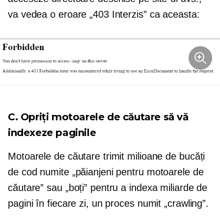
va vedea o eroare „403 Interzis” ca aceasta:
C. Opriți motoarele de căutare să vă
indexeze paginile
Motoarele de căutare trimit milioane de bucăți
de cod numite „păianjeni pentru motoarele de
căutare” sau „boți” pentru a indexa miliarde de
pagini în fiecare zi, un proces numit „crawling”.