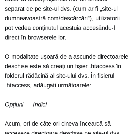
separat de pe site-ul dvs. (cum ar fi „site-ul
dumneavoastră.com/descărcări”), utilizatorii
pot vedea conținutul acestuia accesându-l
direct în browserele lor.
O modalitate ușoară de a ascunde directoarele
deschise este să creați un fișier .htaccess în
folderul rădăcină al site-ului dvs. În fișierul
.htaccess, adăugați următoarele:
Opțiuni — Indici
Acum, ori de câte ori cineva încearcă să
acceseze directoare deschise pe site-ul dvs.,