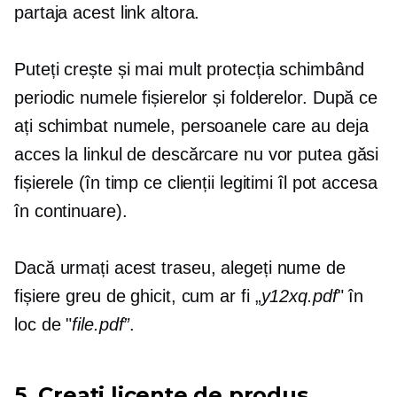
partaja acest link altora.
Puteți crește și mai mult protecția schimbând
periodic numele fișierelor și folderelor. După ce
ați schimbat numele, persoanele care au deja
acces la linkul de descărcare nu vor putea găsi
fișierele (în timp ce clienții legitimi îl pot accesa
în continuare).
Dacă urmați acest traseu, alegeți nume de
fișiere greu de ghicit, cum ar fi „
y12xq.pdf
" în
loc de "
file.pdf”
.
5. Creați licențe de produs