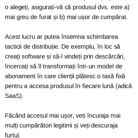
o alegeți, asigurați-vă că produsul dvs. este a)
mai greu de furat și b) mai ușor de cumpărat.
Acest lucru ar putea însemna schimbarea
tacticii de distribuție. De exemplu, în loc să
creați software și să-l vindeți prin descărcări,
încercați să îl transformați într-un model de
abonament în care clienții plătesc o taxă fixă ​​
pentru a accesa produsul în fiecare lună (adică
SaaS).
Făcând accesul mai ușor, veți încuraja mai
mulți cumpărători legitimi și veți descuraja
furtul.