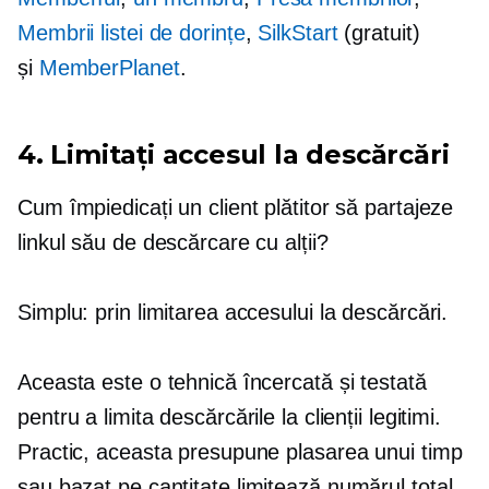
Membrii listei de dorințe
,
SilkStart
(gratuit)
și
MemberPlanet
.
4. Limitați accesul la descărcări
Cum împiedicați un client plătitor să partajeze
linkul său de descărcare cu alții?
Simplu: prin limitarea accesului la descărcări.
Aceasta este o tehnică încercată și testată
pentru a limita descărcările la clienții legitimi.
Practic, aceasta presupune plasarea unui timp
sau
bazat pe cantitate
limitează numărul total