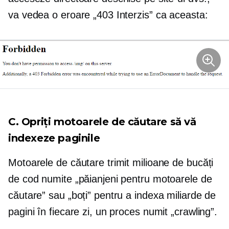
va vedea o eroare „403 Interzis” ca aceasta:
C. Opriți motoarele de căutare să vă
indexeze paginile
Motoarele de căutare trimit milioane de bucăți
de cod numite „păianjeni pentru motoarele de
căutare” sau „boți” pentru a indexa miliarde de
pagini în fiecare zi, un proces numit „crawling”.