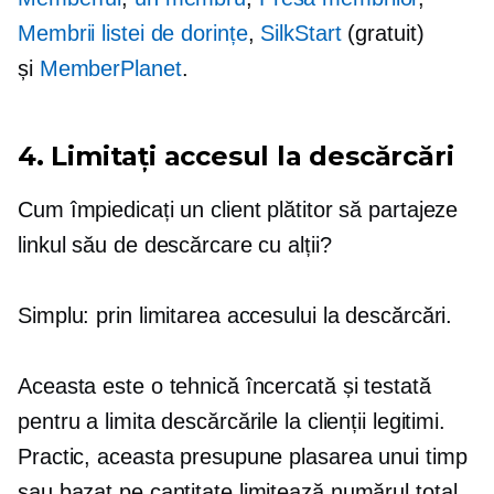
Membrii listei de dorințe
,
SilkStart
(gratuit)
și
MemberPlanet
.
4. Limitați accesul la descărcări
Cum împiedicați un client plătitor să partajeze
linkul său de descărcare cu alții?
Simplu: prin limitarea accesului la descărcări.
Aceasta este o tehnică încercată și testată
pentru a limita descărcările la clienții legitimi.
Practic, aceasta presupune plasarea unui timp
sau
bazat pe cantitate
limitează numărul total