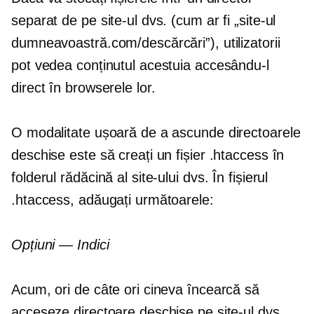
separat de pe site-ul dvs. (cum ar fi „site-ul
dumneavoastră.com/descărcări”), utilizatorii
pot vedea conținutul acestuia accesându-l
direct în browserele lor.
O modalitate ușoară de a ascunde directoarele
deschise este să creați un fișier .htaccess în
folderul rădăcină al site-ului dvs. În fișierul
.htaccess, adăugați următoarele:
Opțiuni — Indici
Acum, ori de câte ori cineva încearcă să
acceseze directoare deschise pe site-ul dvs.,