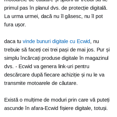
primul pas în planul dvs. de protecție digitală.
La urma urmei, dacă nu îl găsesc, nu îl pot
fura ușor.
daca tu
vinde bunuri digitale cu Ecwid
, nu
trebuie să faceți cei trei pași de mai jos. Pur și
simplu încărcați produse digitale în magazinul
dvs. - Ecwid va genera link-uri pentru
descărcare după fiecare achiziție și nu le va
transmite motoarele de căutare.
Există o mulțime de moduri prin care vă puteți
ascunde
în afara-Ecwid
fișiere digitale, totuși.