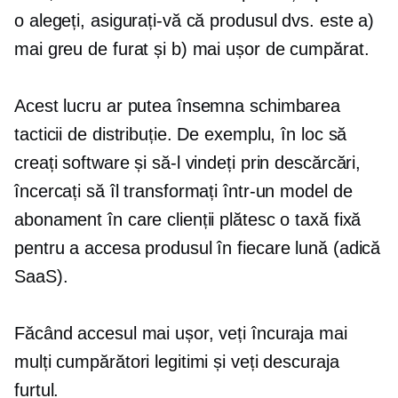
o alegeți, asigurați-vă că produsul dvs. este a)
mai greu de furat și b) mai ușor de cumpărat.
Acest lucru ar putea însemna schimbarea
tacticii de distribuție. De exemplu, în loc să
creați software și să-l vindeți prin descărcări,
încercați să îl transformați într-un model de
abonament în care clienții plătesc o taxă fixă ​​
pentru a accesa produsul în fiecare lună (adică
SaaS).
Făcând accesul mai ușor, veți încuraja mai
mulți cumpărători legitimi și veți descuraja
furtul.