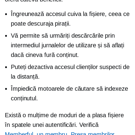
Îngreunează accesul cuiva la fișiere, ceea ce
poate descuraja pirații.
Vă permite să urmăriți descărcările prin
intermediul jurnalelor de utilizare și să aflați
dacă cineva fură conținut.
Puteți dezactiva accesul clienților suspecti de
la distanță.
Împiedică motoarele de căutare să indexeze
conținutul.
Există o mulțime de moduri de a plasa fișiere
în spatele unei autentificări. Verifică
Memberful
,
un membru
,
Presa membrilor
,