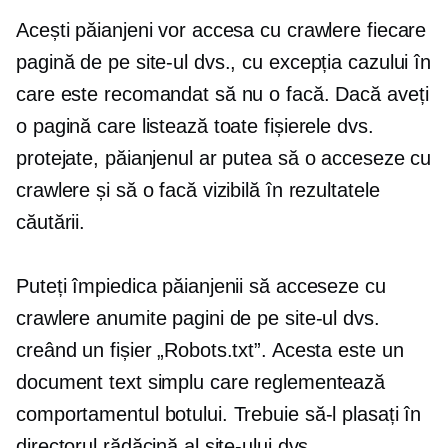
Acești păianjeni vor accesa cu crawlere fiecare
pagină de pe site-ul dvs., cu excepția cazului în
care este recomandat să nu o facă. Dacă aveți
o pagină care listează toate fișierele dvs.
protejate, păianjenul ar putea să o acceseze cu
crawlere și să o facă vizibilă în rezultatele
căutării.
Puteți împiedica păianjenii să acceseze cu
crawlere anumite pagini de pe site-ul dvs.
creând un fișier „Robots.txt”. Acesta este un
document text simplu care reglementează
comportamentul botului. Trebuie să-l plasați în
directorul rădăcină al site-ului dvs.