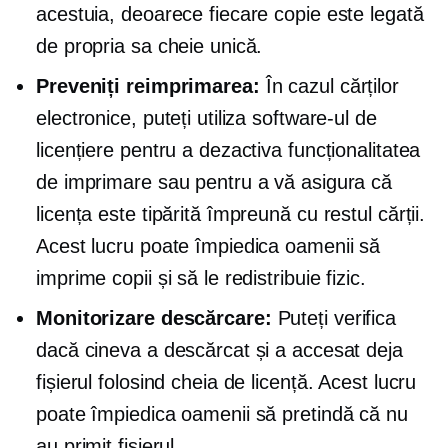
acestuia, deoarece fiecare copie este legată
de propria sa cheie unică.
Preveniți reimprimarea:
În cazul cărților
electronice, puteți utiliza software-ul de
licențiere pentru a dezactiva funcționalitatea
de imprimare sau pentru a vă asigura că
licența este tipărită împreună cu restul cărții.
Acest lucru poate împiedica oamenii să
imprime copii și să le redistribuie fizic.
Monitorizare descărcare:
Puteți verifica
dacă cineva a descărcat și a accesat deja
fișierul folosind cheia de licență. Acest lucru
poate împiedica oamenii să pretindă că nu
au primit fișierul.