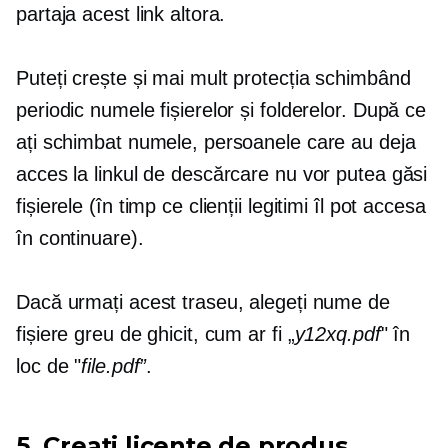
partaja acest link altora.
Puteți crește și mai mult protecția schimbând
periodic numele fișierelor și folderelor. După ce
ați schimbat numele, persoanele care au deja
acces la linkul de descărcare nu vor putea găsi
fișierele (în timp ce clienții legitimi îl pot accesa
în continuare).
Dacă urmați acest traseu, alegeți nume de
fișiere greu de ghicit, cum ar fi „
y12xq.pdf
" în
loc de "
file.pdf”
.
5. Creați licențe de produs