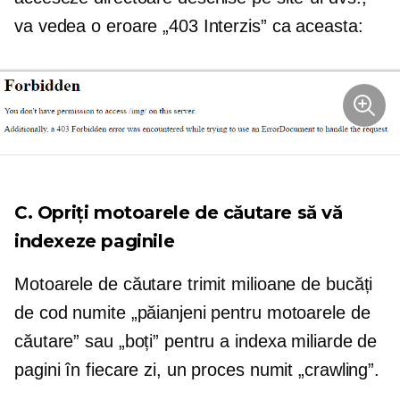
va vedea o eroare „403 Interzis” ca aceasta:
C. Opriți motoarele de căutare să vă
indexeze paginile
Motoarele de căutare trimit milioane de bucăți
de cod numite „păianjeni pentru motoarele de
căutare” sau „boți” pentru a indexa miliarde de
pagini în fiecare zi, un proces numit „crawling”.