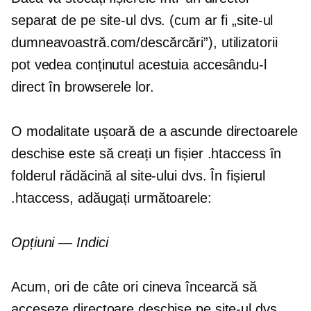
separat de pe site-ul dvs. (cum ar fi „site-ul
dumneavoastră.com/descărcări”), utilizatorii
pot vedea conținutul acestuia accesându-l
direct în browserele lor.
O modalitate ușoară de a ascunde directoarele
deschise este să creați un fișier .htaccess în
folderul rădăcină al site-ului dvs. În fișierul
.htaccess, adăugați următoarele:
Opțiuni — Indici
Acum, ori de câte ori cineva încearcă să
acceseze directoare deschise pe site-ul dvs.,