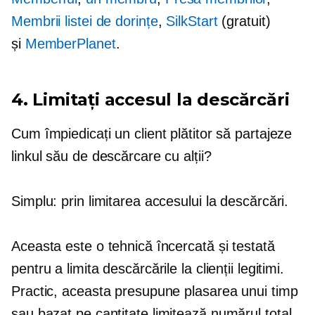
Membrii listei de dorințe
,
SilkStart
(gratuit)
și
MemberPlanet
.
4. Limitați accesul la descărcări
Cum împiedicați un client plătitor să partajeze
linkul său de descărcare cu alții?
Simplu: prin limitarea accesului la descărcări.
Aceasta este o tehnică încercată și testată
pentru a limita descărcările la clienții legitimi.
Practic, aceasta presupune plasarea unui timp
sau
bazat pe cantitate
limitează numărul total