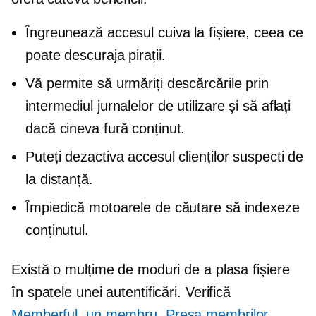
Îngreunează accesul cuiva la fișiere, ceea ce
poate descuraja pirații.
Vă permite să urmăriți descărcările prin
intermediul jurnalelor de utilizare și să aflați
dacă cineva fură conținut.
Puteți dezactiva accesul clienților suspecti de
la distanță.
Împiedică motoarele de căutare să indexeze
conținutul.
Există o mulțime de moduri de a plasa fișiere
în spatele unei autentificări. Verifică
Memberful
,
un membru
,
Presa membrilor
,