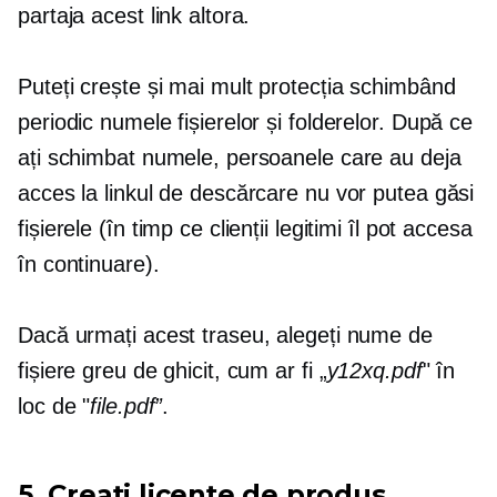
partaja acest link altora.
Puteți crește și mai mult protecția schimbând
periodic numele fișierelor și folderelor. După ce
ați schimbat numele, persoanele care au deja
acces la linkul de descărcare nu vor putea găsi
fișierele (în timp ce clienții legitimi îl pot accesa
în continuare).
Dacă urmați acest traseu, alegeți nume de
fișiere greu de ghicit, cum ar fi „
y12xq.pdf
" în
loc de "
file.pdf”
.
5. Creați licențe de produs