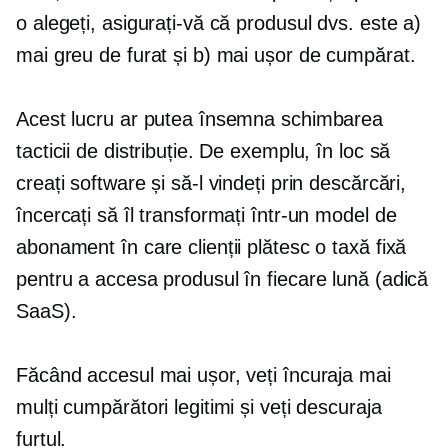
o alegeți, asigurați-vă că produsul dvs. este a)
mai greu de furat și b) mai ușor de cumpărat.
Acest lucru ar putea însemna schimbarea
tacticii de distribuție. De exemplu, în loc să
creați software și să-l vindeți prin descărcări,
încercați să îl transformați într-un model de
abonament în care clienții plătesc o taxă fixă ​​
pentru a accesa produsul în fiecare lună (adică
SaaS).
Făcând accesul mai ușor, veți încuraja mai
mulți cumpărători legitimi și veți descuraja
furtul.