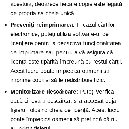
acestuia, deoarece fiecare copie este legată
de propria sa cheie unică.
Preveniți reimprimarea:
În cazul cărților
electronice, puteți utiliza software-ul de
licențiere pentru a dezactiva funcționalitatea
de imprimare sau pentru a vă asigura că
licența este tipărită împreună cu restul cărții.
Acest lucru poate împiedica oamenii să
imprime copii și să le redistribuie fizic.
Monitorizare descărcare:
Puteți verifica
dacă cineva a descărcat și a accesat deja
fișierul folosind cheia de licență. Acest lucru
poate împiedica oamenii să pretindă că nu
au primit fișierul.