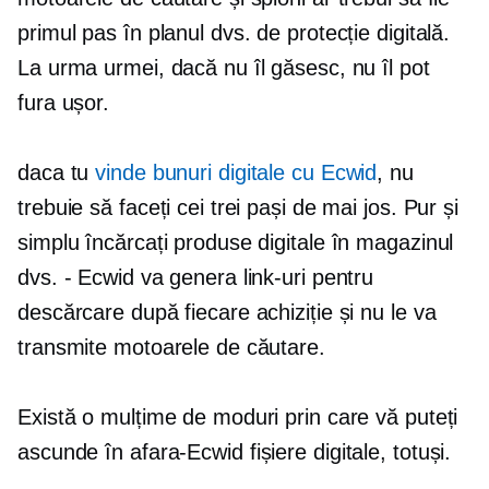
primul pas în planul dvs. de protecție digitală.
La urma urmei, dacă nu îl găsesc, nu îl pot
fura ușor.
daca tu
vinde bunuri digitale cu Ecwid
, nu
trebuie să faceți cei trei pași de mai jos. Pur și
simplu încărcați produse digitale în magazinul
dvs. - Ecwid va genera link-uri pentru
descărcare după fiecare achiziție și nu le va
transmite motoarele de căutare.
Există o mulțime de moduri prin care vă puteți
ascunde
în afara-Ecwid
fișiere digitale, totuși.