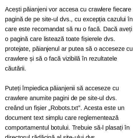
Acești păianjeni vor accesa cu crawlere fiecare
pagină de pe site-ul dvs., cu excepția cazului în
care este recomandat să nu o facă. Dacă aveți
o pagină care listează toate fișierele dvs.
protejate, păianjenul ar putea să o acceseze cu
crawlere și să o facă vizibilă în rezultatele
căutării.
Puteți împiedica păianjenii să acceseze cu
crawlere anumite pagini de pe site-ul dvs.
creând un fișier „Robots.txt”. Acesta este un
document text simplu care reglementează
comportamentul botului. Trebuie să-l plasați în
directorul rădăcină al site-ului dvs.