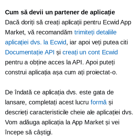
Cum să devii un partener de aplicație
Dacă doriți să creați aplicații pentru Ecwid App
Market, vă recomandăm
trimiteți detaliile
aplicației dvs. la Ecwid
, iar apoi veți putea citi
Documentație API
și
creați un cont Ecwid
pentru a obține acces la API. Apoi puteți
construi aplicația așa cum ați proiectat-o.
De îndată ce aplicația dvs. este gata de
lansare, completați acest lucru
formă
și
descrieți caracteristicile cheie ale aplicației dvs.
Vom adăuga aplicația la App Market și vei
începe să câștigi.