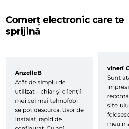
Comerț electronic care te
sprijină
vineri 
AnzelleB
Sunt at
Atât de simplu de
impresi
utilizat – chiar și clienții
recoman
mei cei mai tehnofobi
site-ul
se pot descurca. Ușor de
foloses
instalat, rapid de
meu ma
configurat. Cu ani