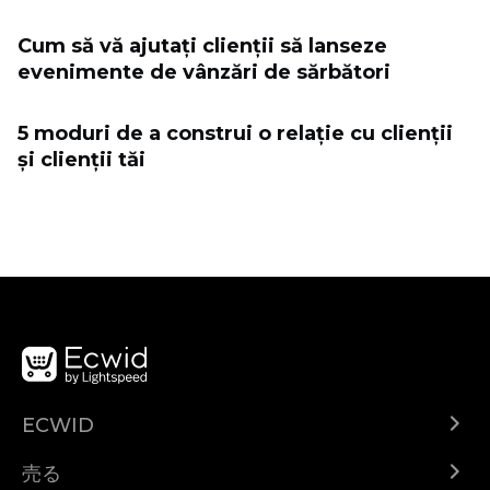
Cum să vă ajutați clienții să lanseze
evenimente de vânzări de sărbători
5 moduri de a construi o relație cu clienții
și clienții tăi
ECWID
Ecwid.com
売る
ヘルプセンター