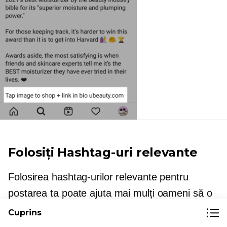
Folosiți Hashtag-uri relevante
Folosirea hashtag-urilor relevante pentru
postarea ta poate ajuta mai mulți oameni să o
descopere. Alegând hashtag-uri specifice,
Cuprins
precum și ample, veți avea șanse mai mari să