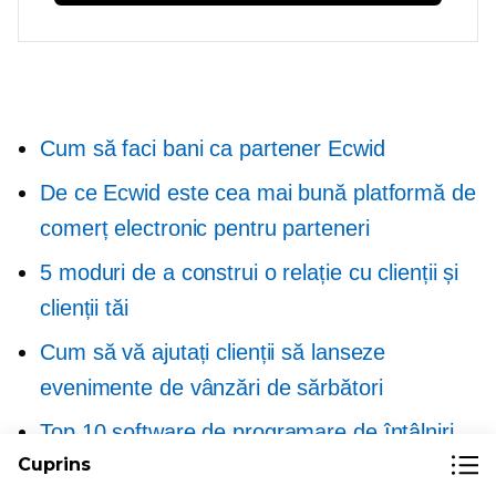
Cum să faci bani ca partener Ecwid
De ce Ecwid este cea mai bună platformă de
comerț electronic pentru parteneri
5 moduri de a construi o relație cu clienții și
clienții tăi
Cum să vă ajutați clienții să lanseze
evenimente de vânzări de sărbători
Top 10 software de programare de întâlniri
Cuprins
pentru întreprinderile mici și mijlocii