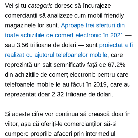
Vei și tu
categoric
doresc să încurajeze
comercianții să analizeze cum
mobil-friendly
magazinele lor sunt.
Aproape
trei sferturi
din
toate achizițiile de comerț electronic în 2021
—
sau 3.56 trilioane de dolari — sunt
proiectat a fi
realizat cu ajutorul telefoanelor mobile
, care
reprezintă un salt semnificativ față de 67.2%
din achizițiile de comerț electronic pentru care
telefoanele mobile le-au făcut în 2019, care au
reprezentat doar 2.32 trilioane de dolari.
Și aceste cifre vor continua să crească doar în
viitor, așa că oferiți-le comercianților să-și
cumpere propriile afaceri prin intermediul