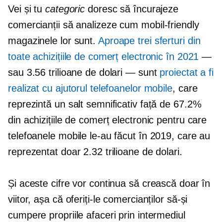
Vei și tu
categoric
doresc să încurajeze
comercianții să analizeze cum
mobil-friendly
magazinele lor sunt.
Aproape
trei sferturi
din
toate achizițiile de comerț electronic în 2021
—
sau 3.56 trilioane de dolari — sunt
proiectat a fi
realizat cu ajutorul telefoanelor mobile
, care
reprezintă un salt semnificativ față de 67.2%
din achizițiile de comerț electronic pentru care
telefoanele mobile le-au făcut în 2019, care au
reprezentat doar 2.32 trilioane de dolari.
Și aceste cifre vor continua să crească doar în
viitor, așa că oferiți-le comercianților să-și
cumpere propriile afaceri prin intermediul