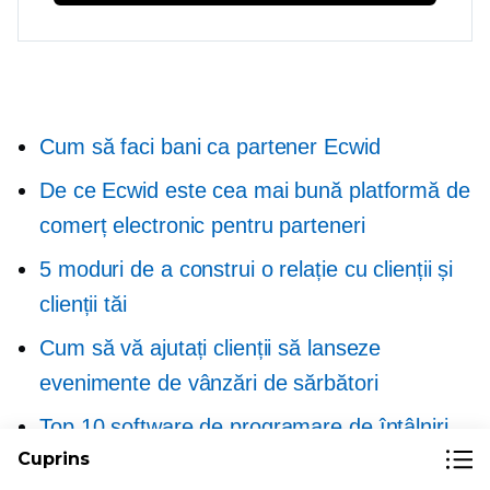
Cum să faci bani ca partener Ecwid
De ce Ecwid este cea mai bună platformă de
comerț electronic pentru parteneri
5 moduri de a construi o relație cu clienții și
clienții tăi
Cum să vă ajutați clienții să lanseze
evenimente de vânzări de sărbători
Top 10 software de programare de întâlniri
Cuprins
pentru întreprinderile mici și mijlocii