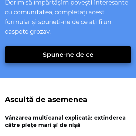
Dorim să împărtășim povești interesante
cu comunitatea, completați acest
formular și spuneți-ne de ce ați fi un
oaspete grozav.
Spune-ne de ce
Ascultă de asemenea
Vânzarea multicanal explicată: extinderea
către piețe mari și de nișă