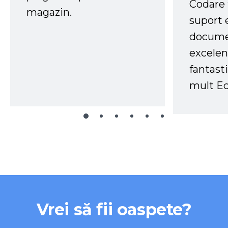
Codare 
magazin.
suport 
docume
excelen
fantast
mult Ec
Vrei să fii oaspete?