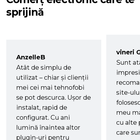
sprijină
vineri 
AnzelleB
Sunt at
Atât de simplu de
impresi
utilizat – chiar și clienții
recoman
mei cei mai tehnofobi
site-ul
se pot descurca. Ușor de
foloses
instalat, rapid de
meu ma
configurat. Cu ani
cu alte
lumină înaintea altor
care su
plugin-uri pentru