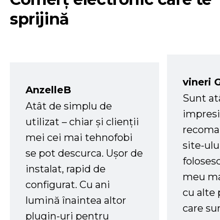
sprijină
vineri 
AnzelleB
Sunt at
Atât de simplu de
impresi
utilizat – chiar și clienții
recoman
mei cei mai tehnofobi
site-ul
se pot descurca. Ușor de
foloses
instalat, rapid de
meu ma
configurat. Cu ani
cu alte
lumină înaintea altor
care su
plugin-uri pentru