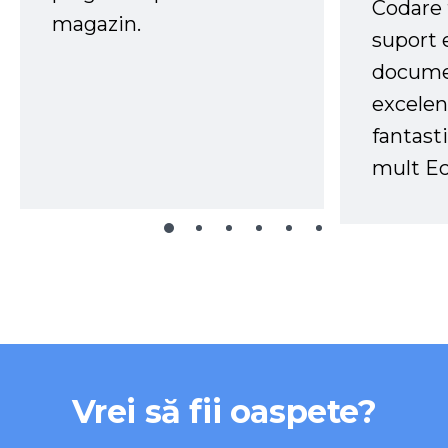
Codare 
magazin.
suport 
docume
excelen
fantast
mult Ec
Vrei să fii oaspete?