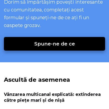
Dorim să împărtășim povești interesante
cu comunitatea, completați acest
formular și spuneți-ne de ce ați fi un
oaspete grozav.
Spune-ne de ce
Ascultă de asemenea
Vânzarea multicanal explicată: extinderea
către piețe mari și de nișă