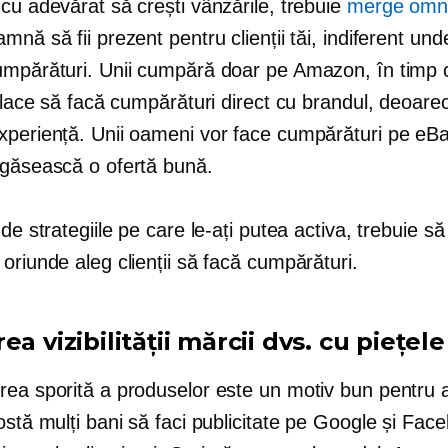
cu adevărat să crești vânzările, trebuie
merge omni
mnă să fii prezent pentru clienții tăi, indiferent und
umpărături. Unii cumpără doar pe Amazon, în timp c
 place să facă cumpărături direct cu brandul, deoare
xperiență. Unii oameni vor face cumpărături pe eB
 găsească o ofertă bună.
 de strategiile pe care le-ați putea activa, trebuie să
oriunde aleg clienții să facă cumpărături.
ea vizibilității mărcii dvs. cu piețele
rea sporită a produselor este un motiv bun pentru a
ostă mulți bani să faci publicitate pe Google și Fac