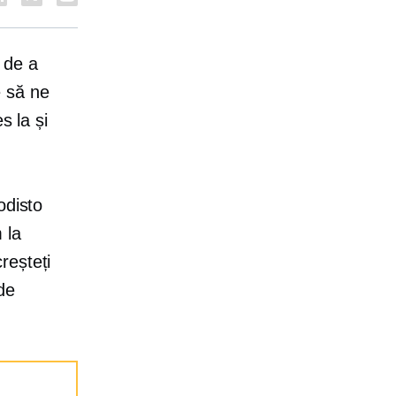
 de a
e să ne
s la și
odisto
 la
reșteți
de