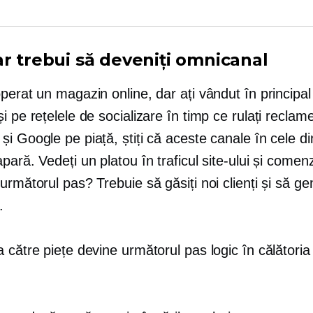
ar trebui să deveniți omnicanal
perat un magazin online, dar ați vândut în principal 
i pe rețelele de socializare în timp ce rulați reclam
i Google pe piață, știți că aceste canale în cele d
pară. Vedeți un platou în traficul site-ului și comenz
următorul pas? Trebuie să găsiți noi clienți și să ge
.
 către piețe devine următorul pas logic în călătoria