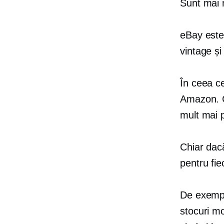
Sunt mai 
eBay este
vintage și
În ceea c
Amazon. C
mult mai 
Chiar dacă
pentru fie
De exemplu
stocuri mo