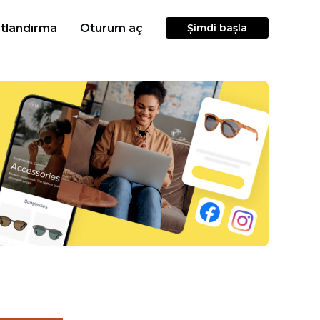
atlandırma
Oturum aç
Şimdi başla