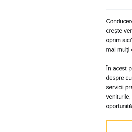
Conducere
crește ven
oprim aici
mai mulți c
În acest p
despre cu
servicii 
veniturile
oportunităț