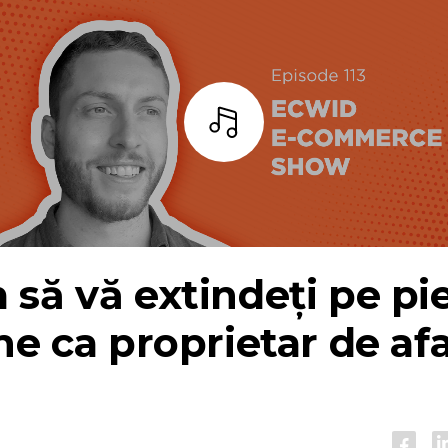
Asculta
să vă extindeți pe pi
ne ca proprietar de af