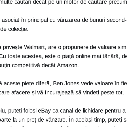
multe căutări decât pe un motor de căutare precu
 asociat în principal cu vânzarea de bunuri second
 de colecție.
e privește Walmart, are o propunere de valoare simi
u toate acestea, este o piață online mai tânără, de
puțin competitivă decât Amazon.
 aceste piețe diferă, Ben Jones vede valoare în fie
care afacere și vă încurajează să vindeți peste tot.
, puteți folosi eBay ca canal de lichidare pentru a
arte la un preț de vânzare. În același timp, puteți 