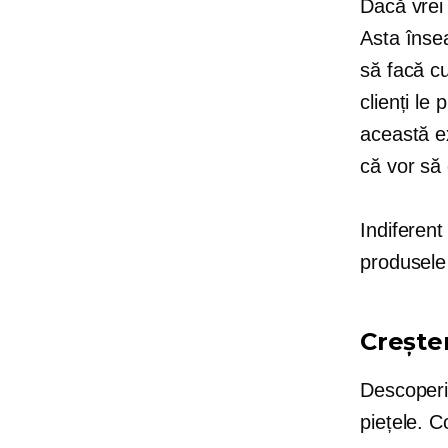
Dacă vrei 
Asta însea
să facă c
clienți le
această e
că vor să
Indiferent
produsele 
Creșter
Descoperi
piețele. C