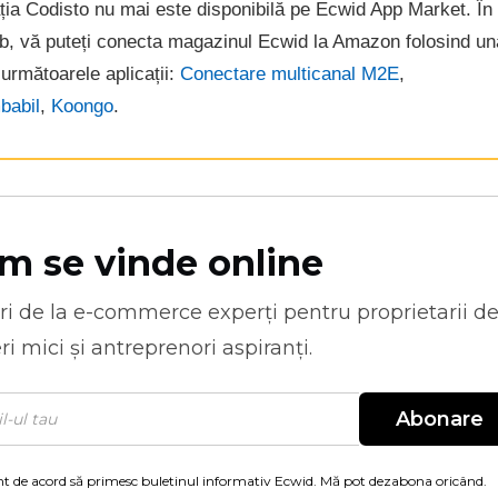
ția Codisto nu mai este disponibilă pe Ecwid App Market. În
b, vă puteți conecta magazinul Ecwid la Amazon folosind un
 următoarele aplicații:
Conectare multicanal M2E
,
babil
,
Koongo
.
m se vinde online
ri de la
e-commerce
experți pentru proprietarii d
ri mici și antreprenori aspiranți.
Abonare
t de acord să primesc buletinul informativ Ecwid. Mă pot dezabona oricând.