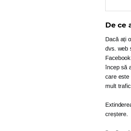
De ce 
Dacă ați o
dvs. web ș
Facebook ș
încep să a
care este 
mult trafic
Extinderea
creștere.