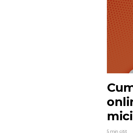
Cum 
onli
mici
5 min citit