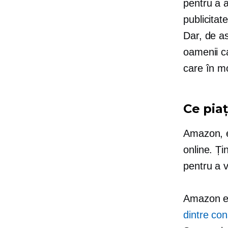
pentru a a
publicitat
Dar, de a
oamenii c
care în m
Ce piaț
Amazon, e
online. Ți
pentru a 
Amazon es
dintre co