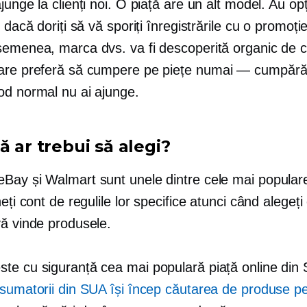
junge la clienți noi. O piață are un alt model. Au op
e dacă doriți să vă sporiți înregistrările cu o promoție
semenea, marca dvs. va fi descoperită organic de c
are preferă să cumpere pe piețe
numai — cumpărăt
od normal nu ai ajunge.
ă ar trebui să alegi?
Bay și Walmart sunt unele dintre cele mai populare
neți cont de regulile lor specifice atunci când alegeți
vă vinde produsele.
te cu siguranță cea mai populară piață online din
nsumatorii din SUA își încep căutarea de produse 