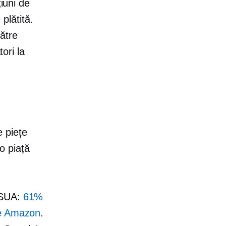
țiuni de
 plătită.
ătre
ori
la
 piețe
 o piață
 SUA:
61%
pe Amazon
.