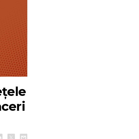
ețele
aceri