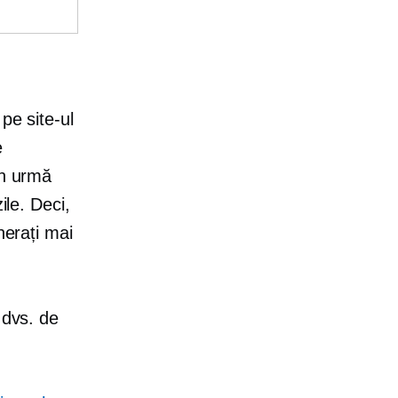
pe site-ul
e
in urmă
ile. Deci,
nerați mai
 dvs. de