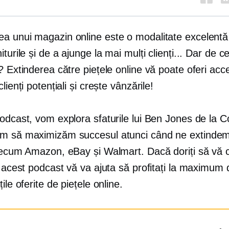
a unui magazin online este o modalitate excelentă
iturile și de a ajunge la mai mulți clienți... Dar de c
? Extinderea către piețele online vă poate oferi acce
lienți potențiali și crește vânzările!
odcast, vom explora sfaturile lui Ben Jones de la C
m să maximizăm succesul atunci când ne extindem
precum Amazon, eBay și Walmart. Dacă doriți să vă c
, acest podcast vă va ajuta să profitați la maximum 
ile oferite de piețele online.