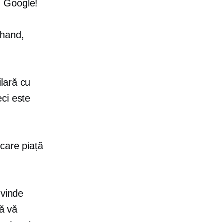
m Google!
-hand,
lară cu
ci este
care piață
 vinde
să vă