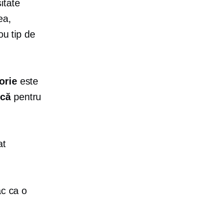
itate
ea,
ou tip de
orie
este
ică
pentru
at
ac ca o