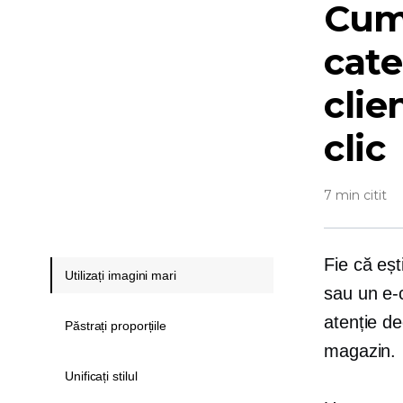
Cum 
cate
clie
clic
7 min citit
Fie că eș
Utilizați imagini mari
sau un
e-
atenție d
Păstrați proporțiile
magazin.
Unificați stilul