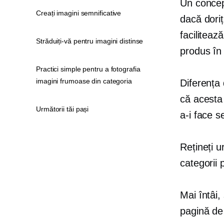
Un concep
Creați imagini semnificative
dacă dori
faciliteaz
Străduiți-vă pentru imagini distinse
produs în
Practici simple pentru a fotografia
imagini frumoase din categoria
Diferența
că acesta
Următorii tăi pași
a-i face s
Rețineți 
categorii p
Mai întâi,
pagină de