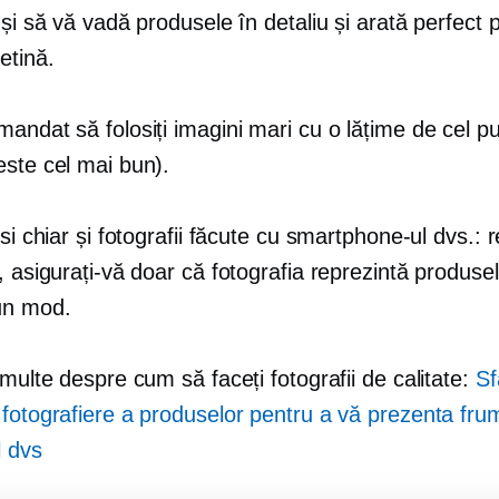
 și să vă vadă produsele în detaliu și arată perfect 
etină.
andat să folosiți imagini mari cu o lățime de cel p
este cel mai bun).
osi chiar și fotografii făcute cu smartphone-ul dvs.: r
, asigurați-vă doar că fotografia reprezintă produsel
un mod.
 multe despre cum să faceți fotografii de calitate:
Sf
 fotografiere a produselor pentru a vă prezenta fru
 dvs