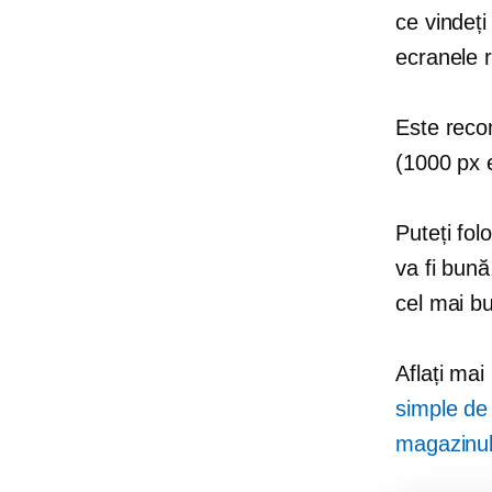
ce vindeți
ecranele r
Este recom
(1000 px 
Puteți fol
va fi bună
cel mai b
Aflați mai
simple de
magazinul