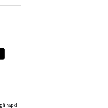
e
agă rapid