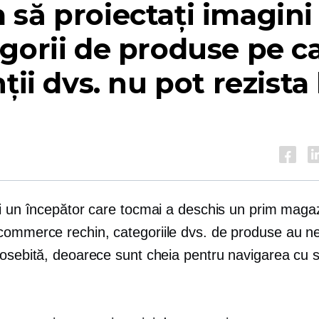
să proiectați imagini
gorii de produse pe c
nții dvs. nu pot rezista 
ti un începător care tocmai a deschis un prim magaz
commerce
rechin, categoriile dvs. de produse au n
eosebită, deoarece sunt cheia pentru navigarea cu 