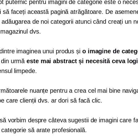
t puternic pentru imagini de categorie este o neces
ți să faceți această pagină atrăgătoare. De asemen
ă adăugarea de noi categorii atunci când creați un n
 magazinul dvs.
 dintre imaginea unui produs și
o imagine de categ
 din urmă
este mai abstract și necesită ceva log
ensul limpede.
următoarele nuanțe pentru a crea
cel mai bine navig
e care clienții dvs. ar dori să facă clic.
 să vorbim despre câteva sugestii de imagini care f
 categorie să arate profesională.