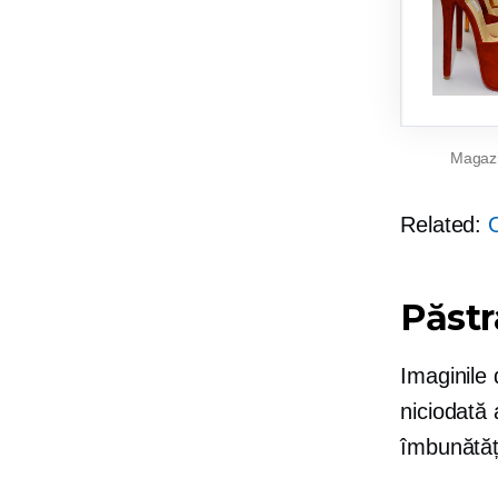
Magazi
Related:
O
Păstr
Imaginile 
niciodată 
îmbunătățe