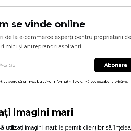
m se vinde online
ri de la
e-commerce
experți pentru proprietarii d
ri mici și antreprenori aspiranți.
Abonare
t de acord să primesc buletinul informativ Ecwid. Mă pot dezabona oricând.
zați imagini mari
ă utilizați imagini mari: le permit clienților să înțele