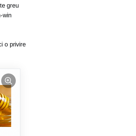
ste greu
n-win
 o privire