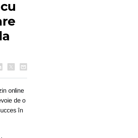
 cu
are
la
in online
evoie de o
succes în