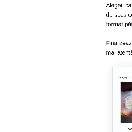
Alegeți ca
de spus ce
format păt
Finalize
mai atent