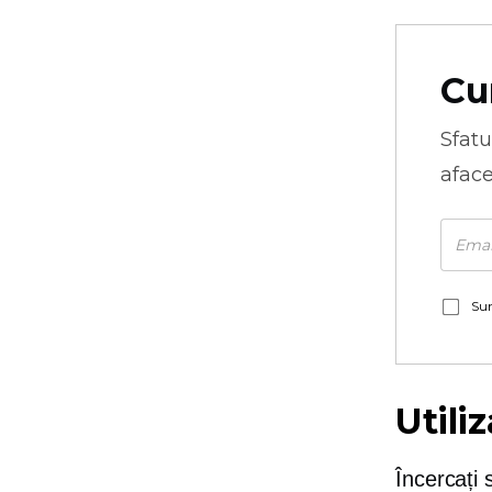
Cu
Sfatu
aface
Sun
Utili
Încercați s