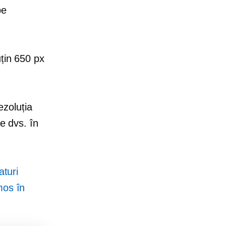
pe
uțin 650 px
ezoluția
e dvs. în
aturi
mos în