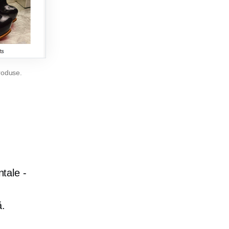
roduse.
ntale -
ă.