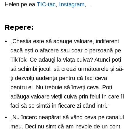
Helen pe ea
TIC-tac
,
Instagram
,
.
Repere:
„Chestia este să adauge valoare, indiferent
dacă ești o afacere sau doar o persoană pe
TikTok. Ce adaugi la viața cuiva? Atunci poți
să schimbi jocul, să creezi următoarele și să-
ți dezvolți audiența pentru că faci ceva
pentru ei. Nu trebuie să înveți ceva. Poți
adăuga valoare vieții cuiva prin felul în care îl
faci să se simtă în fiecare zi când intri.”
„Nu încerc neapărat să vând ceva pe canalul
meu. Deci nu simt că am nevoie de un cont