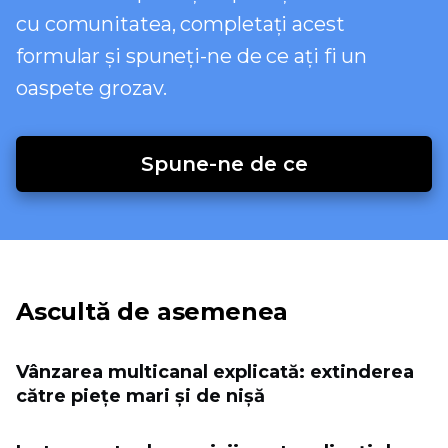
cu comunitatea, completați acest
formular și spuneți-ne de ce ați fi un
oaspete grozav.
Spune-ne de ce
Ascultă de asemenea
Vânzarea multicanal explicată: extinderea
către piețe mari și de nișă