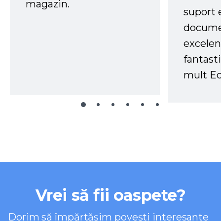
magazin.
suport 
docume
excelen
fantast
mult Ec
Vrei să fii oaspete?
Dorim să împărtășim povești interesante