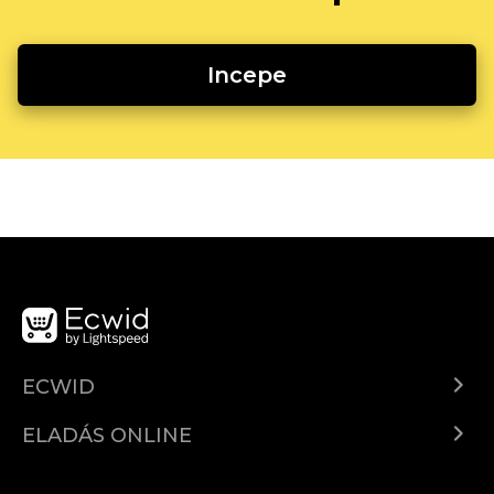
Incepe
ECWID
Ecwid.com
ELADÁS ONLINE
Árkalkuláció
Eladni mindenhol
Súgó