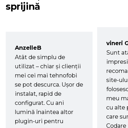
sprijină
vineri 
AnzelleB
Sunt at
Atât de simplu de
impresi
utilizat – chiar și clienții
recoman
mei cei mai tehnofobi
site-ul
se pot descurca. Ușor de
foloses
instalat, rapid de
meu ma
configurat. Cu ani
cu alte
lumină înaintea altor
care su
plugin-uri pentru
Codare 