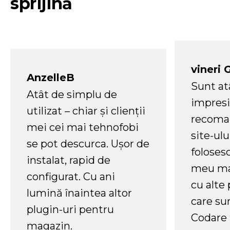
sprijină
vineri 
AnzelleB
Sunt at
Atât de simplu de
impresi
utilizat – chiar și clienții
recoman
mei cei mai tehnofobi
site-ul
se pot descurca. Ușor de
foloses
instalat, rapid de
meu ma
configurat. Cu ani
cu alte
lumină înaintea altor
care su
plugin-uri pentru
Codare 
magazin.