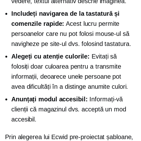
vedere, textul alternativ descrie imaginea.
Includeți navigarea de la tastatură și
comenzile rapide:
Acest lucru permite
persoanelor care nu pot folosi mouse-ul să
navigheze pe site-ul dvs. folosind tastatura.
Alegeți cu atenție culorile:
Evitați să
folosiți doar culoarea pentru a transmite
informații, deoarece unele persoane pot
avea dificultăți în a distinge anumite culori.
Anunțați modul accesibil:
Informați-vă
clienții că magazinul dvs. acceptă un mod
accesibil.
Prin alegerea lui Ecwid
pre-proiectat
șabloane,