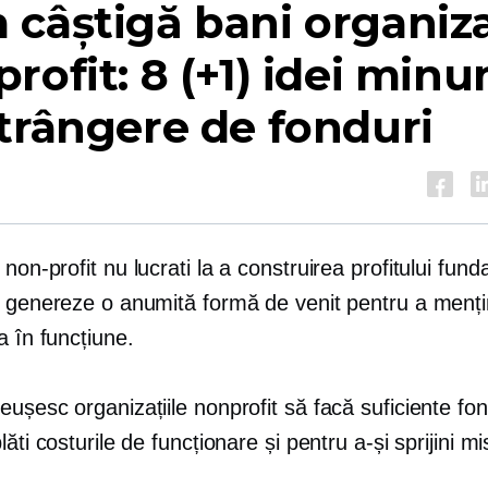
câștigă bani organiza
rofit: 8 (+1) idei minu
trângere de fonduri
e
non-profit
nu lucrati la a
construirea profitului
fundaț
ă genereze o anumită formă de venit pentru a menț
a în funcțiune.
ușesc organizațiile nonprofit să facă suficiente fon
lăti costurile de funcționare și pentru a-și sprijini m