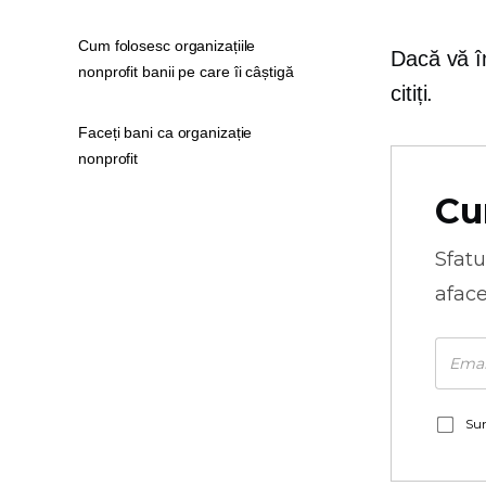
Cum folosesc organizațiile
Dacă vă în
nonprofit banii pe care îi câștigă
citiți.
Faceți bani ca organizație
nonprofit
Cu
Sfatu
aface
Sun