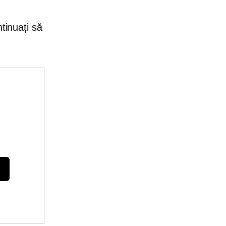
tinuați să
e