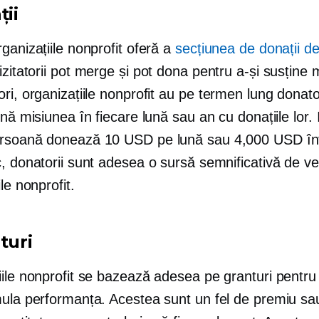
ții
ganizațiile nonprofit oferă a
secțiunea de donații de
zitatorii pot merge și pot dona pentru a-și susține 
ri, organizațiile nonprofit au
pe termen lung
donator
ină misiunea în fiecare lună sau an cu donațiile lor. 
rsoană donează 10 USD pe lună sau 4,000 USD în
, donatorii sunt adesea o sursă semnificativă de ve
ile nonprofit.
turi
ile nonprofit se bazează adesea pe granturi pentru a
mula performanța. Acestea sunt un fel de premiu s