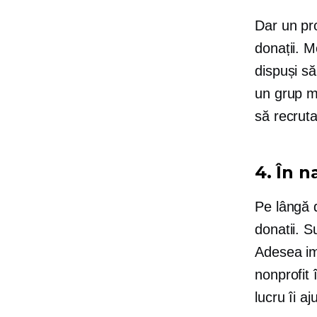
Dar un pr
donații. M
dispuși să
un grup m
să recruta
4.
În n
Pe lângă d
donatii. 
Adesea im
nonprofit 
lucru îi a