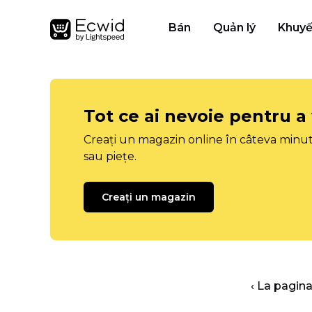
Bán
Quản lý
Khuyế
Tot ce ai nevoie pentru a
Creați un magazin online în câteva minut
sau piețe.
Creați un magazin
‹ La pagina