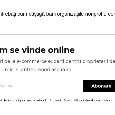
trebați cum câștigă bani organizațiile nonprofit, con
m se vinde online
ri de la
e-commerce
experți pentru proprietarii d
ri mici și antreprenori aspiranți.
Abonare
t de acord să primesc buletinul informativ Ecwid. Mă pot dezabona oricând.