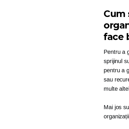
Cum s
organ
face 
Pentru a g
sprijinul 
pentru a g
sau recu
multe alte
Mai jos su
organizați