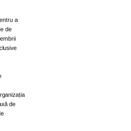
entru a
le de
embrii
clusive
e
rganizația
taxă de
de