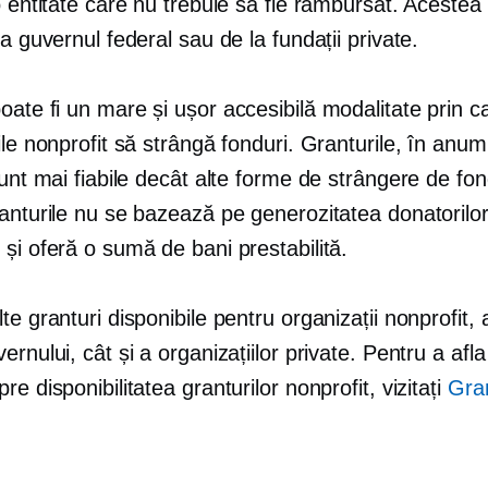
o entitate care nu trebuie să fie rambursat. Acestea
la guvernul federal sau de la fundații private.
oate fi un mare și
ușor accesibilă
modalitate prin c
ile nonprofit să strângă fonduri. Granturile, în anum
sunt mai fiabile decât alte forme de strângere de fon
ranturile nu se bazează pe generozitatea donatorilo
și oferă o sumă de bani prestabilită.
te granturi disponibile pentru organizații nonprofit, 
ernului, cât și a organizațiilor private. Pentru a afl
re disponibilitatea granturilor nonprofit, vizitați
Gran