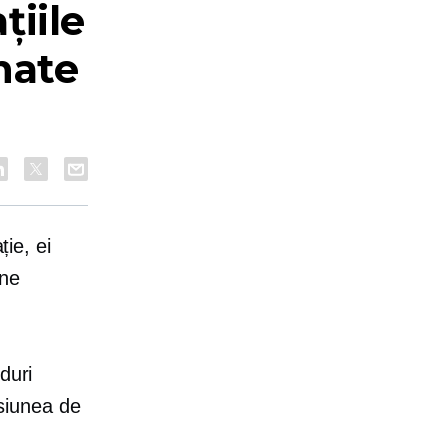
țiile
nate
ie, ei
ine
duri
isiunea de