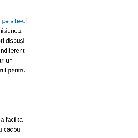
 pe site-ul
misiunea.
i dispuși
Indiferent
tr-un
nit pentru
 facilita
au cadou