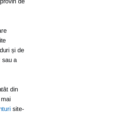
 provin de
are
ite
duri și de
r sau a
atât din
a mai
turi
site-