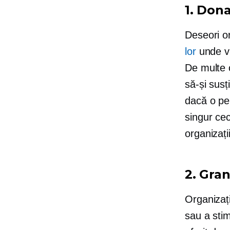
1. Dona
Deseori or
lor
unde vi
De multe o
să-și susț
dacă o pe
singur cec
organizați
2. Gran
Organizați
sau a sti