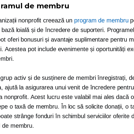
gramul de membru
anizații nonprofit creează un
program de membru
p
 bază loială și de încredere de suporteri. Programe
t oferi bonusuri și avantaje suplimentare pentru m
ți. Acestea pot include evenimente și oportunități ex
mbri.
rup activ și de susținere de membri înregistrați, d
 ajută la asigurarea unui venit de încredere pentru
a nonprofit. Acest lucru este valabil mai ales dacă o
pe o taxă de membru. În loc să solicite donații, o 
te strânge fonduri în schimbul serviciilor oferite 
l de membru.