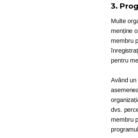
3. Pro
Multe org
menține o
membru po
înregistra
pentru me
Având un g
asemenea,
organizați
dvs. perce
membru poa
programu