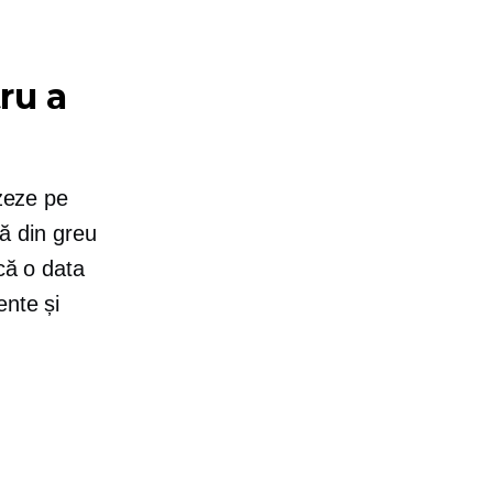
ru a
azeze pe
ză din greu
acă
o data
ente și