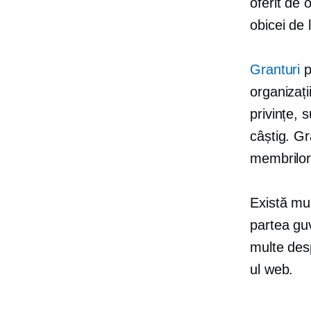
oferit de 
obicei de 
Granturi
p
organizați
privințe, 
câștig. G
membrilor 
Există mul
partea guv
multe desp
ul web.