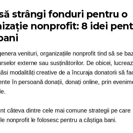
ă strângi fonduri pentru o
izație nonprofit: 8 idei pent
bani
enera venituri, organizațiile nonprofit tind să se b
surselor externe sau susținătorilor. De obicei, lucrea
ăsi modalități creative de a încuraja donatorii să f
rente
în persoană
donații, donați online, prin evenim
le.
nt câteva dintre cele mai comune strategii pe care
ile nonprofit le folosesc pentru a câștiga bani.