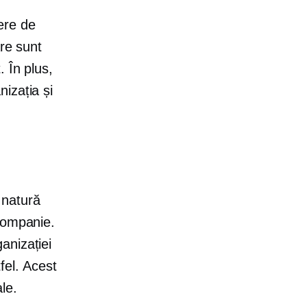
ere de
are sunt
 În plus,
izația și
 natură
companie.
anizației
tfel. Acest
le.