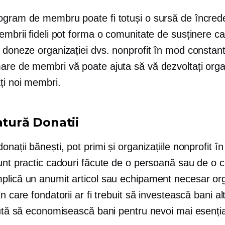
ogram de membru poate fi totuși o sursă de încred
embrii fideli pot forma o comunitate de susținere c
 doneze organizației dvs. nonprofit în mod constant.
are de membri vă poate ajuta să vă dezvoltați organ
ți noi membri.
atură
Donatii
onații bănești, pot primi și organizațiile nonprofit
în
Sunt practic cadouri făcute de o persoană sau de o 
plică un anumit articol sau echipament necesar org
în care fondatorii ar fi trebuit să investească bani al
jută să economisească bani pentru nevoi mai esenția