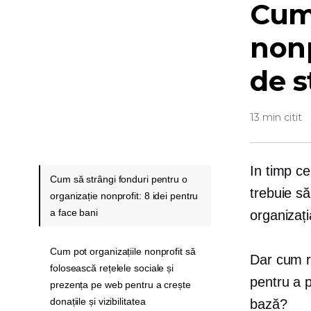
Cum 
nonp
de s
13 min citit
In timp c
Cum să strângi fonduri pentru o
trebuie s
organizație nonprofit: 8 idei pentru
a face bani
organizați
Cum pot organizațiile nonprofit să
Dar cum re
folosească rețelele sociale și
pentru a p
prezența pe web pentru a crește
donațiile și vizibilitatea
bază?