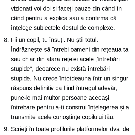
vizionați voi doi și faceți pauze din când în
când pentru a explica sau a confirma că
înțelege subiectele destul de complexe.
Fii un copil, tu însuți. Nu știi totul.
Îndrăznește să întrebi oameni din rețeaua ta
sau chiar din afara rețelei acele „întrebări
stupide”, deoarece nu există întrebări
stupide. Nu crede întotdeauna într-un singur
răspuns definitiv ca fiind întregul adevăr,
pune-le mai multor persoane aceeași
întrebare pentru a-ți construi înțelegerea și a
transmite acele cunoștințe copilului tău.
Scrieți în toate profilurile platformelor dvs. de