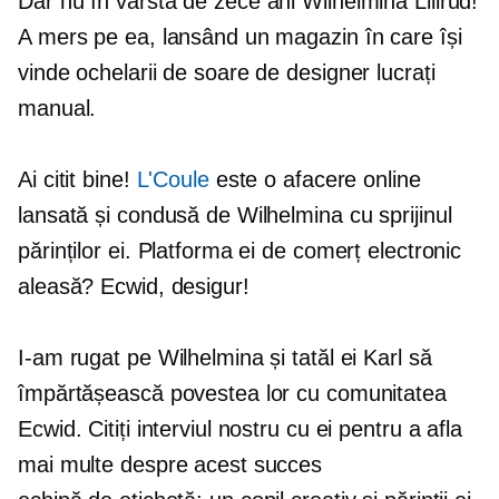
Dar nu
în vârstă de zece ani
Wilhelmina Lillrud!
A mers pe ea, lansând un magazin în care își
vinde ochelarii de soare de designer lucrați
manual.
Ai citit bine!
L'Coule
este o afacere online
lansată și condusă de Wilhelmina cu sprijinul
părinților ei. Platforma ei de comerț electronic
aleasă? Ecwid, desigur!
I-am rugat pe Wilhelmina și tatăl ei Karl să
împărtășească povestea lor cu comunitatea
Ecwid. Citiți interviul nostru cu ei pentru a afla
mai multe despre acest succes