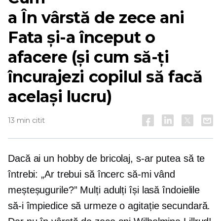
a
În vârstă de zece ani
Fata și-a început o
afacere (și cum să-ți
încurajezi copilul să facă
același lucru)
13 min citit
Dacă ai un hobby de bricolaj, s-ar putea să te
întrebi: „Ar trebui să încerc să-mi vând
meșteșugurile?” Mulți adulți își lasă îndoielile
să-i împiedice să urmeze o agitație secundară.