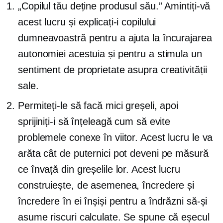
„Copilul tău deține produsul său.” Amintiți-vă
acest lucru și explicați-i copilului
dumneavoastră pentru a ajuta la încurajarea
autonomiei acestuia și pentru a stimula un
sentiment de proprietate asupra creativității
sale.
Permiteți-le să facă mici greșeli, apoi
sprijiniți-i să înțeleagă cum să evite
problemele conexe în viitor. Acest lucru le va
arăta cât de puternici pot deveni pe măsură
ce învață din greșelile lor. Acest lucru
construiește, de asemenea, încredere și
încredere în ei înșiși pentru a îndrăzni să-și
asume riscuri calculate. Se spune că eșecul