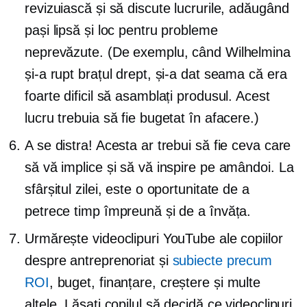
revizuiască și să discute lucrurile, adăugând
pași lipsă și loc pentru probleme
neprevăzute. (De exemplu, când Wilhelmina
și-a rupt brațul drept, și-a dat seama că era
foarte dificil să asamblați produsul. Acest
lucru trebuia să fie bugetat în afacere.)
A se distra! Acesta ar trebui să fie ceva care
să vă implice și să vă inspire pe amândoi. La
sfârșitul zilei, este o oportunitate de a
petrece timp împreună și de a învăța.
Urmărește videoclipuri YouTube ale copiilor
despre antreprenoriat și
subiecte precum
ROI
, buget, finanțare, creștere și multe
altele. Lăsați copilul să decidă ce videoclipuri