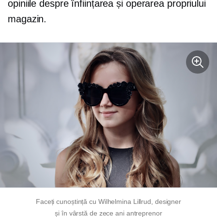
opiniile despre înființarea și operarea propriului
magazin.
Faceți cunoștință cu Wilhelmina Lillrud, designer
și
în vârstă de zece ani
antreprenor