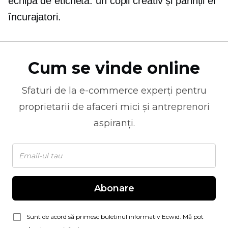
echipă de etichetă:
un copil creativ și părinții ei
încurajatori.
Cum se vinde online
Sfaturi de la
e-commerce
experți pentru
proprietarii de afaceri mici și antreprenori
aspiranți.
Abonare
Sunt de acord să primesc buletinul informativ Ecwid. Mă pot