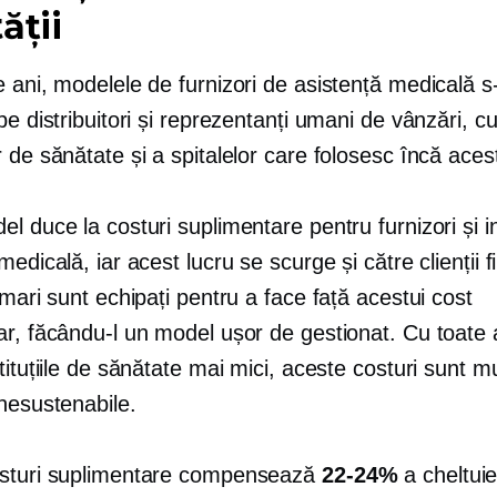
ății
 ani, modelele de furnizori de asistență medicală s
pe distribuitori și reprezentanți umani de vânzări, c
 de sănătate și a spitalelor care folosesc încă aces
l duce la costuri suplimentare pentru furnizori și ins
medicală, iar acest lucru se scurge și către clienții fi
 mari sunt echipați pentru a face față acestui cost
ar, făcându-l un model ușor de gestionat. Cu toate 
tituțiile de sănătate mai mici, aceste costuri sunt m
nesustenabile.
sturi suplimentare compensează
22-24%
a cheltuiel