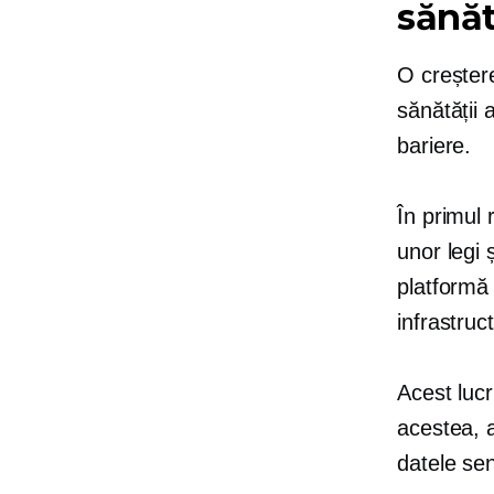
sănăt
O creșter
sănătății 
bariere.
În primul 
unor legi 
platformă 
infrastruc
Acest lucr
acestea, 
datele sens