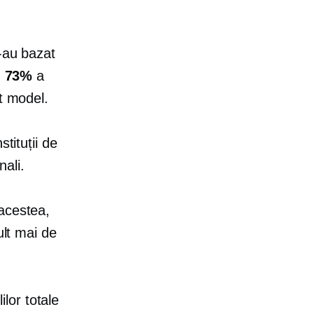
-au bazat
u
73%
a
t model.
tituții de
nali.
acestea,
ult mai de
ilor totale