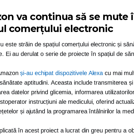
n va continua să se mute 
ul comerțului electronic
este străin de spațiul comerțului electronic și sănă
e. Ei au derulat o serie de proiecte în spațiul de să
 Amazon
și-au echipat dispozitivele Alexa
cu mai mul
 sănătate
aptitudini. Aceasta include transmiterea și
rea datelor privind glicemia, informarea utilizatorilo
stoperator
instrucțiuni ale medicului, oferind actuali
rețetelor și ajutând la programarea întâlnirilor la med
licată în acest proiect a lucrat din greu pentru a o