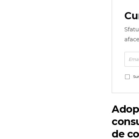
Cu
Sfatu
aface
Sun
Adopt
consu
de co