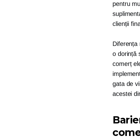
pentru mul
supliment
clienții fina
Diferența 
o dorință
comerț ele
implement
gata de vi
acestei dir
Barie
comer