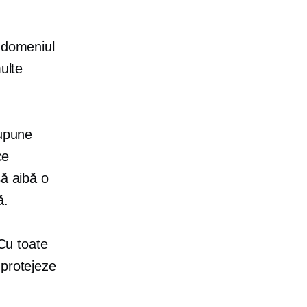
n domeniul
ulte
supune
ce
să aibă o
ă.
 Cu toate
 protejeze