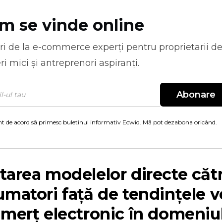
m se vinde online
ri de la
e-commerce
experți pentru proprietarii d
ri mici și antreprenori aspiranți.
Abonare
t de acord să primesc buletinul informativ Ecwid. Mă pot dezabona oricând.
area modelelor directe căt
matori față de tendințele v
merț electronic în domeniu