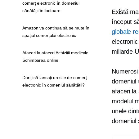
comerț electronic în domeniul
sănătății înfloritoare
Există ma
început s
Amazon va continua să se mute în
globale r
spațiul comerțului electronic
electronic
miliarde 
Afaceri la afaceri Achiziții medicale
Schimbarea online
Numeroși f
Doriți să lansați un site de comerț
domeniul s
electronic în domeniul sănătății?
afaceri la
modelul mo
unele dint
domeniul s