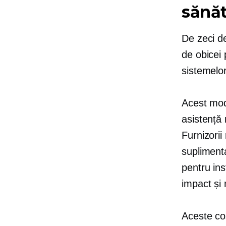
sănăt
De zeci de
de obicei 
sistemelor
Acest mode
asistență 
Furnizorii
supliment
pentru ins
impact și 
Aceste co