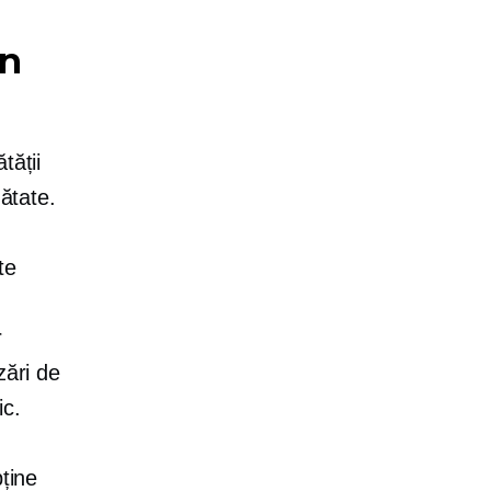
în
tății
nătate.
te
r
zări de
ic.
bține