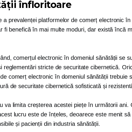
ății înfloritoare
e a prevalenței platformelor de comerț electronic î
ar fi benefică în mai multe moduri, dar există încă m
rând, comerțul electronic în domeniul sănătății se 
și reglementări stricte de securitate cibernetică. Ori
de comerț electronic în domeniul sănătății trebuie 
tură de securitate cibernetică sofisticată și rezistent
u va limita creșterea acestei piețe în următorii ani.
acest lucru este de înțeles, deoarece este menit să
ibile și pacienții din industria sănătății.