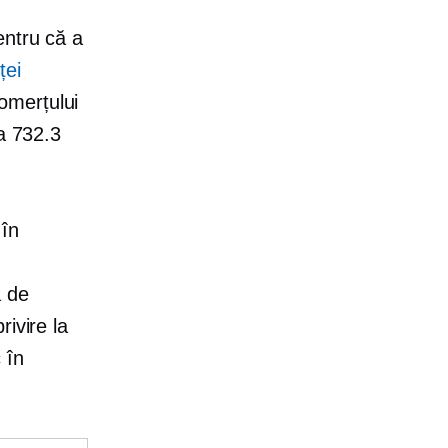
entru că a
ței
comerțului
la 732.3
 în
a de
ivire la
 în