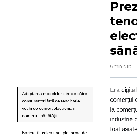
Prez
tend
elec
sănă
6 min citit
Era digita
Adoptarea modelelor directe către
comerțul e
consumatori față de tendințele
vechi de comerț electronic în
la comerțu
domeniul sănătății
industrie 
fost asist
Bariere în calea unei platforme de