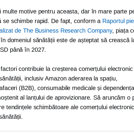
i multe motive pentru aceasta, dar în mare parte p
ă se schimbe rapid. De fapt, conform a
Raportul pie
ealizat de The Business Research Company
, piața 
 în domeniul sănătății este de așteptat să crească 
USD până în 2027.
actori contribuie la creșterea comerțului electronic
ănătății, inclusiv Amazon aderarea la spațiu,
 afaceri
(B2B), consumabile medicale și dependenț
ștenit al lanțului de aprovizionare. Să aruncăm o pr
re tendințele schimbătoare ale comerțului electronic
ănătății.