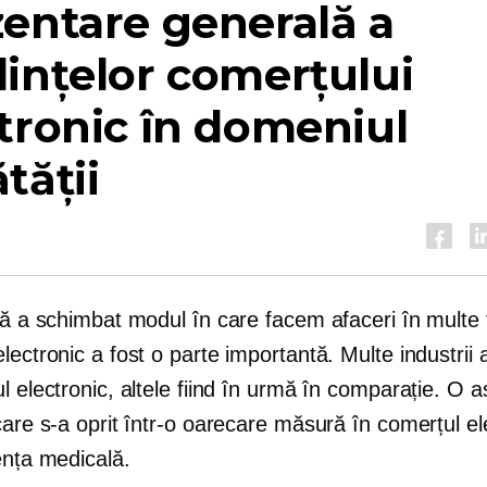
entare generală a
ințelor comerțului
tronic în domeniul
tății
lă a schimbat modul în care facem afaceri în multe fe
lectronic a fost o parte importantă. Multe industrii 
l electronic, altele fiind în urmă în comparație. O a
care s-a oprit într-o oarecare măsură în comerțul el
ența medicală.