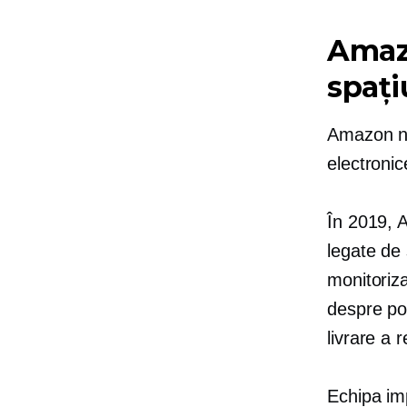
Amazo
spați
Amazon nu 
electronic
În 2019,
legate de
monitoriza
despre
po
livrare a 
Echipa imp