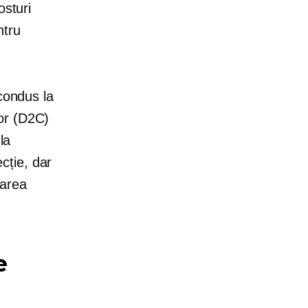
osturi
ntru
 condus la
or
(D2C)
la
cție, dar
varea
e