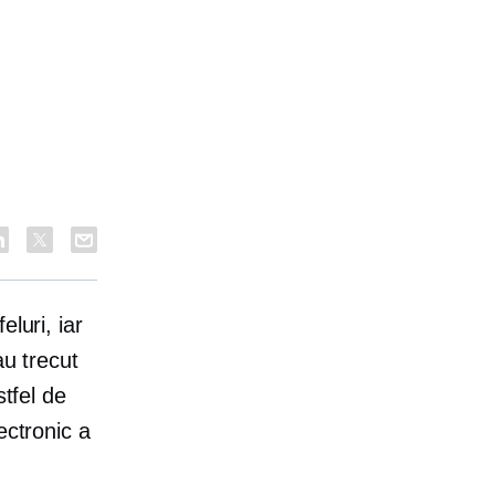
luri, iar
au trecut
stfel de
ectronic a