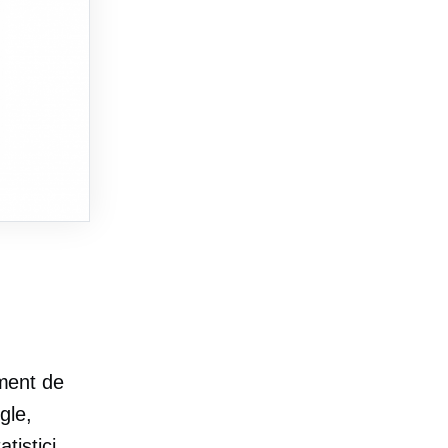
ument de
gle,
tistici