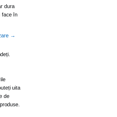
ar dura
 face în
nzare →
deți.
ile
teți uita
te de
 produse.