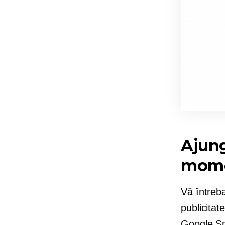
Ajung
momen
Vă întreba
publicita
Google Sm