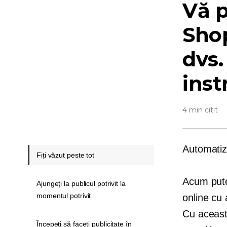
Vă 
Shop
dvs.
ins
4 min citit
Automatiz
Fiți văzut peste tot
Acum puteț
Ajungeți la publicul potrivit la
momentul potrivit
online cu
Cu aceast
Începeți să faceți publicitate în