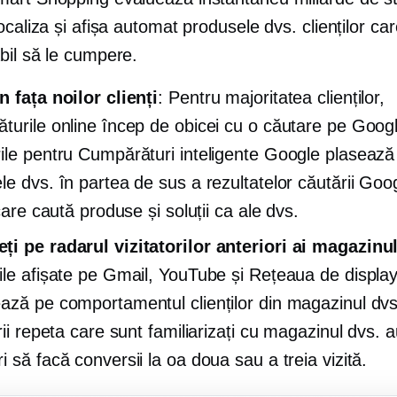
ocaliza și afișa automat produsele dvs. clienților car
bil să le cumpere.
n fața noilor clienți
: Pentru majoritatea clienților,
turile online încep de obicei cu o căutare pe Goog
ile pentru Cumpărături inteligente Google plasează
le dvs. în partea de sus a rezultatelor căutării Goo
 care caută produse și soluții ca ale dvs.
i pe radarul vizitatorilor anteriori ai magazinu
ile afișate pe Gmail, YouTube și Rețeaua de displa
ază pe comportamentul clienților din magazinul dvs.
rii repeta care sunt familiarizați cu magazinul dvs. 
 să facă conversii la oa doua sau a treia vizită.