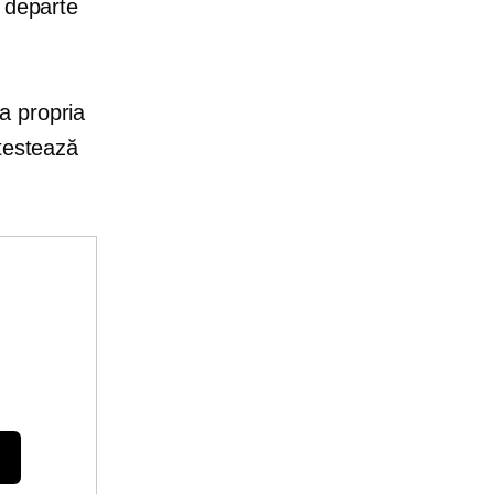
 departe
a propria
 testează
e