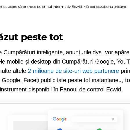
t de acord să primesc buletinul informativ Ecwid. Mă pot dezabona oricând.
văzut peste tot
 Cumpărături inteligente, anunțurile dvs. vor apăr
vele mobile și desktop din Cumpărături Google, You
ulte altele
2 milioane de site-uri web partenere
pri
 Google. Faceți publicitate peste tot instantaneu, tot
instrument disponibil în Panoul de control Ecwid.