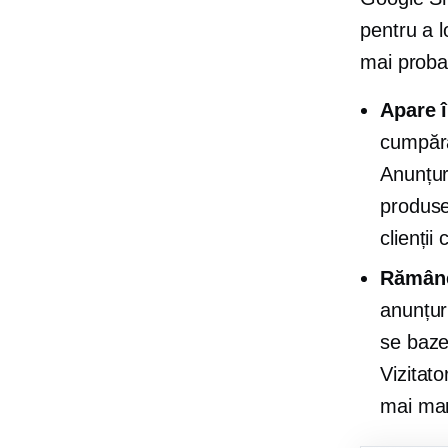
pentru a l
mai proba
Apare î
cumpără
Anunțur
produse
clienții
Rămâneț
anunțur
se baze
Vizitato
mai mari