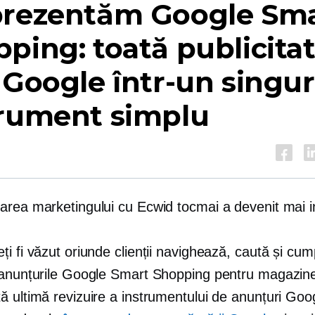
prezentăm Google Sm
ping: toată publicita
 Google într-un singur
trument simplu
area marketingului cu Ecwid tocmai a devenit mai in
i fi văzut oriunde clienții navighează, caută și cu
 anunțurile Google Smart Shopping pentru magazine
ă ultimă revizuire a instrumentului de anunțuri Goo