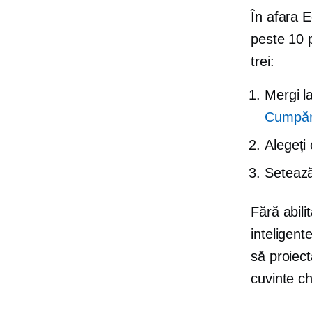
În afara 
peste 10 
trei:
Mergi l
Cumpăr
Alegeți 
Setează-
Fără abil
inteligent
să proiect
cuvinte ch