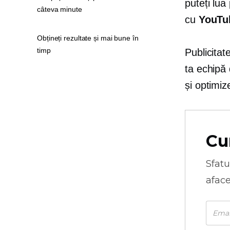
puteți lu
câteva minute
cu
YouTub
Obțineți rezultate și mai bune în
timp
Publicita
ta echipă
și optimiz
Cu
Sfatu
aface