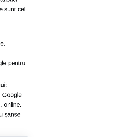
e sunt cel
le.
gle pentru
lui
:
y Google
 online.
au șanse