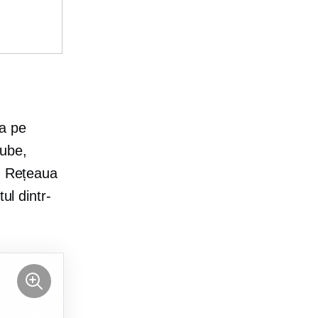
ea pe
Tube,
n Rețeaua
ul dintr-