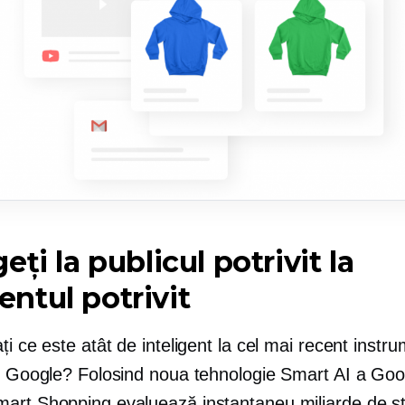
eți la publicul potrivit la
tul potrivit
ți ce este atât de inteligent la cel mai recent instr
te Google? Folosind noua tehnologie Smart AI a Goo
art Shopping evaluează instantaneu miliarde de sta