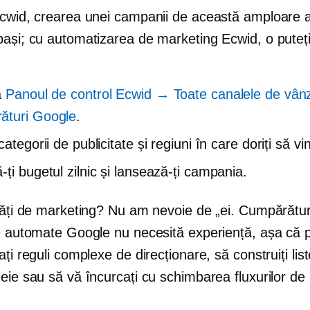
Ecwid, crearea unei campanii de această amploare 
pași; cu automatizarea de marketing Ecwid, o puteți
a
Panoul de control Ecwid → Toate canalele de vâ
ături Google
.
categorii de publicitate și regiuni în care doriți să vin
ți bugetul zilnic și lansează-ți campania.
ități de marketing? Nu am nevoie de „ei. Cumpărătur
e automate Google nu necesită experiență, așa că pu
ați reguli complexe de direcționare, să construiți lis
eie sau să vă încurcați cu schimbarea fluxurilor de