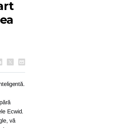
art
tea
teligentă.
mpără
le Ecwid.
gle, vă