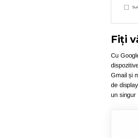
Sun
Fiți 
Cu Google
dispoziti
Gmail și m
de display
un singur 