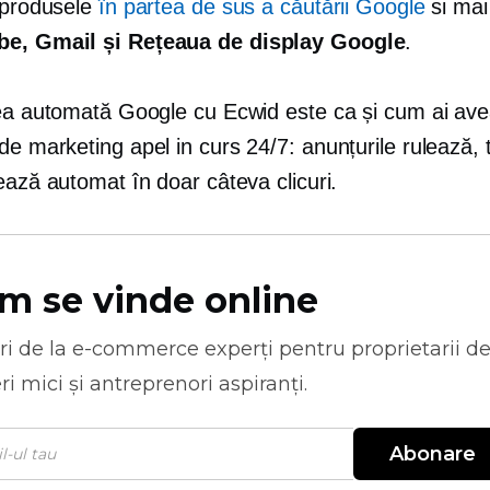
a produsele
în partea de sus a căutării Google
si mai
e, Gmail și Rețeaua de display Google
.
tea automată Google cu Ecwid este ca și cum ai ave
 de marketing
apel in curs
24/7: anunțurile rulează,
ează automat în doar câteva clicuri.
m se vinde online
ri de la
e-commerce
experți pentru proprietarii d
ri mici și antreprenori aspiranți.
Abonare