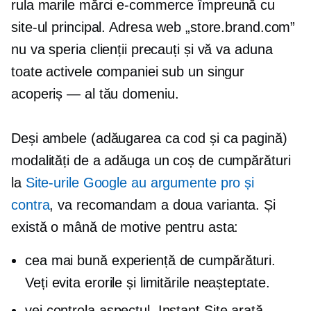
rula marile mărci
e-commerce
împreună cu
site-ul principal. Adresa web „store.brand.com”
nu va speria clienții precauți și vă va aduna
toate activele companiei sub un singur
acoperiș — al tău
domeniu.
Deși ambele (adăugarea ca cod și ca pagină)
modalități de a adăuga un coș de cumpărături
la
Site-urile Google au argumente pro și
contra
, va recomandam a doua varianta. Și
există o mână de motive pentru asta:
cea mai bună experiență de cumpărături.
Veți evita erorile și limitările neașteptate.
vei controla aspectul. Instant Site arată