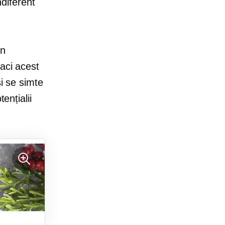
ndiferent
în
faci acest
și se simte
ențialii