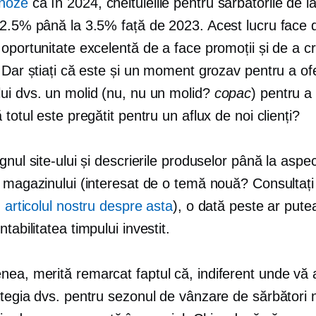
noze
că în 2024, cheltuielile pentru sărbătorile de i
 2.5% până la 3.5% față de 2023. Acest lucru face 
oportunitate excelentă de a face promoții și de a c
 Dar știați că este și un moment grozav pentru a ofe
ui dvs. un molid (nu, nu un molid?
copac
) pentru a
 totul este pregătit pentru un aflux de noi clienți?
gnul site-ului și descrierile produselor până la aspec
l magazinului (interesat de o temă nouă? Consultați
n
articolul nostru despre asta
), o dată peste ar put
ntabilitatea timpului investit.
a, merită remarcat faptul că, indiferent unde vă af
ategia dvs. pentru sezonul de vânzare de sărbători 