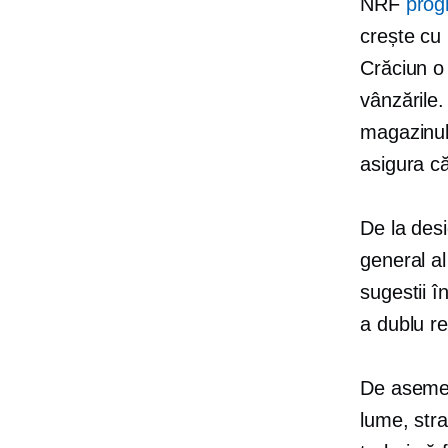
NRF
prog
crește cu
Crăciun o 
vânzările.
magazinul
asigura că
De la desi
general a
sugestii î
a
dublu
re
De asemene
lume, str