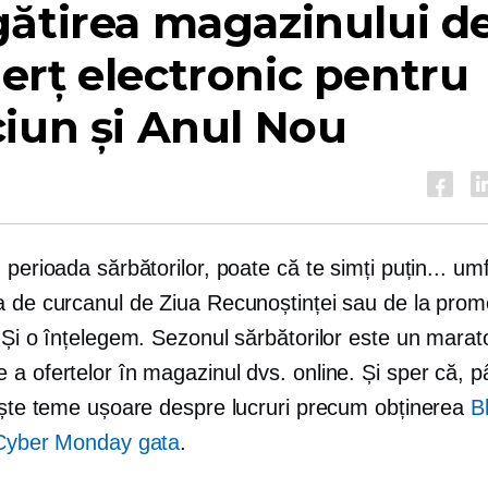
ătirea magazinului d
rț electronic pentru
iun și Anul Nou
 perioada sărbătorilor, poate că te simți puțin... umf
a de curcanul de Ziua Recunoștinței sau de la promo
 Și o înțelegem. Sezonul sărbătorilor este un mara
 a ofertelor în magazinul dvs. online. Și sper că, 
niște teme ușoare despre lucruri precum obținerea
B
Cyber ​​Monday gata
.