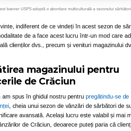
est banner USPS adoptă o abordare multiculturală a sezonului sărbători
vinte, indiferent de ce vindeți în acest sezon de săr
modalitate de a face acest lucru într-un mod care a
ală clienților dvs., precum și venituri magazinului dv
tirea magazinului pentru
erile de Crăciun
am spus în ghidul nostru pentru
pregătindu-se de
nței
, cheia unui sezon de vânzări de sărbători de s
nificare avansată. Același lucru este valabil și mai 
nzărilor de Crăciun, deoarece puteți paria că clienți