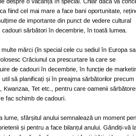
fie despre o vacanță în special. Chiar dacă vă conc
 ca fiind cel mai mare
a face bani
oportunitate, rețin
mulțime de importante din punct de vedere cultural
e cadouri
sărbători în decembrie, în toată lumea.
 multe mărci (în special cele cu sediul în Europa s
folosesc Crăciunul ca prescurtare la care se
uire de cadouri
în decembrie, în funcție de marketin
i util să planificați și în preajma sărbătorilor precum
 Kwanzaa, Tet etc., pentru care oamenii sărbătore
re fac schimb de cadouri.
ga lume, sfârșitul anului semnalează un moment pent
prietenii și pentru a face bilanțul anului. Gândiți-vă la