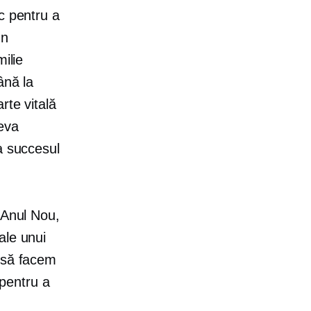
c pentru a
un
ilie
ână la
rte vitală
teva
a succesul
 Anul Nou,
ale unui
m să facem
 pentru a