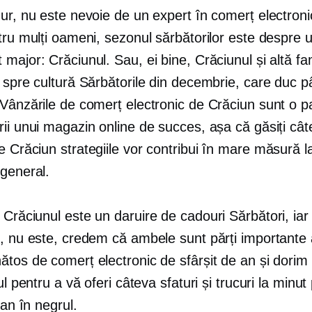
ur, nu este nevoie de un expert în comerț electroni
tru mulți oameni, sezonul sărbătorilor este despre 
major: Crăciunul. Sau, ei bine, Crăciunul și altă fam
 spre cultură
Sărbătorile din decembrie, care duc p
Vânzările de comerț electronic de Crăciun sunt o pa
ii unui magazin online de succes, așa că găsiți câ
de Crăciun
strategiile vor contribui în mare măsură l
 general.
e Crăciunul este un
daruire de cadouri
Sărbători, iar
l, nu este, credem că ambele sunt părți importante 
ătos de comerț electronic de sfârșit de an și dori
lul pentru a vă oferi câteva sfaturi și trucuri la minut
 an în negrul.