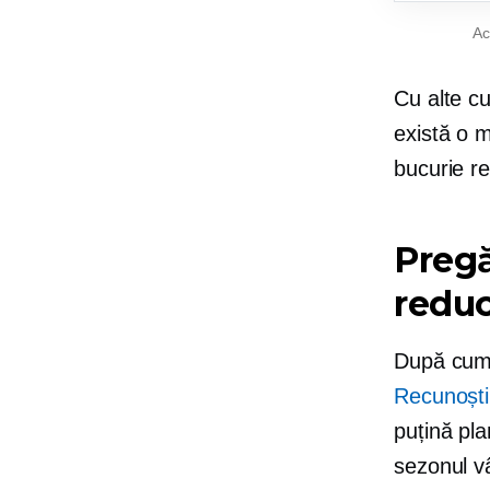
Ac
Cu alte cu
există o 
bucurie re
Pregă
reduc
După cum 
Recunoști
puțină pla
sezonul vâ