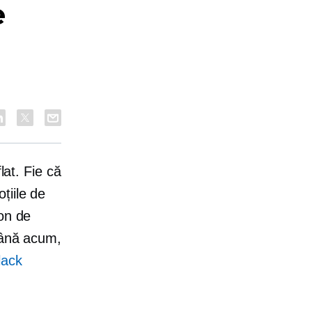
e
lat. Fie că
țiile de
ton de
până acum,
lack