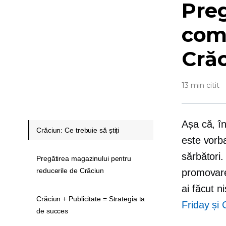
Preg
come
Crăc
13 min citit
Așa că, în
Crăciun: Ce trebuie să știți
este vorb
sărbători.
Pregătirea magazinului pentru
reducerile de Crăciun
promovare
ai făcut 
Crăciun + Publicitate = Strategia ta
Friday și 
de succes