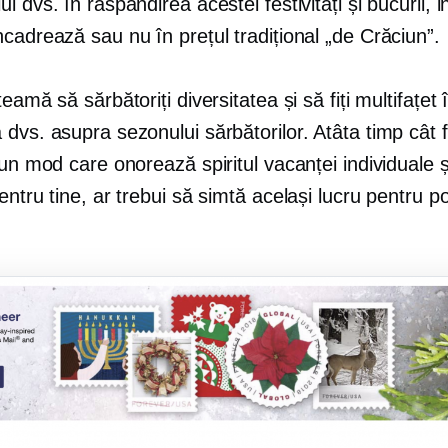
i dvs. în răspândirea acestei festivități și bucurii, i
cadrează sau nu în prețul tradițional „de Crăciun”.
teamă să sărbătoriți diversitatea și să fiți multifațet 
dvs. asupra sezonului sărbătorilor. Atâta timp cât 
-un mod care onorează spiritul vacanței individuale 
entru tine, ar trebui să simtă același lucru pentru pot