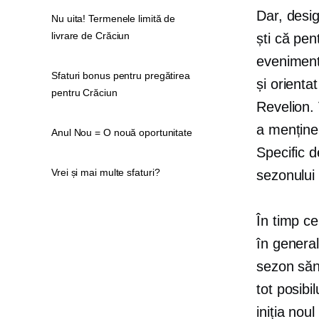
Dar, desig
Nu uita! Termenele limită de
livrare de Crăciun
ști că pen
eveniment 
Sfaturi bonus pentru pregătirea
și
orientat
pentru Crăciun
Revelion. 
a menținer
Anul Nou = O nouă oportunitate
Specific 
Vrei și mai multe sfaturi?
sezonului
În timp c
în genera
sezon săn
tot posibi
iniția noul