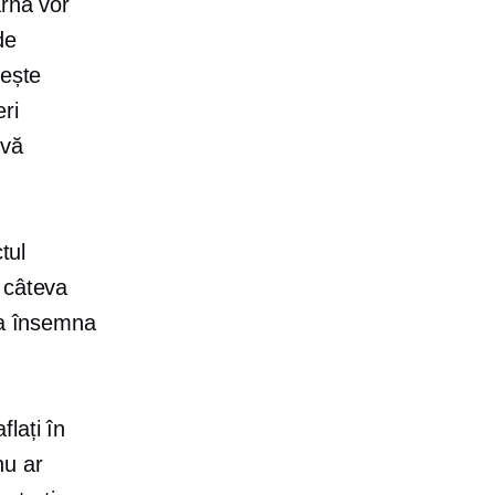
arnă vor
de
rește
ri
 vă
tul
 câteva
ea însemna
lați în
nu ar