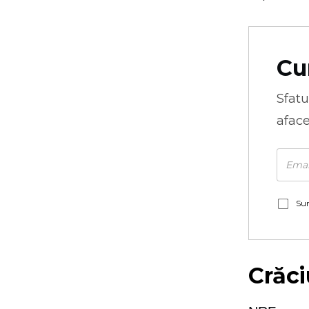
Cu
Sfatu
aface
Sun
Crăci