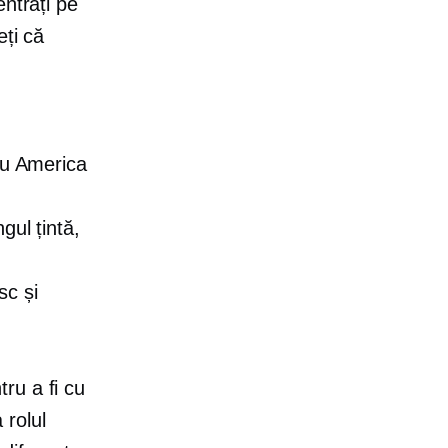
entrați pe
eți că
au America
gul țintă,
sc și
ru a fi cu
 rolul