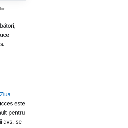
lor
bători,
duce
s.
 Ziua
ucces este
mult pentru
i dvs. se