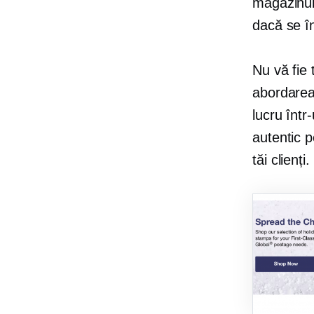
magazinulu
dacă se în
Nu vă fie 
abordarea 
lucru într
autentic p
tăi clienți.