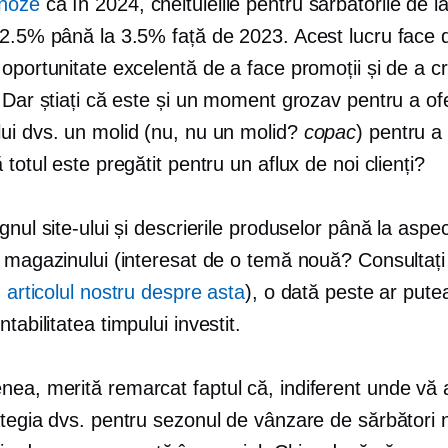
noze
că în 2024, cheltuielile pentru sărbătorile de i
 2.5% până la 3.5% față de 2023. Acest lucru face 
oportunitate excelentă de a face promoții și de a c
 Dar știați că este și un moment grozav pentru a ofe
ui dvs. un molid (nu, nu un molid?
copac
) pentru a
 totul este pregătit pentru un aflux de noi clienți?
gnul site-ului și descrierile produselor până la aspec
l magazinului (interesat de o temă nouă? Consultați
n
articolul nostru despre asta
), o dată peste ar put
ntabilitatea timpului investit.
a, merită remarcat faptul că, indiferent unde vă af
ategia dvs. pentru sezonul de vânzare de sărbători 