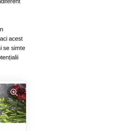
ndiferent
în
faci acest
și se simte
ențialii