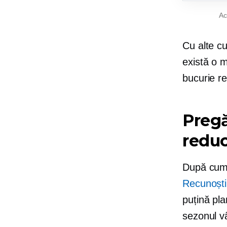
Ac
Cu alte cu
există o 
bucurie re
Pregă
reduc
După cum 
Recunoști
puțină pla
sezonul vâ