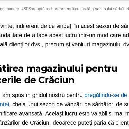
est banner USPS adoptă o abordare multiculturală a sezonului sărbători
vinte, indiferent de ce vindeți în acest sezon de săr
modalitate de a face acest lucru într-un mod care a
ală clienților dvs., precum și venituri magazinului dv
tirea magazinului pentru
erile de Crăciun
am spus în ghidul nostru pentru
pregătindu-se de
nței
, cheia unui sezon de vânzări de sărbători de s
nificare avansată. Același lucru este valabil și mai 
nzărilor de Crăciun, deoarece puteți paria că clienți