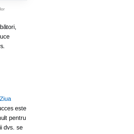
lor
bători,
duce
s.
 Ziua
ucces este
mult pentru
i dvs. se