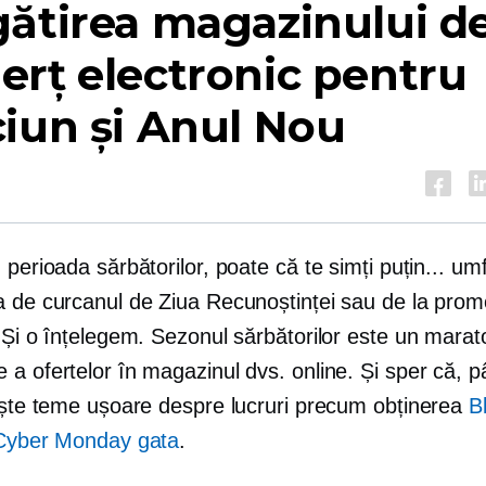
ătirea magazinului d
rț electronic pentru
iun și Anul Nou
 perioada sărbătorilor, poate că te simți puțin... umf
a de curcanul de Ziua Recunoștinței sau de la promo
 Și o înțelegem. Sezonul sărbătorilor este un mara
 a ofertelor în magazinul dvs. online. Și sper că, 
niște teme ușoare despre lucruri precum obținerea
B
Cyber ​​Monday gata
.