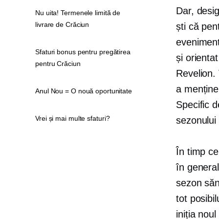
Dar, desig
Nu uita! Termenele limită de
livrare de Crăciun
ști că pen
eveniment 
Sfaturi bonus pentru pregătirea
și
orientat
pentru Crăciun
Revelion. 
a menținer
Anul Nou = O nouă oportunitate
Specific 
Vrei și mai multe sfaturi?
sezonului
În timp c
în genera
sezon săn
tot posibi
iniția noul