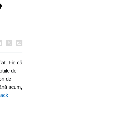
e
lat. Fie că
țiile de
ton de
până acum,
lack