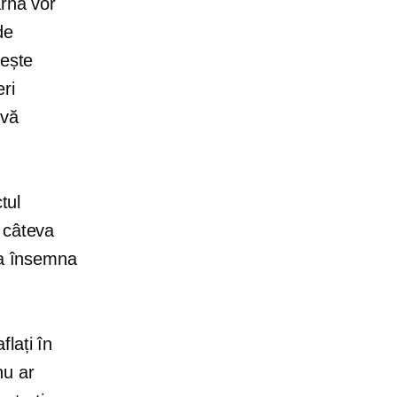
arnă vor
de
rește
ri
 vă
tul
 câteva
ea însemna
lați în
nu ar