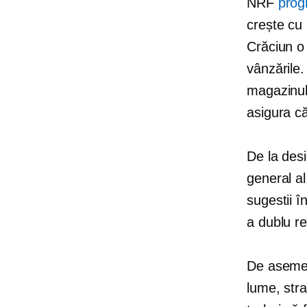
NRF
prog
crește cu
Crăciun o 
vânzările.
magazinul
asigura că
De la desi
general a
sugestii î
a
dublu
re
De asemene
lume, str