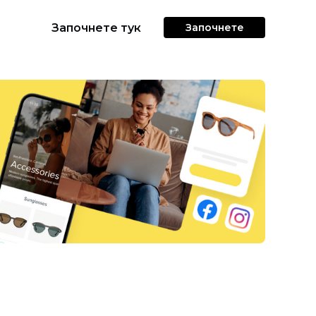
Започнете тук
Започнете