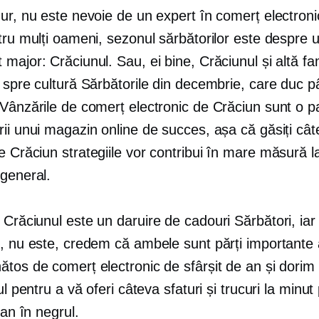
ur, nu este nevoie de un expert în comerț electroni
tru mulți oameni, sezonul sărbătorilor este despre 
major: Crăciunul. Sau, ei bine, Crăciunul și altă fam
 spre cultură
Sărbătorile din decembrie, care duc p
Vânzările de comerț electronic de Crăciun sunt o pa
ii unui magazin online de succes, așa că găsiți câ
de Crăciun
strategiile vor contribui în mare măsură l
 general.
e Crăciunul este un
daruire de cadouri
Sărbători, iar
l, nu este, credem că ambele sunt părți importante 
ătos de comerț electronic de sfârșit de an și dori
lul pentru a vă oferi câteva sfaturi și trucuri la minut
 an în negrul.