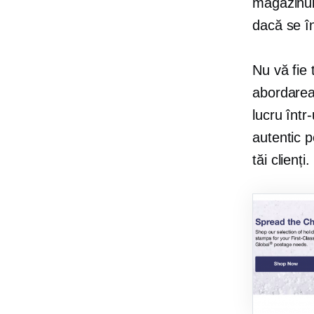
magazinulu
dacă se în
Nu vă fie 
abordarea 
lucru într
autentic p
tăi clienți.