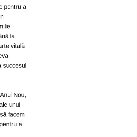
c pentru a
un
ilie
ână la
rte vitală
teva
a succesul
 Anul Nou,
ale unui
m să facem
 pentru a