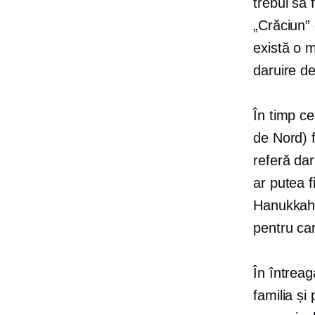
trebui să 
„Crăciun”
există o 
daruire d
În timp ce
de Nord) 
referă
dar
ar putea f
Hanukkah,
pentru ca
În întrea
familia și 