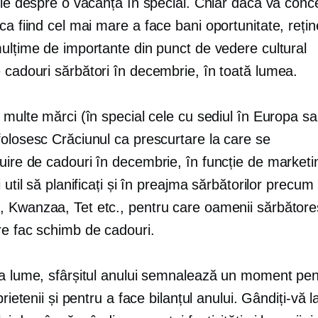
fie despre o vacanță în special. Chiar dacă vă conc
 ca fiind cel mai mare
a face bani
oportunitate, rețin
mulțime de importante din punct de vedere cultural
e cadouri
sărbători în decembrie, în toată lumea.
 multe mărci (în special cele cu sediul în Europa s
folosesc Crăciunul ca prescurtare la care se
uire de cadouri
în decembrie, în funcție de marketin
i util să planificați și în preajma sărbătorilor precum
 Kwanzaa, Tet etc., pentru care oamenii sărbătore
re fac schimb de cadouri.
ga lume, sfârșitul anului semnalează un moment pent
prietenii și pentru a face bilanțul anului. Gândiți-vă la