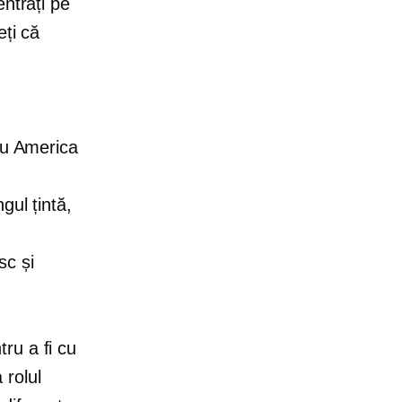
entrați pe
eți că
au America
gul țintă,
sc și
ru a fi cu
 rolul