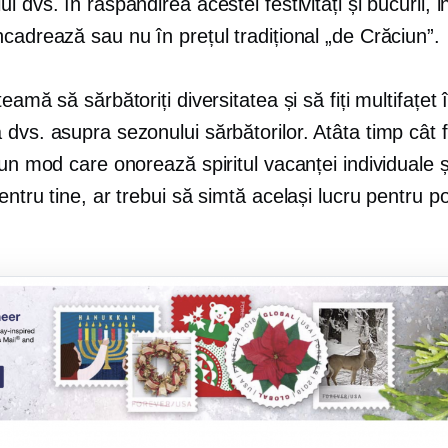
i dvs. în răspândirea acestei festivități și bucurii, i
cadrează sau nu în prețul tradițional „de Crăciun”.
teamă să sărbătoriți diversitatea și să fiți multifațet 
dvs. asupra sezonului sărbătorilor. Atâta timp cât 
-un mod care onorează spiritul vacanței individuale 
entru tine, ar trebui să simtă același lucru pentru pot