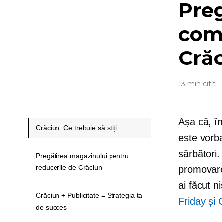
Preg
come
Crăc
13 min citit
Așa că, în
Crăciun: Ce trebuie să știți
este vorb
sărbători.
Pregătirea magazinului pentru
reducerile de Crăciun
promovare
ai făcut 
Crăciun + Publicitate = Strategia ta
Friday și 
de succes