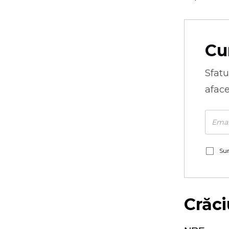
Cu
Sfatu
aface
Sun
Crăci