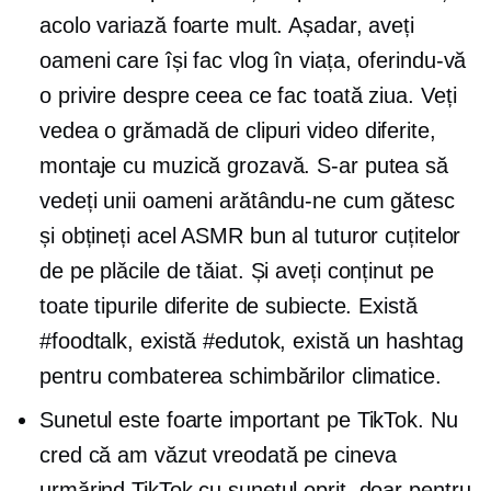
acolo variază foarte mult. Așadar, aveți
oameni care își fac vlog în viața, oferindu-vă
o privire despre ceea ce fac toată ziua. Veți
vedea o grămadă de clipuri video diferite,
montaje cu muzică grozavă. S-ar putea să
vedeți unii oameni arătându-ne cum gătesc
și obțineți acel ASMR bun al tuturor cuțitelor
de pe plăcile de tăiat. Și aveți conținut pe
toate tipurile diferite de subiecte. Există
#foodtalk, există #edutok, există un hashtag
pentru combaterea schimbărilor climatice.
Sunetul este foarte important pe TikTok. Nu
cred că am văzut vreodată pe cineva
urmărind TikTok cu sunetul oprit, doar pentru