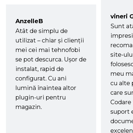
vineri 
AnzelleB
Sunt at
Atât de simplu de
impresi
utilizat – chiar și clienții
recoman
mei cei mai tehnofobi
site-ul
se pot descurca. Ușor de
foloses
instalat, rapid de
meu ma
configurat. Cu ani
cu alte
lumină înaintea altor
care su
plugin-uri pentru
Codare 
magazin.
suport 
docume
excelen