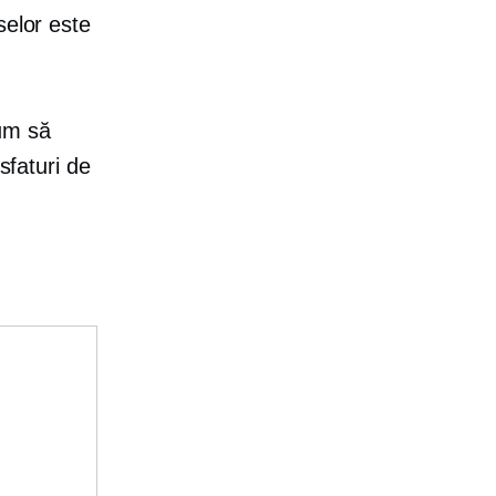
selor este
um să
sfaturi de
e