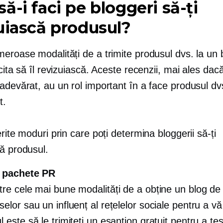
ă-i faci pe bloggeri să-ți
uiască produsul?
eroase modalități de a trimite produsul dvs. la un 
icita să îl revizuiască. Aceste recenzii, mai ales dac
adevărat, au un rol important în a face produsul dv
t.
erite moduri prin care poți determina bloggerii să-ți
că produsul.
e pachete PR
tre cele mai bune modalități de a obține un blog de
elor sau un influenț al rețelelor sociale pentru a vă
 este să le trimiteți un eșantion gratuit pentru a tes