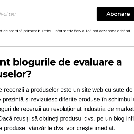
Abonare
t de acord să primesc buletinul informativ Ecwid. Mă pot dezabona oricând.
nt blogurile de evaluare a
uselor?
 recenzii a produselor este un site web cu sute de v
re prezintă și revizuiesc diferite produse în schimbul
guri de recenzii au revoluționat industria de marke
acă reușiți să obțineți produsul dvs. pe un blog inf
e produse, vânzările dvs. vor crește imediat.