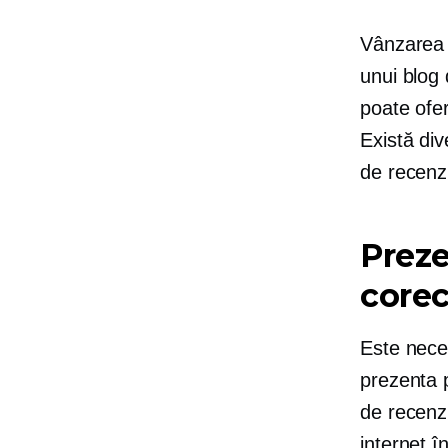
Vânzarea 
unui blog 
poate ofer
Există div
de recenz
Preze
corec
Este neces
prezenta 
de recenzi
internet î