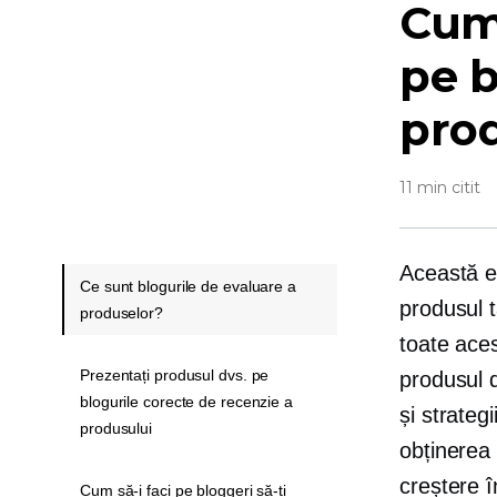
Cum 
pe b
pro
11 min citit
Această er
Ce sunt blogurile de evaluare a
produsul t
produselor?
toate aces
Prezentați produsul dvs. pe
produsul d
blogurile corecte de recenzie a
și strateg
produsului
obținerea 
creștere î
Cum să-i faci pe bloggeri să-ți