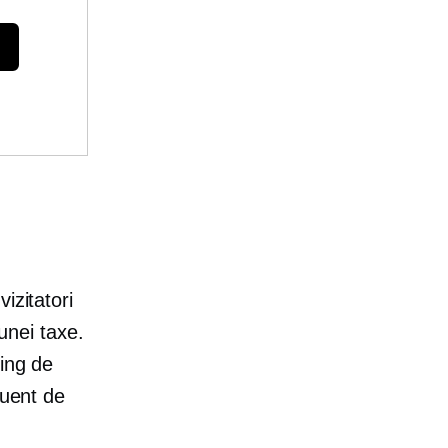
izitatori
 unei taxe.
ting de
luent de