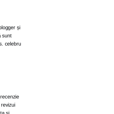
blogger și
ă sunt
s. celebru
 recenzie
 revizui
ta și