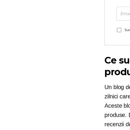
Sun
Ce su
prod
Un blog de
zilnici ca
Aceste blo
produse. D
recenzii d