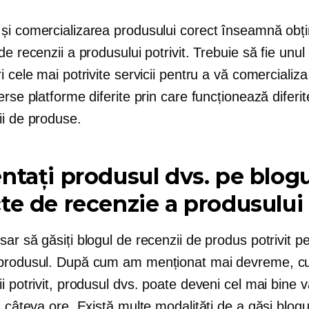
și comercializarea produsului corect înseamnă obț
de recenzii a produsului potrivit. Trebuie să fie unul
i cele mai potrivite servicii pentru a vă comercializ
erse platforme diferite prin care funcționează diferit
ii de produse.
ntați produsul dvs. pe blogu
te de recenzie a produsului
ar să găsiți blogul de recenzii de produs potrivit p
produsul. După cum am menționat mai devreme, cu
i potrivit, produsul dvs. poate deveni cel mai bine 
n câteva ore. Există multe modalități de a găsi blogu