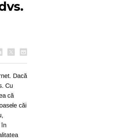
dvs.
ernet. Dacă
s. Cu
rea că
oasele căi
u,
 în
alitatea