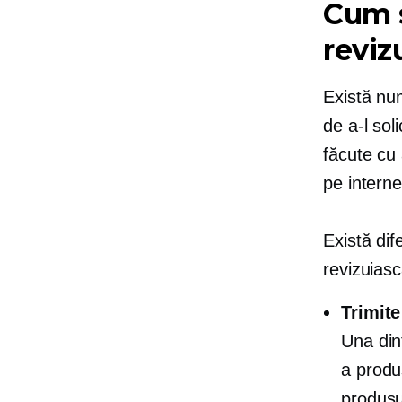
Cum s
reviz
Există num
de a-l sol
făcute cu 
pe interne
Există dif
revizuias
Trimit
Una din
a produs
produsul