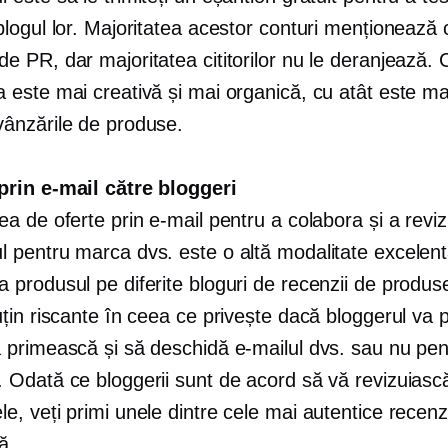
 blogul lor. Majoritatea acestor conturi menționează
de PR, dar majoritatea cititorilor nu le deranjează. 
a este mai creativă și mai organică, cu atât este m
vânzările de produse.
prin e-mail către bloggeri
ea de oferte prin e-mail pentru a colabora și a reviz
l pentru marca dvs. este o altă modalitate excelen
a produsul pe diferite bloguri de recenzii de produs
puțin riscante în ceea ce privește dacă bloggerul va 
ă primească și să deschidă e-mailul dvs. sau nu pen
. Odată ce bloggerii sunt de acord să vă revizuiasc
e, veți primi unele dintre cele mai autentice recenzi
ă.