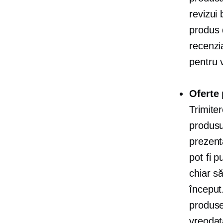
revizui
produs 
recenzi
pentru 
Oferte 
Trimiter
produsu
prezent
pot fi 
chiar s
început
produsel
vreodat