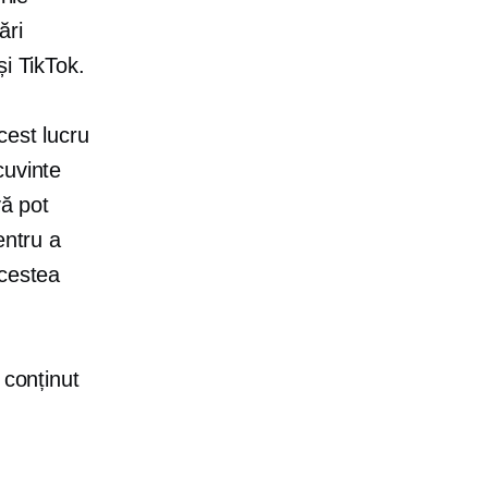
ări
și TikTok.
cest lucru
cuvinte
vă pot
entru a
Acestea
 conținut