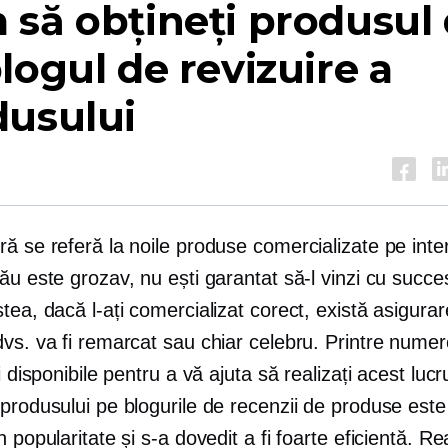
să obțineți produsul 
logul de revizuire a
dusului
ă se referă la noile produse comercializate pe int
ău este grozav, nu ești garantat să-l vinzi cu succe
tea, dacă l-ați comercializat corect, există asigura
vs. va fi remarcat sau chiar celebru. Printre numer
ii disponibile pentru a vă ajuta să realizați acest lucr
produsului pe blogurile de recenzii de produse este
n popularitate și s-a dovedit a fi foarte eficientă. Re