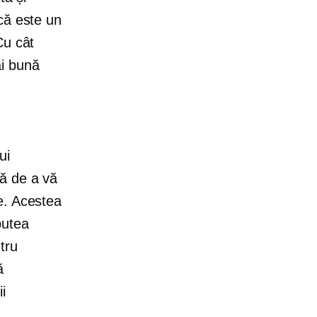
 că este un
Cu cât
ai bună
ui
tă de a vă
e. Acestea
putea
tru
ă
i