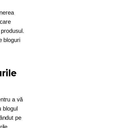
inerea
 care
a produsul.
e bloguri
rile
entru a vă
 blogul
vândut pe
rile