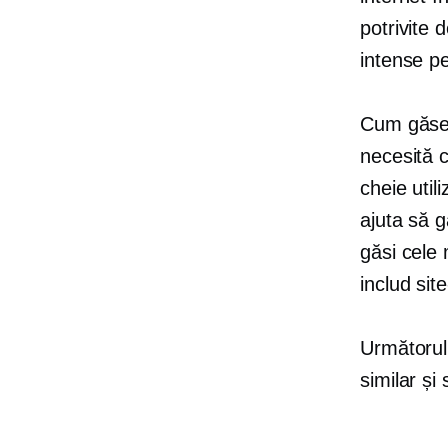
potrivite 
intense pe
Cum găseșt
necesită 
cheie util
ajuta să g
găsi cele
includ si
Următorul 
similar și