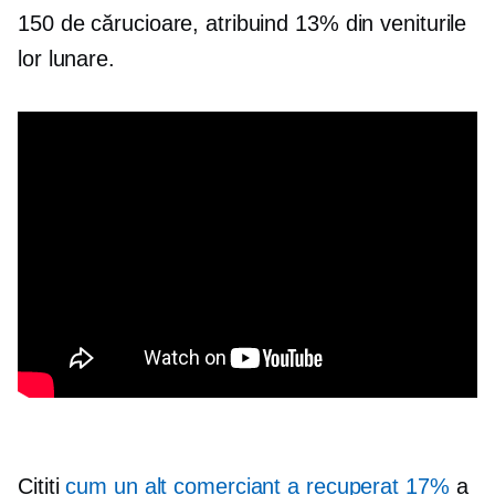
150 de cărucioare, atribuind 13% din veniturile
lor lunare.
Citiți
cum un alt comerciant a recuperat 17%
a