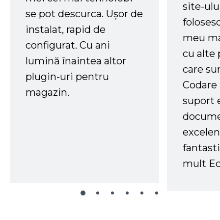
site-ul
se pot descurca. Ușor de
foloses
instalat, rapid de
meu ma
configurat. Cu ani
cu alte
lumină înaintea altor
care su
plugin-uri pentru
Codare 
magazin.
suport 
docume
excelen
fantast
mult Ec