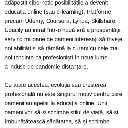
adăpostit cibernetic
posibilitățile a devenit
educația online (sau
e-learning).
Platforme
precum Udemy, Coursera, Lynda, Skillshare,
Udacity au intrat într-o nouă eră a prosperității,
servind milioane de oameni interesați să învețe
noi abilități și să rămână la curent cu cele mai
noi tendințe ca profesioniști în noua lume
a
induse de pandemie
distanțare.
Cu toate acestea, evoluția sau creșterea
profesională nu este singurul motiv pentru care
oamenii au apelat la educația online. Unii
oameni vor să-și schimbe stilul de viață, să-și
îmbunătățească sănătatea, să-și schimbe