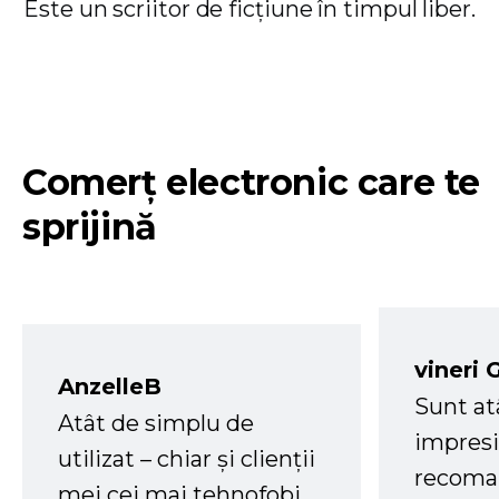
Este un scriitor de ficțiune în timpul liber.
Comerț electronic care te
sprijină
vineri 
AnzelleB
Sunt at
Atât de simplu de
impresi
utilizat – chiar și clienții
recoman
mei cei mai tehnofobi