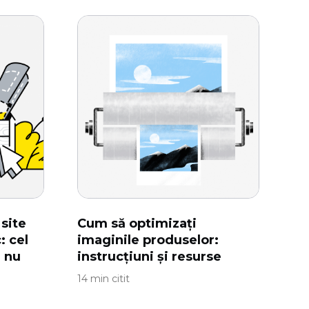
site
Cum să optimizați
: cel
imaginile produselor:
 nu
instrucțiuni și resurse
14 min citit