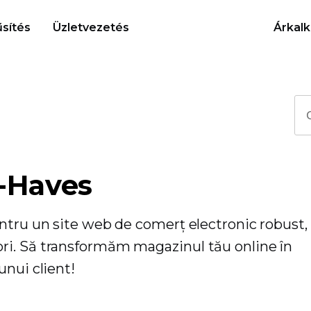
sítés
Üzletvezetés
Árkalk
t-Haves
ntru un site web de comerț electronic robust,
ri. Să transformăm magazinul tău online în
unui client!