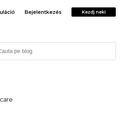
uláció
Bejelentkezés
Kezdj neki
 care