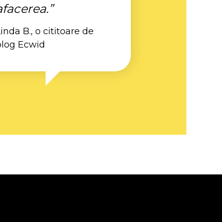
afacerea.”
inda B., o cititoare de
blog Ecwid