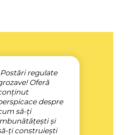
„Postări regulate
grozave! Oferă
conținut
perspicace despre
cum să-ți
îmbunătățești și
să-ți construiești