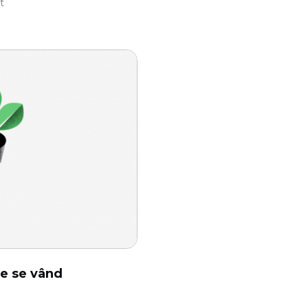
t
re se vând