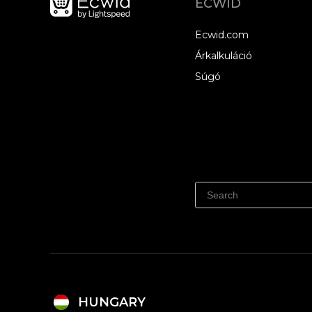
ECWID
Ecwid.com
Árkalkuláció
Súgó
HUNGARY