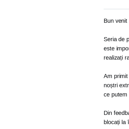
Bun venit
Seria de 
este impor
realizați r
Am primit 
noștri ext
ce putem 
Din feedba
blocați la