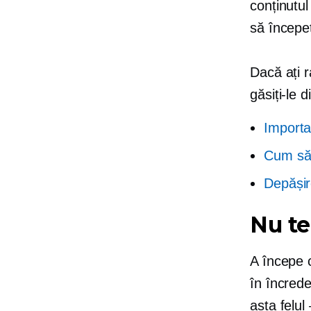
conținutul
să începeț
Dacă ați 
găsiți-le d
Importa
Cum să 
Depășire
Nu te
A începe c
în
încred
asta
felul