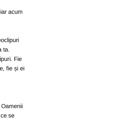
hiar acum
oclipuri
 ta.
puri. Fie
, fie și ei
. Oamenii
 ce se