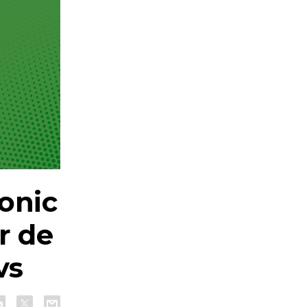
onic
r de
vs