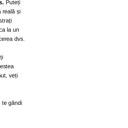
s.
Puteți
 reală și
strați
 ca la un
acerea dvs.
ți
cestea
ut, veți
 te gândi