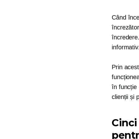
Când încep
încrezăto
încredere.
informativ
Prin acest
funcțione
în funcție
clienții ș
Cinci
pentr