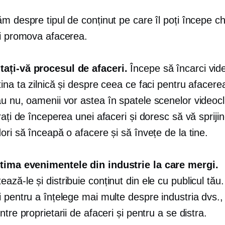
m despre tipul de conținut pe care îl poți începe c
ți promova afacerea.
ți-vă procesul de afaceri.
Începe să încarci vide
ina ta zilnică și despre ceea ce faci pentru afacerea
au nu, oamenii vor astea
în spatele scenelor
videocli
rați de începerea unei afaceri și doresc să vă sprijine
ori să înceapă o afacere și să învețe de la tine.
ima evenimentele din industrie la care mergi.
ză-le și distribuie conținut din ele cu publicul tău
 pentru a înțelege mai multe despre industria dvs.,
ntre proprietarii de afaceri și pentru a se distra.