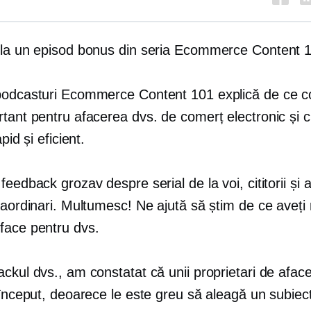
 la un episod bonus din seria Ecommerce Content 
podcasturi Ecommerce Content 101 explică de ce co
tant pentru afacerea dvs. de comerț electronic și c
apid și eficient.
feedback grozav despre serial de la voi, cititorii și 
raordinari. Multumesc! Ne ajută să știm de ce aveți 
face pentru dvs.
ckul dvs., am constatat că unii proprietari de aface
 început, deoarece le este greu să aleagă un subiec