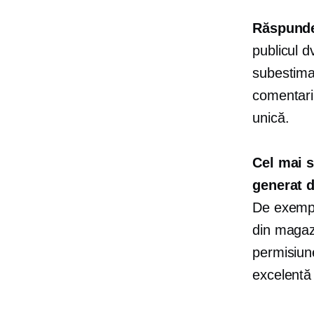
Răspunde 
publicul d
subestima 
comentarii
unică.
Cel mai s
generat d
De exemplu
din magazi
permisiune
excelentă 