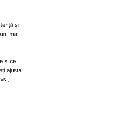
tență și
bun, mai
e și ce
ți ajusta
vs.,