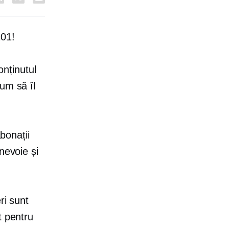
101!
nținutul
um să îl
abonații
nevoie și
ri sunt
t pentru