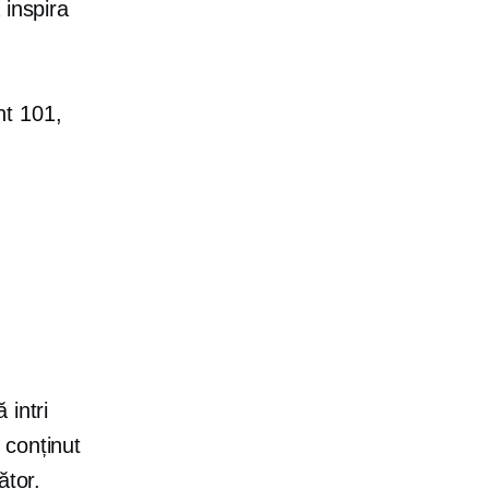
 inspira
nt 101,
 intri
 conținut
ător.