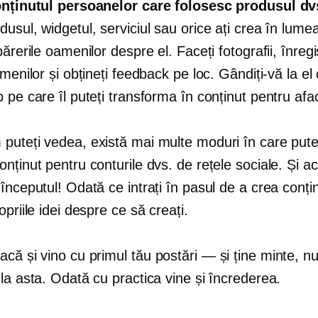
onținutul persoanelor care folosesc produsul dv
usul, widgetul, serviciul sau orice ați crea în lumea
părerile oamenilor despre el. Faceți fotografii, înregi
amenilor și obțineți feedback pe loc. Gândiți-vă la el
 pe care îl puteți transforma în conținut pentru af
puteți vedea, există mai multe moduri în care pute
nținut pentru conturile dvs. de rețele sociale. Și a
începutul! Odată ce intrați în pasul de a crea conțin
opriile idei despre ce să creați.
acă și vino cu primul tău
postări — și
ține minte, nu
la asta. Odată cu practica vine și încrederea.