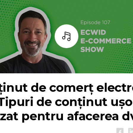
Asculta
inut de comerț electr
 Tipuri de conținut ușo
izat pentru afacerea d