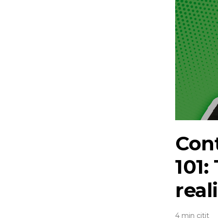
Conț
101:
real
4 min citit