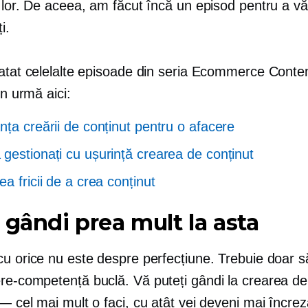
 lor. De aceea, am făcut încă un episod pentru a vă
i.
ratat celelalte episoade din seria Ecommerce Conte
in urmă aici:
nța creării de conținut pentru o afacere
gestionați cu ușurință crearea de conținut
a fricii de a crea conținut
 gândi prea mult la asta
u orice nu este despre perfecțiune. Trebuie doar să
ere-competență
buclă. Vă puteți gândi la crearea de
 — cel
mai mult o faci, cu atât vei deveni mai încrez