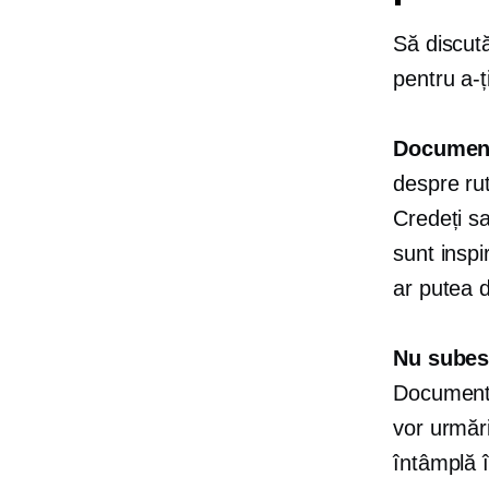
Să discută
pentru a-
Documenta
despre rut
Credeți s
sunt inspi
ar putea d
Nu subest
Documentea
vor urmări
întâmplă î