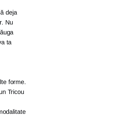
ă deja
or. Nu
dăuga
va ta
lte forme.
 un
Tricou
modalitate