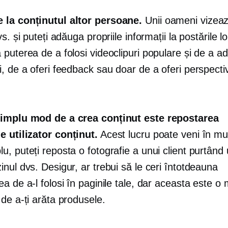
la conținutul altor persoane.
Unii oameni vizeaz
vs. și puteți adăuga propriile informații la postările l
puterea de a folosi videoclipuri populare și de a a
, de a oferi feedback sau doar de a oferi perspecti
implu mod de a crea conținut este repostarea
e utilizator
conținut.
Acest lucru poate veni în mu
, puteți reposta o fotografie a unui client purtând
nul dvs. Desigur, ar trebui să le ceri întotdeauna
a de a-l folosi în paginile tale, dar aceasta este o 
de a-ți arăta produsele.