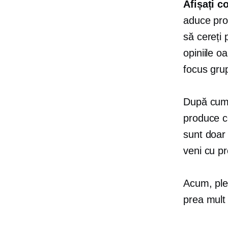
Afișați c
aduce prod
să cereți 
opiniile o
focus grup
După cum 
produce co
sunt doar 
veni cu pr
Acum, ple
prea mult 