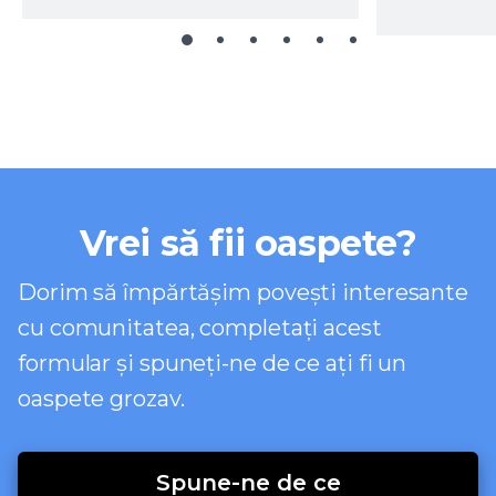
Vrei să fii oaspete?
Dorim să împărtășim povești interesante
cu comunitatea, completați acest
formular și spuneți-ne de ce ați fi un
oaspete grozav.
Spune-ne de ce