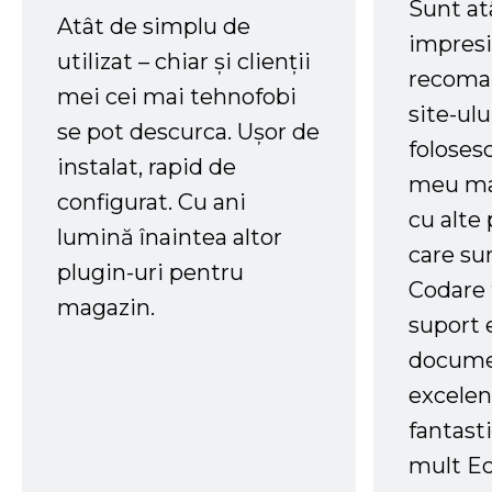
Sunt at
Atât de simplu de
impresi
utilizat – chiar și clienții
recoman
mei cei mai tehnofobi
site-ul
se pot descurca. Ușor de
foloses
instalat, rapid de
meu ma
configurat. Cu ani
cu alte
lumină înaintea altor
care su
plugin-uri pentru
Codare 
magazin.
suport 
docume
excelen
fantast
mult Ec