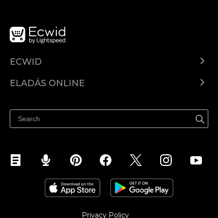
ECWID
Ecwid.com
ELADÁS ONLINE
Árkalkuláció
Eladni mindenhol
Súgó
Eladás a Facebookon
Eladás Instagramon
Privacy Policy