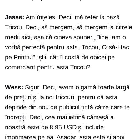
Jesse:
Am înţeles. Deci, mă refer la bază
Tricou.
Deci, să mergem, să mergem la cifrele
medii aici, așa că cineva spune: „Bine, am o
vorbă perfectă pentru asta.
Tricou,
O să-l fac
pe Printful”, știi, cât îl costă de obicei pe
comerciant pentru asta
Tricou?
Wess:
Sigur. Deci, avem o gamă foarte largă
de prețuri și la noi
tricouri,
pentru că asta
depinde din nou de publicul țintă către care te
îndrepți. Deci, cea mai ieftină cămașă a
noastră este de 8,95 USD și include
imprimarea pe ea. Așadar, asta este și apoi