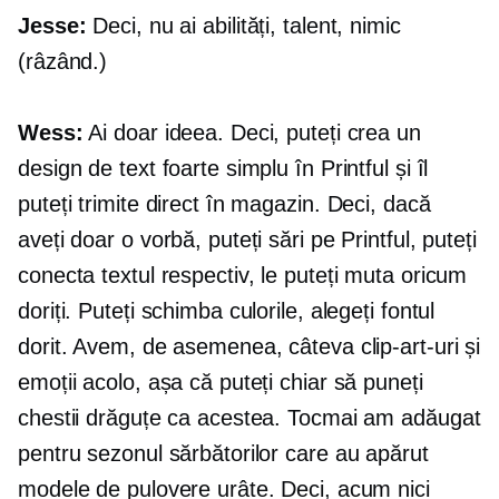
Jesse:
Deci, nu ai abilități, talent, nimic
(râzând.)
Wess:
Ai doar ideea. Deci, puteți crea un
design de text foarte simplu în Printful și îl
puteți trimite direct în magazin. Deci, dacă
aveți doar o vorbă, puteți sări pe Printful, puteți
conecta textul respectiv, le puteți muta oricum
doriți. Puteți schimba culorile, alegeți fontul
dorit. Avem, de asemenea, câteva clip-art-uri și
emoții acolo, așa că puteți chiar să puneți
chestii drăguțe ca acestea. Tocmai am adăugat
pentru sezonul sărbătorilor care au apărut
modele de pulovere urâte. Deci, acum nici