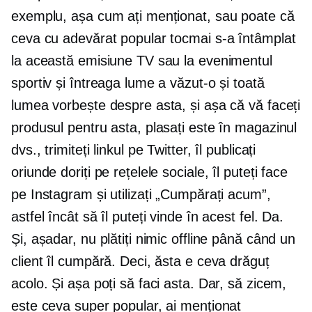
exemplu, așa cum ați menționat, sau poate că
ceva cu adevărat popular tocmai s-a întâmplat
la această emisiune TV sau la evenimentul
sportiv și întreaga lume a văzut-o și toată
lumea vorbește despre asta, și așa că vă faceți
produsul pentru asta, plasați este în magazinul
dvs., trimiteți linkul pe Twitter, îl publicați
oriunde doriți pe rețelele sociale, îl puteți face
pe Instagram și utilizați „Cumpărați acum”,
astfel încât să îl puteți vinde în acest fel. Da.
Și, așadar, nu plătiți nimic offline până când un
client îl cumpără. Deci, ăsta e ceva drăguț
acolo. Și așa poți să faci asta. Dar, să zicem,
este ceva super popular, ai menționat