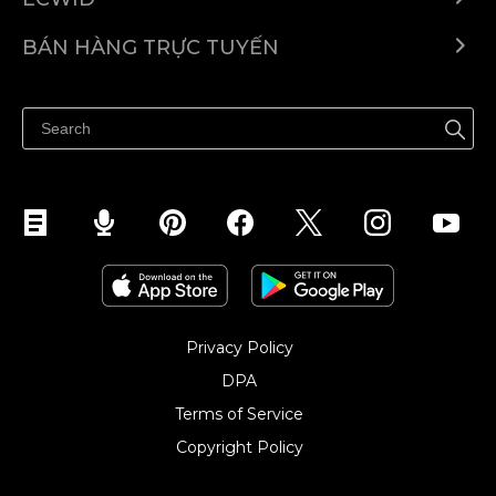
Ecwid.com
BÁN HÀNG TRỰC TUYẾN
Trung tâm trợ giúp
Bán ở bất cứ đâu
Quảng bá ở bất cứ đâu
Kiểm soát mọi thứ
Privacy Policy
DPA
Terms of Service
Copyright Policy‎