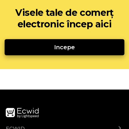
Visele tale de comerț
electronic încep aici
Incepe
ECWID