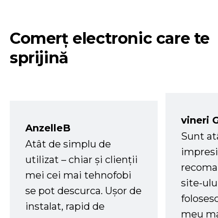
Comerț electronic care te
sprijină
vineri 
AnzelleB
Sunt at
Atât de simplu de
impresi
utilizat – chiar și clienții
recoman
mei cei mai tehnofobi
site-ul
se pot descurca. Ușor de
foloses
instalat, rapid de
meu ma