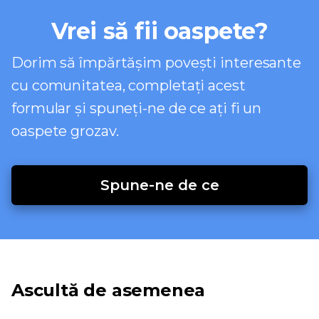
Vrei să fii oaspete?
Dorim să împărtășim povești interesante
cu comunitatea, completați acest
formular și spuneți-ne de ce ați fi un
oaspete grozav.
Spune-ne de ce
Ascultă de asemenea